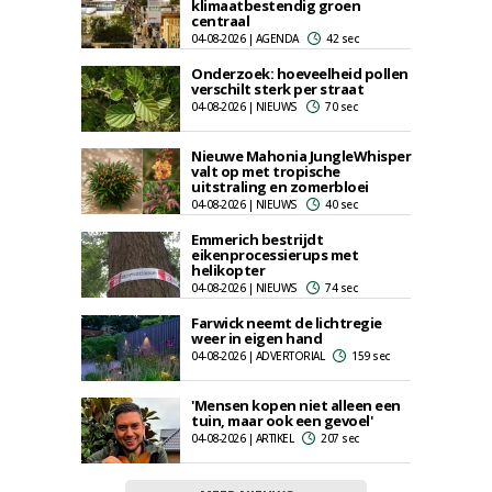
klimaatbestendig groen
centraal
04-08-2026 | AGENDA
42 sec
Onderzoek: hoeveelheid pollen
verschilt sterk per straat
04-08-2026 | NIEUWS
70 sec
Nieuwe Mahonia JungleWhisper
valt op met tropische
uitstraling en zomerbloei
04-08-2026 | NIEUWS
40 sec
Emmerich bestrijdt
eikenprocessierups met
helikopter
04-08-2026 | NIEUWS
74 sec
Farwick neemt de lichtregie
weer in eigen hand
04-08-2026 | ADVERTORIAL
159 sec
'Mensen kopen niet alleen een
tuin, maar ook een gevoel'
04-08-2026 | ARTIKEL
207 sec