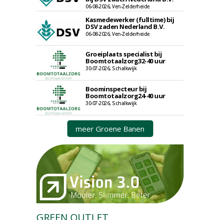
06-08-2026, Ven-Zelderheide
Kasmedewerker (fulltime) bij
DSV zaden Nederland B.V.
06-08-2026, Ven-Zelderheide
Groeiplaats specialist bij
Boomtotaalzorg32-40 uur
30-07-2026, Schalkwijk
Boominspecteur bij
Boomtotaalzorg24-40 uur
30-07-2026, Schalkwijk
meer Groene Banen
GREEN OUTLET