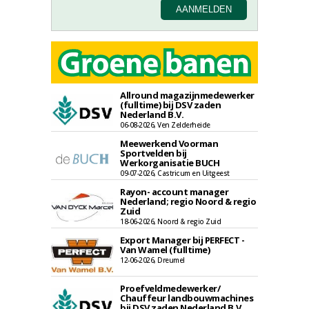
Allround magazijnmedewerker
(fulltime) bij DSV zaden
Nederland B.V.
06-08-2026, Ven Zelderheide
Meewerkend Voorman
Sportvelden bij
Werkorganisatie BUCH
09-07-2026, Castricum en Uitgeest
Rayon- account manager
Nederland; regio Noord & regio
Zuid
18-06-2026, Noord & regio Zuid
Export Manager bij PERFECT -
Van Wamel (fulltime)
12-06-2026, Dreumel
Proefveldmedewerker/
Chauffeur landbouwmachines
bij DSV zaden Nederland B.V.