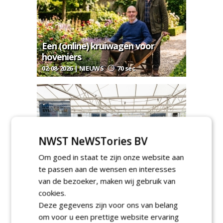
Een (online) kruiwagen voor
hoveniers
02-08-2026 | NIEUWS
70 sec
NWST NeWSTories BV
Rooftop Symposium viert tien jaar
Om goed in staat te zijn onze website aan
duurzame dakontwikkeling
te passen aan de wensen en interesses
27-07-2026 | AGENDA
75 sec
van de bezoeker, maken wij gebruik van
cookies.
Deze gegevens zijn voor ons van belang
om voor u een prettige website ervaring