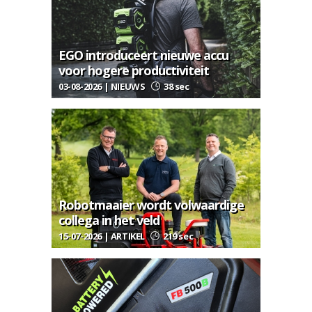
EGO introduceert nieuwe accu
voor hogere productiviteit
03-08-2026 | NIEUWS
38 sec
Robotmaaier wordt volwaardige
collega in het veld
15-07-2026 | ARTIKEL
219 sec