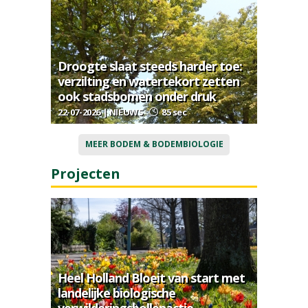
Droogte slaat steeds harder toe:
verzilting en watertekort zetten
ook stadsbomen onder druk
22-07-2026 | NIEUWS
85 sec
MEER BODEM & BODEMBIOLOGIE
Projecten
Heel Holland Bloeit van start met
landelijke biologische