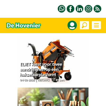
ELIET kiest voor twee
aandrijflijnen op één
hakselaarplatform
04-08-2026 | NIEUWS
81 sec