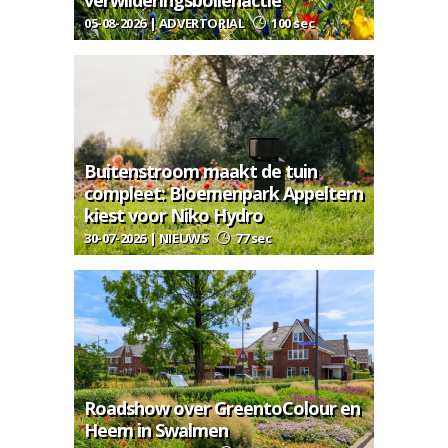
verwilderingsbollenactie
05-08-2026 | ADVERTORIAL
100 sec
Buitenstroom maakt de tuin
compleet: Bloemenpark Appeltern
kiest voor Niko Hydro
30-07-2026 | NIEUWS
77 sec
Roadshow over GreentoColour en
Heem in Swalmen