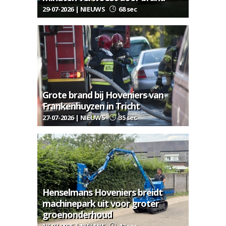
29-07-2026 | NIEUWS
68 sec
Grote brand bij Hoveniers van
Frankenhuyzen in Tricht
27-07-2026 | NIEUWS
35 sec
Henselmans Hoveniers breidt
machinepark uit voor groter
groenonderhoud