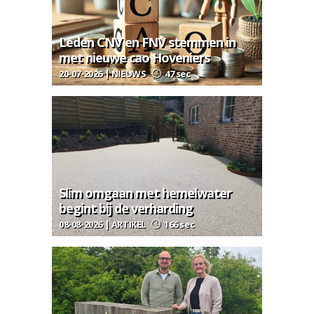
Leden CNV en FNV stemmen in
met nieuwe cao Hoveniers
20-07-2026 | NIEUWS
47 sec
Slim omgaan met hemelwater
begint bij de verharding
08-08-2026 | ARTIKEL
166 sec