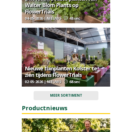
Walter Blom Plants op
FlowerTrials
04-05-2026 | NIEUWS
48 sec
Nieuwe tuinplanten Kolster te
zien tijdens FlowerTrials
02-05-2026 | NIEUWS
68 sec
MEER SORTIMENT
Productnieuws