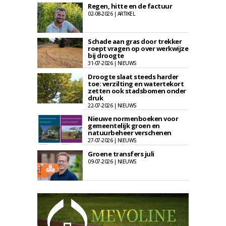
Regen, hitte en de factuur
02-08-2026 | ARTIKEL
Schade aan gras door trekker
roept vragen op over werkwijze
bij droogte
31-07-2026 | NIEUWS
Droogte slaat steeds harder
toe: verzilting en watertekort
zetten ook stadsbomen onder
druk
22-07-2026 | NIEUWS
Nieuwe normenboeken voor
gemeentelijk groen en
natuurbeheer verschenen
27-07-2026 | NIEUWS
Groene transfers juli
09-07-2026 | NIEUWS