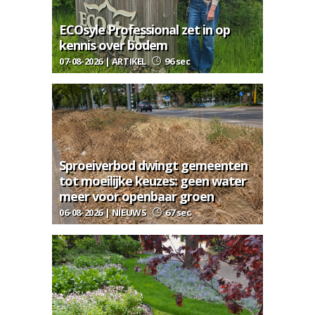
ECOsyle Professional zet in op
kennis over bodem
07-08-2026 | ARTIKEL
96 sec
Sproeiverbod dwingt gemeenten
tot moeilijke keuzes: geen water
meer voor openbaar groen
06-08-2026 | NIEUWS
67 sec