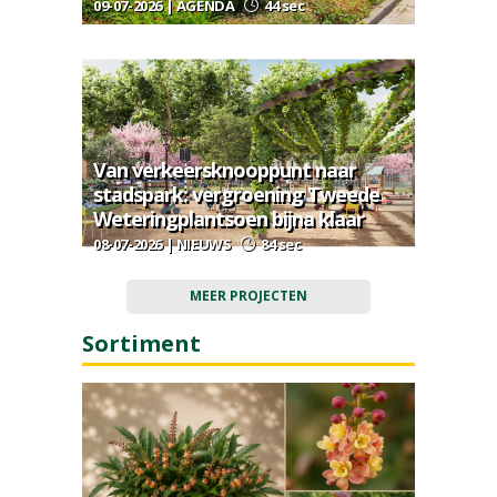
09-07-2026 | AGENDA
44 sec
Van verkeersknooppunt naar
stadspark: vergroening Tweede
Weteringplantsoen bijna klaar
08-07-2026 | NIEUWS
84 sec
MEER PROJECTEN
Sortiment