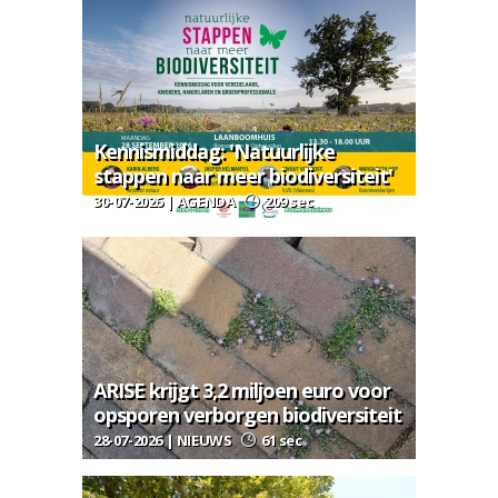
Kennismiddag: 'Natuurlijke
stappen naar meer biodiversiteit'
30-07-2026 | AGENDA
209 sec
ARISE krijgt 3,2 miljoen euro voor
opsporen verborgen biodiversiteit
28-07-2026 | NIEUWS
61 sec