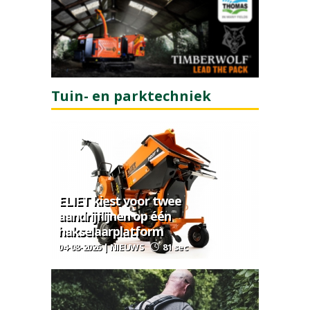
Tuin- en parktechniek
ELIET kiest voor twee
aandrijflijnen op één
hakselaarplatform
04-08-2026 | NIEUWS
81 sec