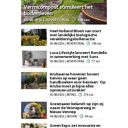
Vermicompost stimuleert het
bodemleven
06-08-2026 | ADVERTORIAL
168 sec
Heel Holland Bloeit van start
met landelijke biologische
verwilderingsbollenactie
05-08-2026 | ADVERTORIAL
100 sec
Luca Lifestyle lanceert Rondello
in samenwerking met Suns
05-08-2026 | ADVERTORIAL
77 sec
Arubaanse hovenier bouwt
kennis op waar geen
handboeken voor bestaan: 'Op
Aruba moet je bijna alles
opnieuw uitzoeken'
05-08-2026 | ARTIKEL
274 sec
Grasmaaier belandt op zijn zij
naast de Venneperweg in
Nieuw-Vennep
04-08-2026 | NIEUWS
49 sec
Green Expo zet innovatie en