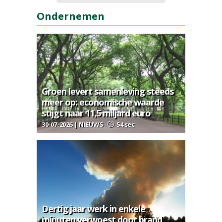
Ondernemen
Groen levert samenleving steeds
meer op: economische waarde
stijgt naar 11,5 miljard euro
30-07-2026 | NIEUWS
54 sec
Dertig jaar werk in enkele
minuten verwoest door brand