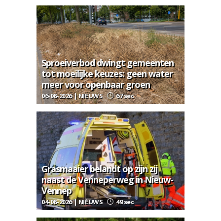
Sproeiverbod dwingt gemeenten
tot moeilijke keuzes: geen water
meer voor openbaar groen
06-08-2026 | NIEUWS
67 sec
Grasmaaier belandt op zijn zij
naast de Venneperweg in Nieuw-
Vennep
04-08-2026 | NIEUWS
49 sec