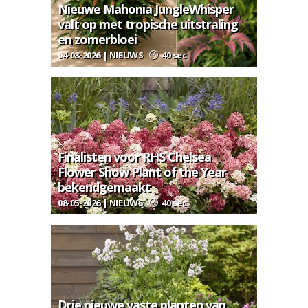
Nieuwe Mahonia JungleWhisper
valt op met tropische uitstraling
en zomerbloei
04-08-2026 | NIEUWS
40 sec
Finalisten voor RHS Chelsea
Flower Show Plant of the Year
bekendgemaakt
08-05-2026 | NIEUWS
40 sec
Drie nieuwe vaste planten van