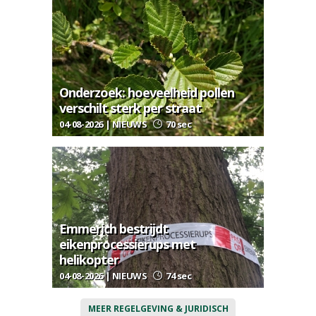
Onderzoek: hoeveelheid pollen
verschilt sterk per straat
04-08-2026 | NIEUWS
70 sec
Emmerich bestrijdt
eikenprocessierups met
helikopter
04-08-2026 | NIEUWS
74 sec
MEER REGELGEVING & JURIDISCH