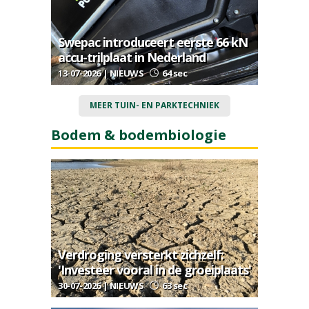
Swepac introduceert eerste 66 kN
accu-trilplaat in Nederland
13-07-2026 | NIEUWS
64 sec
MEER TUIN- EN PARKTECHNIEK
Bodem & bodembiologie
Verdroging versterkt zichzelf:
'Investeer vooral in de groeiplaats'
30-07-2026 | NIEUWS
63 sec