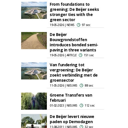
From foundations to
greening: De Beijer seeks
stronger ties with the
green sector
19-05-2026 | NEWS
97 sec
De Beijer
Bouwgrondstoffen
introduces bonded semi-
paving in three variants
19-05-2026 | ARTICLE
151 sec
Van fundering tot
vergroening: De Beijer
zoekt verbinding met de
groensector
11-05-2026 | NIEUWS
88 sec
Groene Transfers van
februari
01-02-2023 | NIEUWS
112 sec
De Beijer levert nieuwe
paden op Demodagen
11-08-2011 | NIEUWS
32 sec