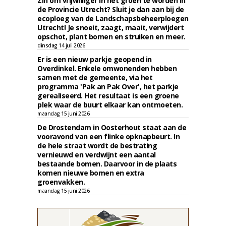
Zin om vrijwilliger in het groen te worden in
de Provincie Utrecht? Sluit je dan aan bij de
ecoploeg van de Landschapsbeheerploegen
Utrecht! Je snoeit, zaagt, maait, verwijdert
opschot, plant bomen en struiken en meer.
dinsdag 14 juli 2026
Er is een nieuw parkje geopend in
Overdinkel. Enkele omwonenden hebben
samen met de gemeente, via het
programma 'Pak an Pak Over', het parkje
gerealiseerd. Het resultaat is een groene
plek waar de buurt elkaar kan ontmoeten.
maandag 15 juni 2026
De Drostendam in Oosterhout staat aan de
vooravond van een flinke opknapbeurt. In
de hele straat wordt de bestrating
vernieuwd en verdwijnt een aantal
bestaande bomen. Daarvoor in de plaats
komen nieuwe bomen en extra
groenvakken.
maandag 15 juni 2026