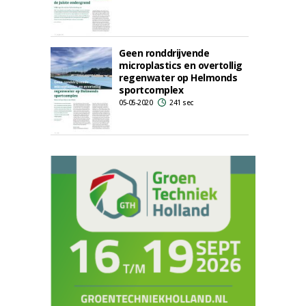
Geen ronddrijvende
microplastics en overtollig
regenwater op Helmonds
sportcomplex
05-05-2020
241 sec