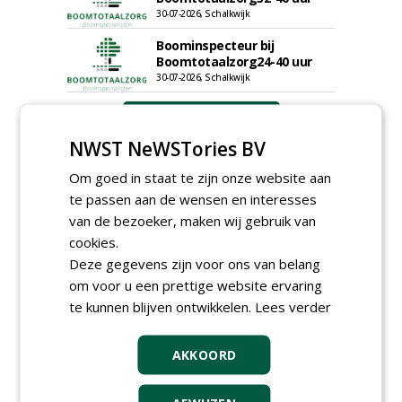
30-07-2026, Schalkwijk
Boominspecteur bij
Boomtotaalzorg24-40 uur
30-07-2026, Schalkwijk
meer Groene Banen
NWST NeWSTories BV
Om goed in staat te zijn onze website aan
te passen aan de wensen en interesses
van de bezoeker, maken wij gebruik van
cookies.
Deze gegevens zijn voor ons van belang
GREEN OUTLET
om voor u een prettige website ervaring
te kunnen blijven ontwikkelen.
Lees verder
Iedereen kan gratis kleine advertenties
plaatsen via zijn eigen account.
AKKOORD
Plaats een gratis advertentie