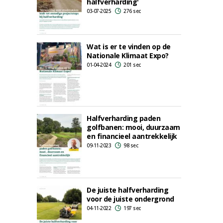
halfverharding'
03-07-2025
276 sec
Wat is er te vinden op de
Nationale Klimaat Expo?
01-04-2024
201 sec
Halfverharding paden
golfbanen: mooi, duurzaam
en financieel aantrekkelijk
09-11-2023
98 sec
De juiste halfverharding
voor de juiste ondergrond
04-11-2022
197 sec