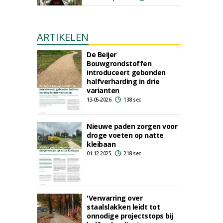
ARTIKELEN
De Beijer
Bouwgrondstoffen
introduceert gebonden
halfverharding in drie
varianten
13-05-2026
138 sec
Nieuwe paden zorgen voor
droge voeten op natte
kleibaan
01-12-2025
218 sec
'Verwarring over
staalslakken leidt tot
onnodige projectstops bij