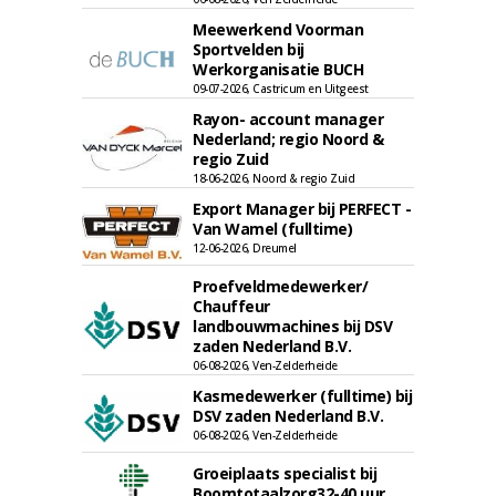
Meewerkend Voorman
Sportvelden bij
Werkorganisatie BUCH
09-07-2026, Castricum en Uitgeest
Rayon- account manager
Nederland; regio Noord &
regio Zuid
18-06-2026, Noord & regio Zuid
Export Manager bij PERFECT -
Van Wamel (fulltime)
12-06-2026, Dreumel
Proefveldmedewerker/
Chauffeur
landbouwmachines bij DSV
zaden Nederland B.V.
06-08-2026, Ven-Zelderheide
Kasmedewerker (fulltime) bij
DSV zaden Nederland B.V.
06-08-2026, Ven-Zelderheide
Groeiplaats specialist bij
Boomtotaalzorg32-40 uur