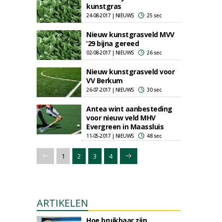
kunstgras
24-08-2017 | NIEUWS
25 sec
Nieuw kunstgrasveld MVV
’29 bijna gereed
02-08-2017 | NIEUWS
26 sec
Nieuw kunstgrasveld voor
VV Berkum
26-07-2017 | NIEUWS
30 sec
Antea wint aanbesteding
voor nieuw veld MHV
Evergreen in Maassluis
11-05-2017 | NIEUWS
48 sec
1
2
3
4
ARTIKELEN
Hoe bruikbaar zijn