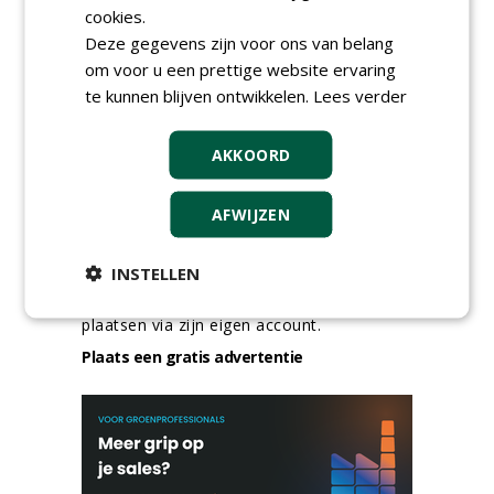
groep Groen Xtra
cookies.
30-07-2026
Deze gegevens zijn voor ons van belang
meer Groene Banen
om voor u een prettige website ervaring
te kunnen blijven ontwikkelen.
Lees verder
AKKOORD
AFWIJZEN
GREEN OUTLET
INSTELLEN
Iedereen kan gratis kleine advertenties
plaatsen via zijn eigen account.
Plaats een gratis advertentie