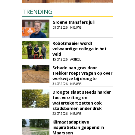
TRENDING
Groene transfers juli
09-07-2026 | NIEUWS
Robotmaaier wordt
volwaardige collega in het
veld
15-07-2026 | ARTIKEL
Schade aan gras door
trekker roept vragen op over
werkwijze bij droogte
31-07-2026 | NIEUWS
Droogte slaat steeds harder
toe: verzilting en
watertekort zetten ook
stadsbomen onder druk
22-07-2026 | NIEUWS
Klimaatadaptieve
inspiratietuin geopend in
Maarssen