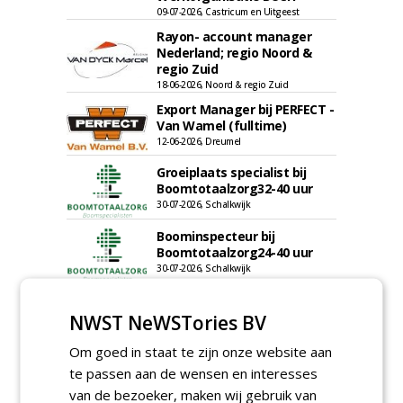
09-07-2026, Castricum en Uitgeest
Rayon- account manager
Nederland; regio Noord &
regio Zuid
18-06-2026, Noord & regio Zuid
Export Manager bij PERFECT -
Van Wamel (fulltime)
12-06-2026, Dreumel
Groeiplaats specialist bij
Boomtotaalzorg32-40 uur
30-07-2026, Schalkwijk
Boominspecteur bij
Boomtotaalzorg24-40 uur
30-07-2026, Schalkwijk
Hoofdgreenkeeper (m/v)
Golfbaan KralingenOosthoek
NWST NeWSTories BV
groepRotterdam
Om goed in staat te zijn onze website aan
30-07-2026
te passen aan de wensen en interesses
Teamleider Kwekerij &
Ontwikkeling bij Diamant
van de bezoeker, maken wij gebruik van