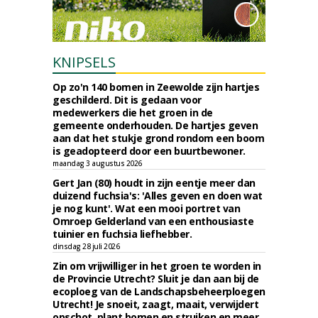
KNIPSELS
Op zo'n 140 bomen in Zeewolde zijn hartjes
geschilderd. Dit is gedaan voor
medewerkers die het groen in de
gemeente onderhouden. De hartjes geven
aan dat het stukje grond rondom een boom
is geadopteerd door een buurtbewoner.
maandag 3 augustus 2026
Gert Jan (80) houdt in zijn eentje meer dan
duizend fuchsia's: 'Alles geven en doen wat
je nog kunt'. Wat een mooi portret van
Omroep Gelderland van een enthousiaste
tuinier en fuchsia liefhebber.
dinsdag 28 juli 2026
Zin om vrijwilliger in het groen te worden in
de Provincie Utrecht? Sluit je dan aan bij de
ecoploeg van de Landschapsbeheerploegen
Utrecht! Je snoeit, zaagt, maait, verwijdert
opschot, plant bomen en struiken en meer.