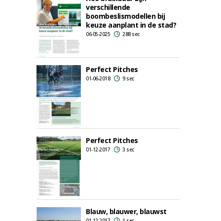
verschillende
boombeslismodellen bij
keuze aanplant in de stad?
06-05-2025
288 sec
Perfect Pitches
01-06-2018
9 sec
Perfect Pitches
01-12-2017
3 sec
Blauw, blauwer, blauwst
01-12-2017
1 sec