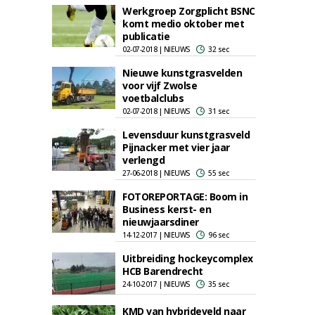
Werkgroep Zorgplicht BSNC
komt medio oktober met
publicatie
02-07-2018 | NIEUWS
32 sec
Nieuwe kunstgrasvelden
voor vijf Zwolse
voetbalclubs
02-07-2018 | NIEUWS
31 sec
Levensduur kunstgrasveld
Pijnacker met vier jaar
verlengd
27-06-2018 | NIEUWS
55 sec
FOTOREPORTAGE: Boom in
Business kerst- en
nieuwjaarsdiner
14-12-2017 | NIEUWS
96 sec
Uitbreiding hockeycomplex
HCB Barendrecht
24-10-2017 | NIEUWS
35 sec
KMD van hybrideveld naar