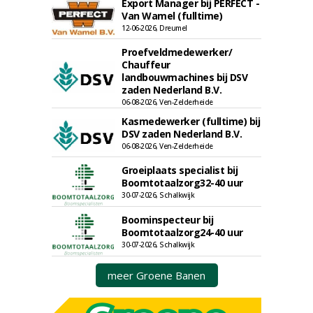
Export Manager bij PERFECT -
Van Wamel (fulltime)
12-06-2026, Dreumel
Proefveldmedewerker/
Chauffeur
landbouwmachines bij DSV
zaden Nederland B.V.
06-08-2026, Ven-Zelderheide
Kasmedewerker (fulltime) bij
DSV zaden Nederland B.V.
06-08-2026, Ven-Zelderheide
Groeiplaats specialist bij
Boomtotaalzorg32-40 uur
30-07-2026, Schalkwijk
Boominspecteur bij
Boomtotaalzorg24-40 uur
30-07-2026, Schalkwijk
meer Groene Banen