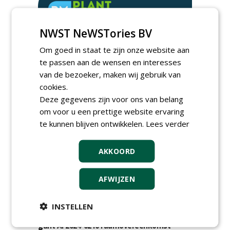
NWST NeWSTories BV
Om goed in staat te zijn onze website aan
te passen aan de wensen en interesses
van de bezoeker, maken wij gebruik van
cookies.
Deze gegevens zijn voor ons van belang
om voor u een prettige website ervaring
TENDERS
te kunnen blijven ontwikkelen.
Lees verder
Gemeente Hoeksche Waard gunt
maaibestek watergangen 2026-2027 aan
AKKOORD
Verhart Groen en Jaro.
vrijdag 7 augustus 2026
Irado gunt schoffelwerkzaamheden onder
AFWIJZEN
verzwaarde omstandigheden aan
Bodegraven Flex.
woensdag 5 augustus 2026
INSTELLEN
Gemeente Amsterdam, Ingenieursbureau
gunt AI 2024-0210 raamovereenkomst