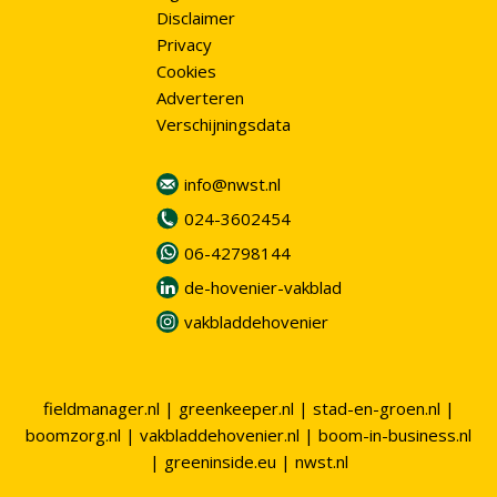
Disclaimer
Privacy
Cookies
Adverteren
Verschijningsdata
info@nwst.nl
024-3602454
06-42798144
de-hovenier-vakblad
vakbladdehovenier
fieldmanager.nl
|
greenkeeper.nl
|
stad-en-groen.nl
|
boomzorg.nl
|
vakbladdehovenier.nl
|
boom-in-business.nl
|
greeninside.eu
|
nwst.nl