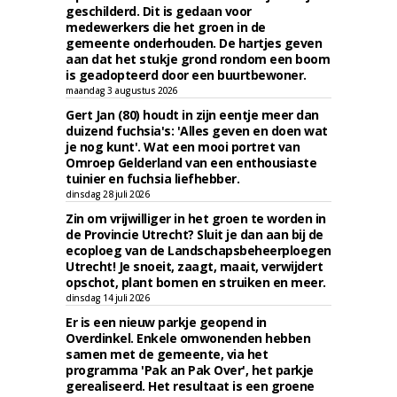
geschilderd. Dit is gedaan voor
medewerkers die het groen in de
gemeente onderhouden. De hartjes geven
aan dat het stukje grond rondom een boom
is geadopteerd door een buurtbewoner.
maandag 3 augustus 2026
Gert Jan (80) houdt in zijn eentje meer dan
duizend fuchsia's: 'Alles geven en doen wat
je nog kunt'. Wat een mooi portret van
Omroep Gelderland van een enthousiaste
tuinier en fuchsia liefhebber.
dinsdag 28 juli 2026
Zin om vrijwilliger in het groen te worden in
de Provincie Utrecht? Sluit je dan aan bij de
ecoploeg van de Landschapsbeheerploegen
Utrecht! Je snoeit, zaagt, maait, verwijdert
opschot, plant bomen en struiken en meer.
dinsdag 14 juli 2026
Er is een nieuw parkje geopend in
Overdinkel. Enkele omwonenden hebben
samen met de gemeente, via het
programma 'Pak an Pak Over', het parkje
gerealiseerd. Het resultaat is een groene