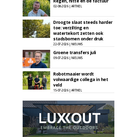
Regen, hitte en de factuur
02-08-2026 | ARTIKEL
Droogte slaat steeds harder
toe: verzilting en
watertekort zetten ook
stadsbomen onder druk
22-07-2026 | NIEUWS
Groene transfers juli
09-07-2026 | NIEUWS
Robotmaaier wordt
volwaardige collega in het
veld
15-07-2026 | ARTIKEL