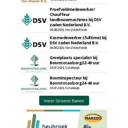
Proefveldmedewerker/
Chauffeur
landbouwmachines bij DSV
zaden Nederland B.V.
06-08-2026, Ven-Zelderheide
Kasmedewerker (fulltime) bij
DSV zaden Nederland B.V.
06-08-2026, Ven-Zelderheide
Groeiplaats specialist bij
Boomtotaalzorg32-40 uur
30-07-2026, Schalkwijk
Boominspecteur bij
Boomtotaalzorg24-40 uur
30-07-2026, Schalkwijk
meer Groene Banen