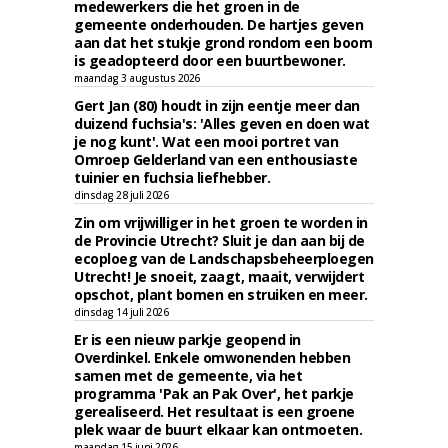
medewerkers die het groen in de
gemeente onderhouden. De hartjes geven
aan dat het stukje grond rondom een boom
is geadopteerd door een buurtbewoner.
maandag 3 augustus 2026
Gert Jan (80) houdt in zijn eentje meer dan
duizend fuchsia's: 'Alles geven en doen wat
je nog kunt'. Wat een mooi portret van
Omroep Gelderland van een enthousiaste
tuinier en fuchsia liefhebber.
dinsdag 28 juli 2026
Zin om vrijwilliger in het groen te worden in
de Provincie Utrecht? Sluit je dan aan bij de
ecoploeg van de Landschapsbeheerploegen
Utrecht! Je snoeit, zaagt, maait, verwijdert
opschot, plant bomen en struiken en meer.
dinsdag 14 juli 2026
Er is een nieuw parkje geopend in
Overdinkel. Enkele omwonenden hebben
samen met de gemeente, via het
programma 'Pak an Pak Over', het parkje
gerealiseerd. Het resultaat is een groene
plek waar de buurt elkaar kan ontmoeten.
maandag 15 juni 2026