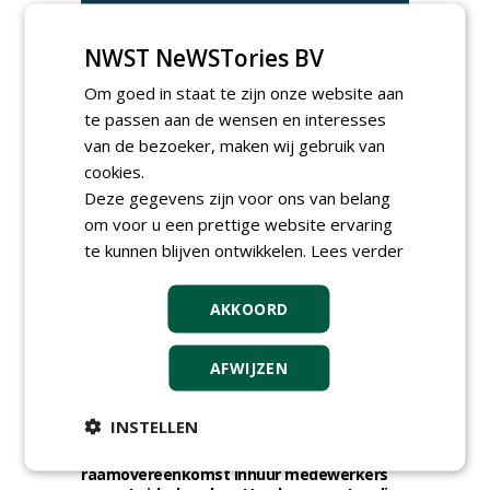
NWST NeWSTories BV
Om goed in staat te zijn onze website aan
te passen aan de wensen en interesses
van de bezoeker, maken wij gebruik van
cookies.
TENDERS
Deze gegevens zijn voor ons van belang
om voor u een prettige website ervaring
Irado gunt schoffelwerkzaamheden onder
te kunnen blijven ontwikkelen.
Lees verder
verzwaarde omstandigheden aan
Bodegraven Flex.
woensdag 5 augustus 2026
AKKOORD
Gemeente Amsterdam, Ingenieursbureau
gunt AI 2024-0210 raamovereenkomst
ecologisch beheer aan De Jong Zuurmond,
AFWIJZEN
Struunhoeve, Jos Scholman Groen en
Dolmans Wieringen Prins.
INSTELLEN
woensdag 5 augustus 2026
Gemeente Leidschendam-Voorburg gunt
raamovereenkomst inhuur medewerkers