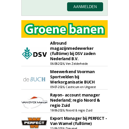
Allround
magazijnmedewerker
(fulltime) bij DSV zaden
Nederland B.V.
06-08-2026, Ven Zelderheide
Meewerkend Voorman
Sportvelden bij
Werkorganisatie BUCH
09-07-2026, Castricum en Uitgeest
Rayon- account manager
Nederland; regio Noord &
regio Zuid
18-06-2026, Noord & regio Zuid
Export Manager bij PERFECT -
Van Wamel (fulltime)
12-06-2026, Dreumel