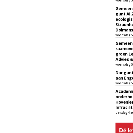
woensdag 5
Gemeent
gunt AI
ecologis
Struunho
Dolmans 
woensdag 5
Gemeent
raamove
groen L
Advies &
woensdag 5
Dar gun
aan Enge
woensdag 5
Academi
onderho
Hovenie
Infracilit
dinsdag 4 a