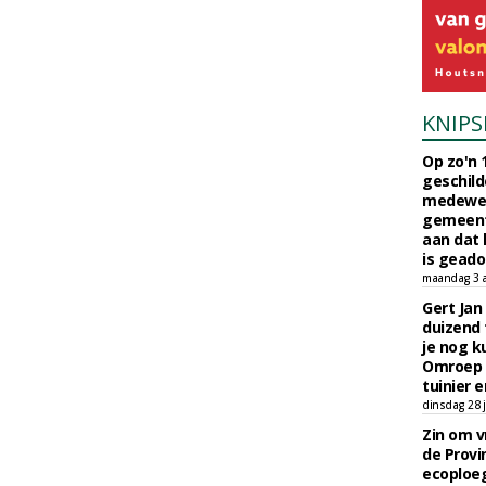
KNIPS
Op zo'n 
geschild
medewerk
gemeent
aan dat
is geado
maandag 3 
Gert Jan
duizend 
je nog k
Omroep 
tuinier e
dinsdag 28 j
Zin om vr
de Provin
ecoploe