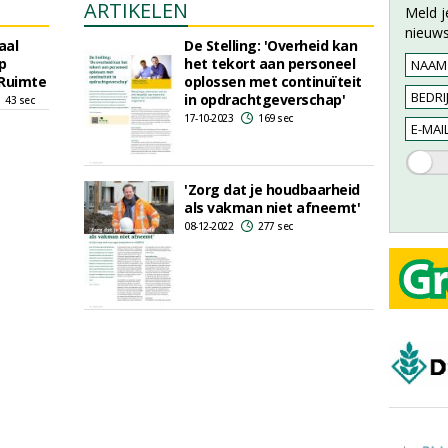
ARTIKELEN
Meld j
nieuws
aal
De Stelling: 'Overheid kan
p
het tekort aan personeel
Ruimte
oplossen met continuïteit
in opdrachtgeverschap'
43 sec
17-10-2023
169 sec
'Zorg dat je houdbaarheid
als vakman niet afneemt'
08-12-2022
277 sec