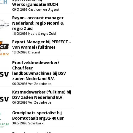
Werkorganisatie BUCH
09-07-2026, Castricum en Uitgeest
Rayon- account manager
Nederland; regio Noord &
regio Zuid
18-06-2026, Noord & regio Zuid
Export Manager bij PERFECT -
Van Wamel (fulltime)
12-06-2026, Dreumel
Proefveldmedewerker/
Chauffeur
landbouwmachines bij DSV
zaden Nederland B.V.
06-08-2026, Ven-Zelderheide
Kasmedewerker (fulltime) bij
DSV zaden Nederland B.V.
06-08-2026, Ven-Zelderheide
Groeiplaats specialist bij
Boomtotaalzorg32-40 uur
30-07-2026, Schalkwijk