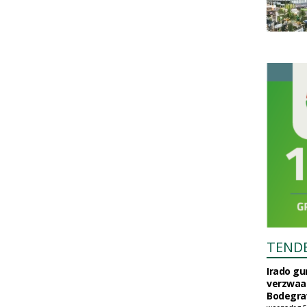
TEND
Irado g
verzwaa
Bodegrav