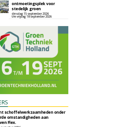
ontmoetingsplek voor
stedelijk groen
dinsdag 15 september 2026
t/m vrijdag 18 september 2026
ERS
unt schoffelwerkzaamheden onder
rde omstandigheden aan
en Flex.