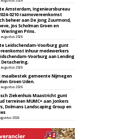
 augustus 2026
e Amsterdam, Ingenieursbureau
 2024-0210 raamovereenkomst
ch beheer aan De Jong Zuurmond,
eve, Jos Scholman Groen en
Wieringen Prins.
 augustus 2026
e Leidschendam-Voorburg gunt
reenkomst inhuur medewerkers
eidschendam-Voorburg aan Lending
 Detachering.
 augustus 2026
t maaibestek gemeente Nijmegen
len Groen Uden.
 augustus 2026
sch Ziekenhuis Maastricht gunt
ud terreinen MUMC+ aan Jonkers
rs, Dolmans Landscaping Group en
ies
ugustus 2026