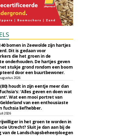
ELS
140 bomen in Zeewolde zijn hartjes
erd. Dit is gedaan voor
ers die het groen in de
e onderhouden. De hartjes geven
 het stukje grond rondom een boom
pteerd door een buurtbewoner.
augustus 2026
 (80) houdt in zijn eentje meer dan
fuchsia's: 'Alles geven en doen wat
unt'. Wat een mooi portret van
Gelderland van een enthousiaste
n fuchsia liefhebber.
uli 2026
ijwilliger in het groen te worden in
cie Utrecht? Sluit je dan aan bij de
g van de Landschapsbeheerploegen