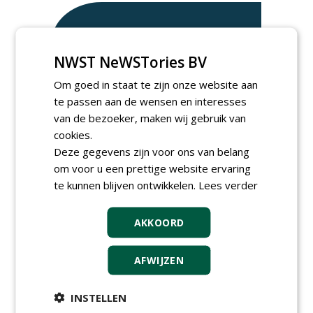
NWST NeWSTories BV
Om goed in staat te zijn onze website aan
te passen aan de wensen en interesses
van de bezoeker, maken wij gebruik van
cookies.
Deze gegevens zijn voor ons van belang
om voor u een prettige website ervaring
te kunnen blijven ontwikkelen.
Lees verder
TENDERS
Gemeente Hoeksche Waard gunt
AKKOORD
maaibestek watergangen 2026-2027 aan
Verhart Groen en Jaro.
vrijdag 7 augustus 2026
AFWIJZEN
Irado gunt schoffelwerkzaamheden onder
verzwaarde omstandigheden aan
Bodegraven Flex.
INSTELLEN
woensdag 5 augustus 2026