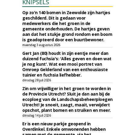
KNIPSELS
Op zo'n 140 bomen in Zeewolde zijn hartjes
geschilderd. Dit is gedaan voor
medewerkers die het groen in de
gemeente onderhouden. De hartjes geven
aan dat het stukje grond rondom een boom
is geadopteerd door een buurtbewoner.
maandag 3 augustus 2026
Gert Jan (80) houdt in zijn eentje meer dan
duizend fuchsia's: 'Alles geven en doen wat
je nog kunt'. Wat een mooi portret van
Omroep Gelderland van een enthousiaste
tuinier en fuchsia liefhebber.
dinsdag 28 juli 2026
Zin om vrijwilliger in het groen te worden in
de Provincie Utrecht? Sluit je dan aan bij de
ecoploeg van de Landschapsbeheerploegen
Utrecht! Je snoeit, zaagt, maait, verwijdert
opschot, plant bomen en struiken en meer.
dinsdag 14 juli 2026
Er is een nieuw parkje geopend in
Overdinkel. Enkele omwonenden hebben
samen met de gemeente, via het