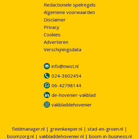
Redactionele spelregels
Algemene voorwaarden
Disclaimer
Privacy
Cookies
Adverteren
Verschijningsdata
info@nwst.nl
024-3602454
06-42798144
de-hovenier-vakblad
vakbladdehovenier
fieldmanager.nl
|
greenkeeper.nl
|
stad-en-groen.nl
|
boomzorg.nl
|
vakbladdehovenier.nl
|
boom-in-business.nl