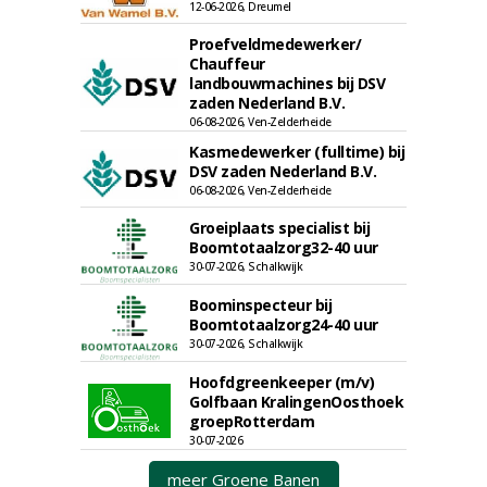
12-06-2026, Dreumel
Proefveldmedewerker/
Chauffeur
landbouwmachines bij DSV
zaden Nederland B.V.
06-08-2026, Ven-Zelderheide
Kasmedewerker (fulltime) bij
DSV zaden Nederland B.V.
06-08-2026, Ven-Zelderheide
Groeiplaats specialist bij
Boomtotaalzorg32-40 uur
30-07-2026, Schalkwijk
Boominspecteur bij
Boomtotaalzorg24-40 uur
30-07-2026, Schalkwijk
Hoofdgreenkeeper (m/v)
Golfbaan KralingenOosthoek
groepRotterdam
30-07-2026
meer Groene Banen