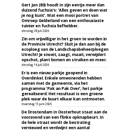
Gert Jan (80) houdt in zijn eentje meer dan
duizend fuchsia's: 'Alles geven en doen wat
je nog kunt'. Wat een mooi portret van
Omroep Gelderland van een enthousiaste
tuinier en fuchsia liefhebber.
dinsdag 28 juli 2026
Zin om vrijwilliger in het groen te worden in
de Provincie Utrecht? Sluit je dan aan bij de
ecoploeg van de Landschapsbeheerploegen
Utrecht! Je snoeit, zaagt, maait, verwijdert
opschot, plant bomen en struiken en meer.
dinsdag 14 juli 2026
Er is een nieuw parkje geopend in
Overdinkel. Enkele omwonenden hebben
samen met de gemeente, via het
programma 'Pak an Pak Over', het parkje
gerealiseerd. Het resultaat is een groene
plek waar de buurt elkaar kan ontmoeten.
maandag 15 juni 2026
De Drostendam in Oosterhout staat aan de
vooravond van een flinke opknapbeurt. In
de hele straat wordt de bestrating
vernieuwd en verdwijnt een aantal