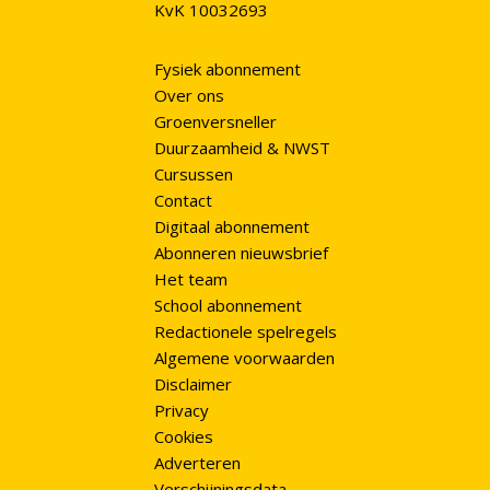
KvK 10032693
Fysiek abonnement
Over ons
Groenversneller
Duurzaamheid & NWST
Cursussen
Contact
Digitaal abonnement
Abonneren nieuwsbrief
Het team
School abonnement
Redactionele spelregels
Algemene voorwaarden
Disclaimer
Privacy
Cookies
Adverteren
Verschijningsdata