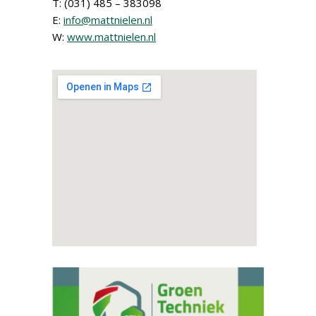
T: (031) 485 – 383098
E:
info@mattnielen.nl
W:
www.mattnielen.nl