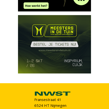
Fransestraat 41
6524 HT Nijmegen