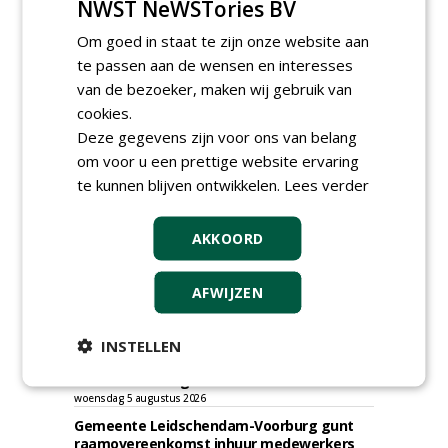
NWST NeWSTories BV
Om goed in staat te zijn onze website aan
te passen aan de wensen en interesses
van de bezoeker, maken wij gebruik van
TENDERS
cookies.
Deze gegevens zijn voor ons van belang
Gemeente Hoeksche Waard gunt
om voor u een prettige website ervaring
maaibestek watergangen 2026-2027 aan
Verhart Groen en Jaro.
te kunnen blijven ontwikkelen.
Lees verder
vrijdag 7 augustus 2026
Irado gunt schoffelwerkzaamheden onder
AKKOORD
verzwaarde omstandigheden aan
Bodegraven Flex.
woensdag 5 augustus 2026
AFWIJZEN
Gemeente Amsterdam, Ingenieursbureau
gunt AI 2024-0210 raamovereenkomst
ecologisch beheer aan De Jong Zuurmond,
INSTELLEN
Struunhoeve, Jos Scholman Groen en
Dolmans Wieringen Prins.
woensdag 5 augustus 2026
Gemeente Leidschendam-Voorburg gunt
raamovereenkomst inhuur medewerkers