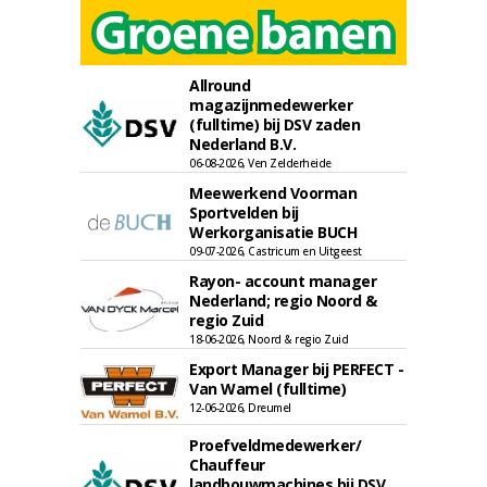
Allround
magazijnmedewerker
(fulltime) bij DSV zaden
Nederland B.V.
06-08-2026, Ven Zelderheide
Meewerkend Voorman
Sportvelden bij
Werkorganisatie BUCH
09-07-2026, Castricum en Uitgeest
Rayon- account manager
Nederland; regio Noord &
regio Zuid
18-06-2026, Noord & regio Zuid
Export Manager bij PERFECT -
Van Wamel (fulltime)
12-06-2026, Dreumel
Proefveldmedewerker/
Chauffeur
landbouwmachines bij DSV