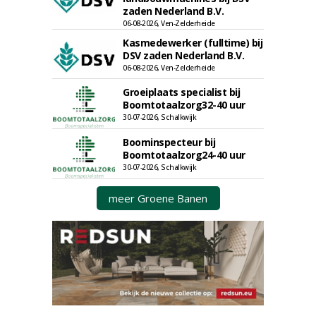
zaden Nederland B.V.
06-08-2026, Ven-Zelderheide
Kasmedewerker (fulltime) bij
DSV zaden Nederland B.V.
06-08-2026, Ven-Zelderheide
Groeiplaats specialist bij
Boomtotaalzorg32-40 uur
30-07-2026, Schalkwijk
Boominspecteur bij
Boomtotaalzorg24-40 uur
30-07-2026, Schalkwijk
meer Groene Banen