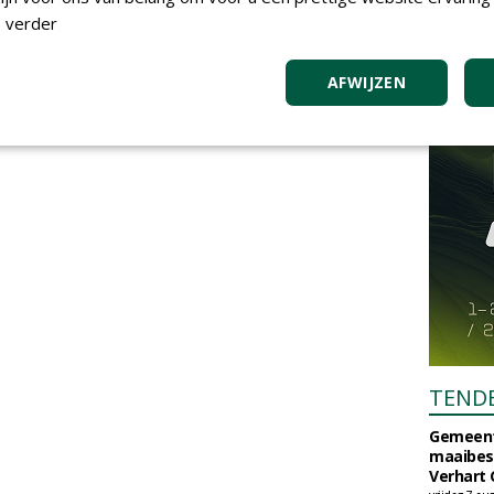
 verder
AFWIJZEN
TEND
Gemeent
maaibes
Verhart 