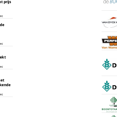
 prijs
sec
ede
sec
ekt
sec
et
kende
sec