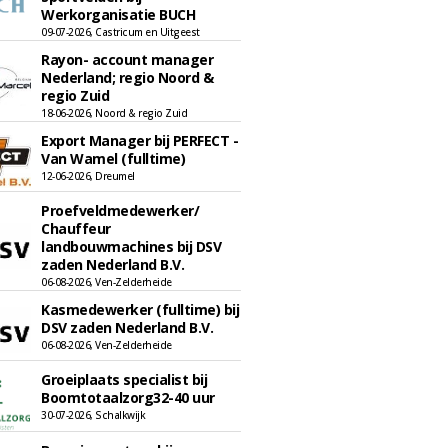
Werkorganisatie BUCH
09-07-2026, Castricum en Uitgeest
Rayon- account manager
Nederland; regio Noord &
regio Zuid
18-06-2026, Noord & regio Zuid
Export Manager bij PERFECT -
Van Wamel (fulltime)
12-06-2026, Dreumel
Proefveldmedewerker/
Chauffeur
landbouwmachines bij DSV
zaden Nederland B.V.
06-08-2026, Ven-Zelderheide
Kasmedewerker (fulltime) bij
DSV zaden Nederland B.V.
06-08-2026, Ven-Zelderheide
Groeiplaats specialist bij
Boomtotaalzorg32-40 uur
30-07-2026, Schalkwijk