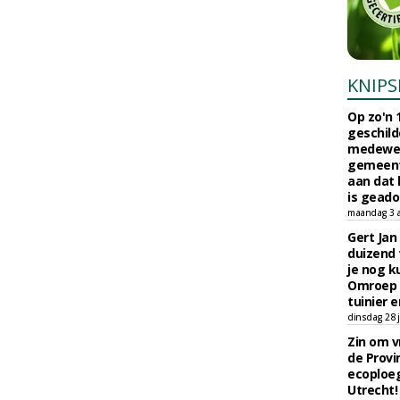
KNIPS
Op zo'n 
geschild
medewerk
gemeent
aan dat
is geado
maandag 3 
Gert Jan
duizend 
je nog k
Omroep 
tuinier e
dinsdag 28 j
Zin om vr
de Provin
ecoploe
Utrecht!