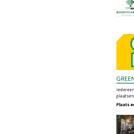
GREE
Iedereen
plaatsen
Plaats e