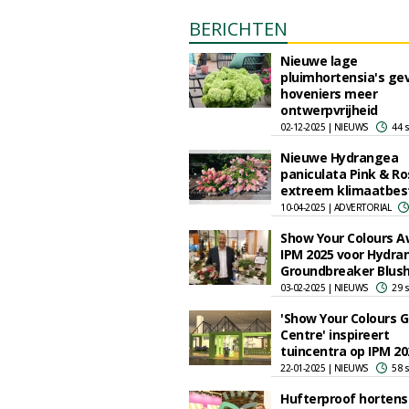
BERICHTEN
Nieuwe lage
pluimhortensia's ge
hoveniers meer
ontwerpvrijheid
02-12-2025 | NIEUWS
44 
Nieuwe Hydrangea
paniculata Pink & Ro
extreem klimaatbes
10-04-2025 | ADVERTORIAL
Show Your Colours A
IPM 2025 voor Hydra
Groundbreaker Blus
03-02-2025 | NIEUWS
29 
'Show Your Colours 
Centre' inspireert
tuincentra op IPM 20
22-01-2025 | NIEUWS
58 
Hufterproof hortens