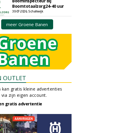
Boominspecteur bij
Boomtotaalzorg24-40 uur
30-07-2026, Schalkwijk
meer Groene Banen
N OUTLET
 kan gratis kleine advertenties
 via zijn eigen account.
en gratis advertentie