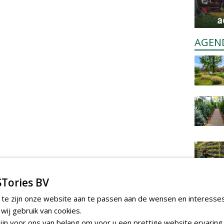
AGEN
Tories BV
 te zijn onze website aan te passen aan de wensen en interesse
ij gebruik van cookies.
jn voor ons van belang om voor u een prettige website ervaring 