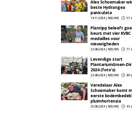
Alex Schoemaker wint
beste Hydrangea
paniculata
19-11-2024 | NIEUWS
57 
Plantipp beleeft go
beurs met vier KVBC
medailles voor
nieuwigheden
22-08-2024 | NIEUWS
77 
Levendige start
PlantariumGroen-Dir
2024 (foto's)
22-08-2024 | NIEUWS
80 
Veredelaar Alex
Schoemaker komt m
eerste bodembedek
pluimhortensia
25-06-2024 | NIEUWS
43 