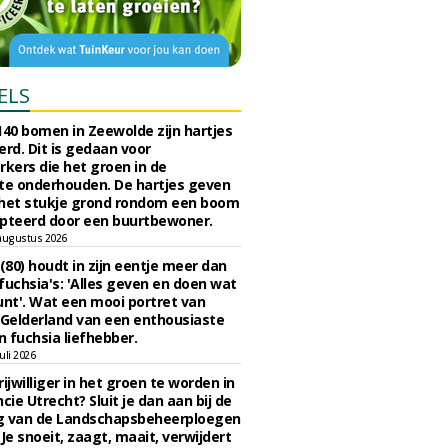
ELS
140 bomen in Zeewolde zijn hartjes
erd. Dit is gedaan voor
ers die het groen in de
e onderhouden. De hartjes geven
 het stukje grond rondom een boom
pteerd door een buurtbewoner.
augustus 2026
 (80) houdt in zijn eentje meer dan
fuchsia's: 'Alles geven en doen wat
unt'. Wat een mooi portret van
Gelderland van een enthousiaste
n fuchsia liefhebber.
uli 2026
ijwilliger in het groen te worden in
cie Utrecht? Sluit je dan aan bij de
g van de Landschapsbeheerploegen
 Je snoeit, zaagt, maait, verwijdert