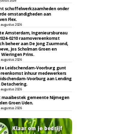
gustus 2026
unt schoffelwerkzaamheden onder
rde omstandigheden aan
en Flex.
 augustus 2026
e Amsterdam, Ingenieursbureau
 2024-0210 raamovereenkomst
ch beheer aan De Jong Zuurmond,
eve, Jos Scholman Groen en
Wieringen Prins.
 augustus 2026
e Leidschendam-Voorburg gunt
reenkomst inhuur medewerkers
eidschendam-Voorburg aan Lending
 Detachering.
 augustus 2026
t maaibestek gemeente Nijmegen
len Groen Uden.
 augustus 2026