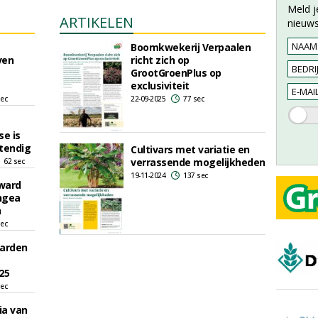
Meld j
ARTIKELEN
nieuws
Boomkwekerij Verpaalen
ven
richt zich op
GrootGroenPlus op
exclusiviteit
sec
22-09-2025
77 sec
se is
tendig
Cultivars met variatie en
verrassende mogelijkheden
62 sec
19-11-2024
137 sec
ward
ngea
h
sec
Garden
25
sec
ia van