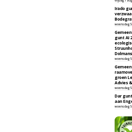
vrijdag 7 au
Irado g
verzwaa
Bodegrav
woensdag 5
Gemeent
gunt AI
ecologis
Struunho
Dolmans 
woensdag 5
Gemeent
raamove
groen L
Advies &
woensdag 5
Dar gun
aan Enge
woensdag 5