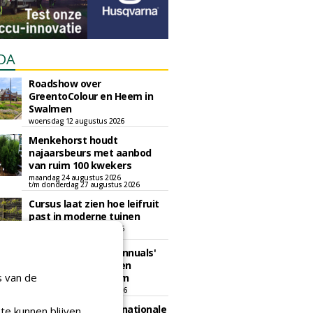
DA
Roadshow over
GreentoColour en Heem in
Swalmen
woensdag 12 augustus 2026
Menkehorst houdt
najaarsbeurs met aanbod
van ruim 100 kwekers
maandag 24 augustus 2026
t/m donderdag 27 augustus 2026
Cursus laat zien hoe leifruit
past in moderne tuinen
woensdag 26 augustus 2026
Vakdag 'All About Annuals'
zet eenjarige planten
s van de
centraal in Appeltern
donderdag 27 augustus 2026
GaLaBau 2026: internationale
te kunnen blijven