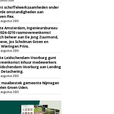
gustus 2026
unt schoffelwerkzaamheden onder
rde omstandigheden aan
en Flex.
 augustus 2026
e Amsterdam, Ingenieursbureau
 2024-0210 raamovereenkomst
ch beheer aan De Jong Zuurmond,
eve, Jos Scholman Groen en
Wieringen Prins.
 augustus 2026
e Leidschendam-Voorburg gunt
reenkomst inhuur medewerkers
eidschendam-Voorburg aan Lending
 Detachering.
 augustus 2026
t maaibestek gemeente Nijmegen
len Groen Uden.
 augustus 2026