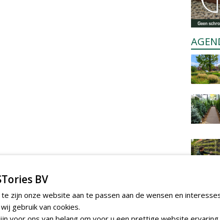
AGEN
Tories BV
 te zijn onze website aan te passen aan de wensen en interesse
ij gebruik van cookies.
jn voor ons van belang om voor u een prettige website ervaring 