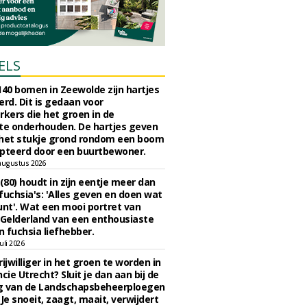
ELS
140 bomen in Zeewolde zijn hartjes
erd. Dit is gedaan voor
ers die het groen in de
e onderhouden. De hartjes geven
 het stukje grond rondom een boom
pteerd door een buurtbewoner.
augustus 2026
 (80) houdt in zijn eentje meer dan
fuchsia's: 'Alles geven en doen wat
unt'. Wat een mooi portret van
Gelderland van een enthousiaste
n fuchsia liefhebber.
uli 2026
ijwilliger in het groen te worden in
cie Utrecht? Sluit je dan aan bij de
g van de Landschapsbeheerploegen
 Je snoeit, zaagt, maait, verwijdert