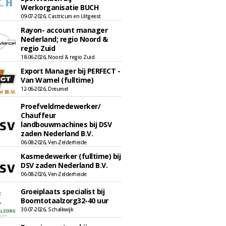
Werkorganisatie BUCH
09-07-2026, Castricum en Uitgeest
Rayon- account manager
Nederland; regio Noord &
regio Zuid
18-06-2026, Noord & regio Zuid
Export Manager bij PERFECT -
Van Wamel (fulltime)
12-06-2026, Dreumel
Proefveldmedewerker/
Chauffeur
landbouwmachines bij DSV
zaden Nederland B.V.
06-08-2026, Ven-Zelderheide
Kasmedewerker (fulltime) bij
DSV zaden Nederland B.V.
06-08-2026, Ven-Zelderheide
Groeiplaats specialist bij
Boomtotaalzorg32-40 uur
30-07-2026, Schalkwijk