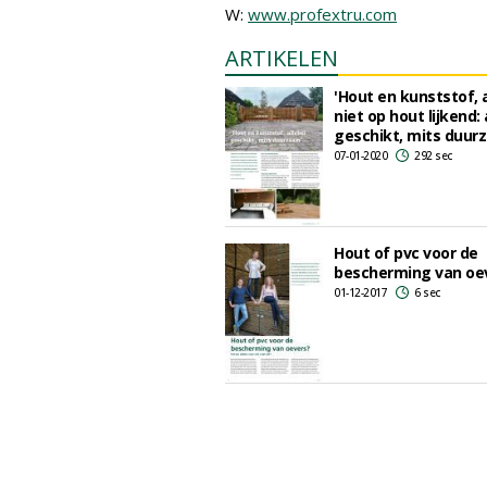
W:
www.profextru.com
ARTIKELEN
'Hout en kunststof, 
niet op hout lijkend: 
geschikt, mits duur
07-01-2020
292 sec
Hout of pvc voor de
bescherming van oe
01-12-2017
6 sec