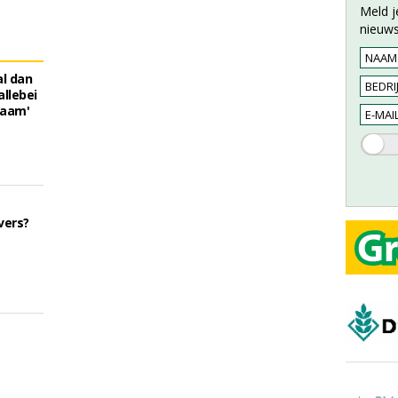
Meld j
nieuws
al dan
allebei
zaam'
vers?