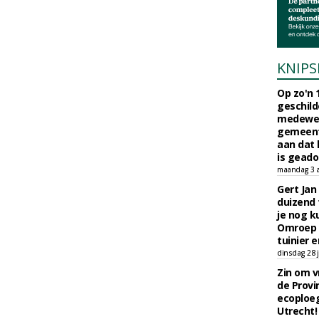
KNIPS
Op zo'n 
geschild
medewerk
gemeent
aan dat
is geado
maandag 3 
Gert Jan
duizend 
je nog k
Omroep 
tuinier e
dinsdag 28 j
Zin om vr
de Provin
ecoploe
Utrecht!