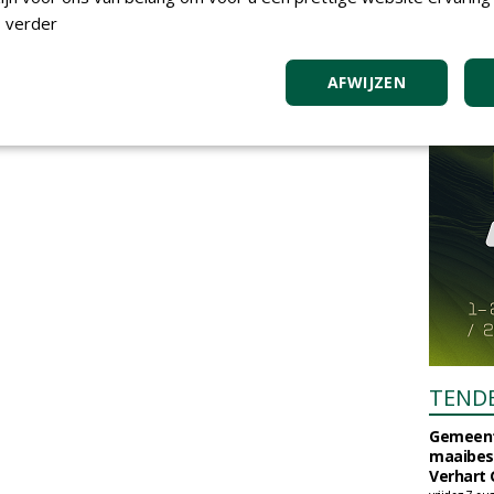
 verder
AFWIJZEN
TEND
Gemeent
maaibes
Verhart 