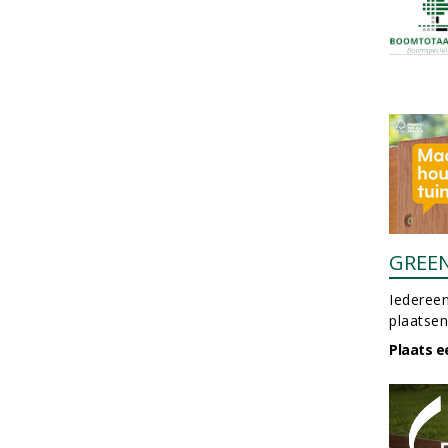
GREE
Iedereen
plaatsen
Plaats e