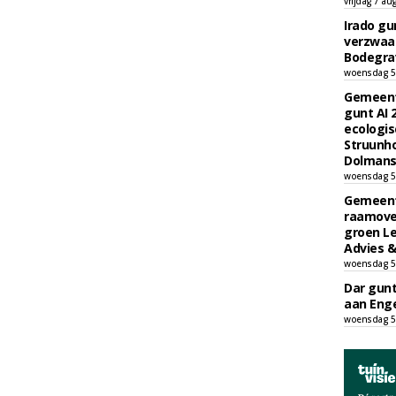
vrijdag 7 au
Irado g
verzwaa
Bodegrav
woensdag 5
Gemeent
gunt AI
ecologis
Struunho
Dolmans 
woensdag 5
Gemeent
raamove
groen L
Advies &
woensdag 5
Dar gun
aan Enge
woensdag 5