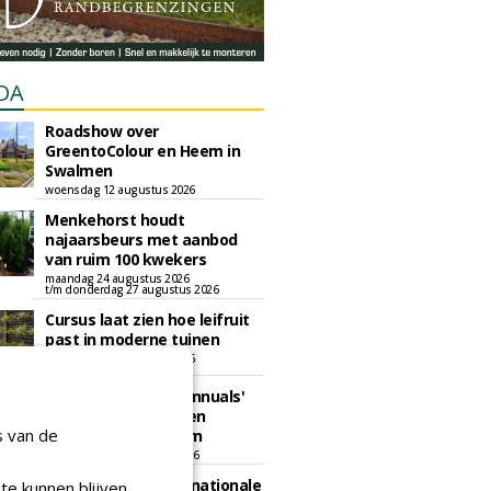
DA
Roadshow over
GreentoColour en Heem in
Swalmen
woensdag 12 augustus 2026
Menkehorst houdt
najaarsbeurs met aanbod
van ruim 100 kwekers
maandag 24 augustus 2026
t/m donderdag 27 augustus 2026
Cursus laat zien hoe leifruit
past in moderne tuinen
woensdag 26 augustus 2026
Vakdag 'All About Annuals'
zet eenjarige planten
s van de
centraal in Appeltern
donderdag 27 augustus 2026
GaLaBau 2026: internationale
te kunnen blijven