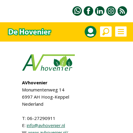
AVhovenier
Monumentenweg 14
6997 AH Hoog-Keppel
Nederland
T: 06-27290911
E:
info@avhovenier.nl
W:
www.avhovenier.nl/