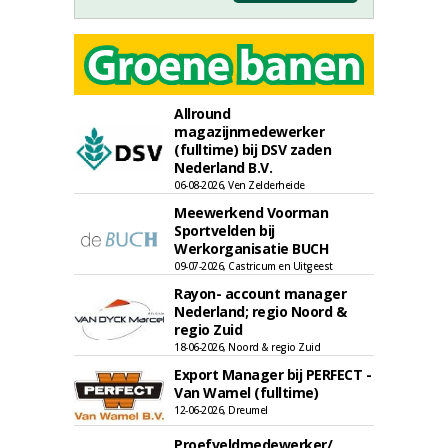
Allround
magazijnmedewerker
(fulltime) bij DSV zaden
Nederland B.V.
06-08-2026, Ven Zelderheide
Meewerkend Voorman
Sportvelden bij
Werkorganisatie BUCH
09-07-2026, Castricum en Uitgeest
Rayon- account manager
Nederland; regio Noord &
regio Zuid
18-06-2026, Noord & regio Zuid
Export Manager bij PERFECT -
Van Wamel (fulltime)
12-06-2026, Dreumel
Proefveldmedewerker/