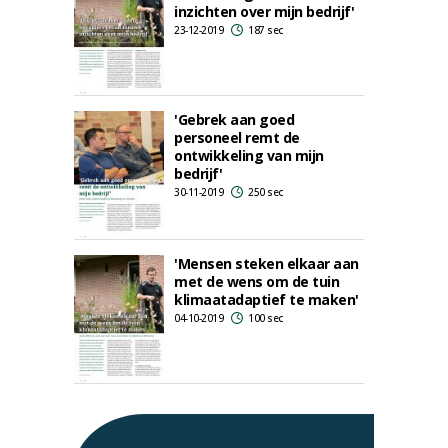
inzichten over mijn bedrijf'
23-12-2019
187 sec
'Gebrek aan goed
personeel remt de
ontwikkeling van mijn
bedrijf'
30-11-2019
250 sec
'Mensen steken elkaar aan
met de wens om de tuin
klimaatadaptief te maken'
04-10-2019
100 sec