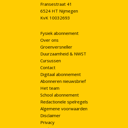
Fransestraat 41
6524 HT Nijmegen
KvK 10032693
Fysiek abonnement
Over ons
Groenversneller
Duurzaamheid & NWST
Cursussen
Contact
Digitaal abonnement
Abonneren nieuwsbrief
Het team
School abonnement
Redactionele spelregels
Algemene voorwaarden
Disclaimer
Privacy