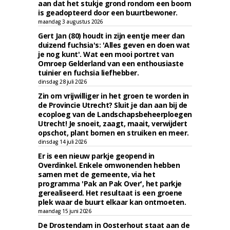
aan dat het stukje grond rondom een boom
is geadopteerd door een buurtbewoner.
maandag 3 augustus 2026
Gert Jan (80) houdt in zijn eentje meer dan
duizend fuchsia's: 'Alles geven en doen wat
je nog kunt'. Wat een mooi portret van
Omroep Gelderland van een enthousiaste
tuinier en fuchsia liefhebber.
dinsdag 28 juli 2026
Zin om vrijwilliger in het groen te worden in
de Provincie Utrecht? Sluit je dan aan bij de
ecoploeg van de Landschapsbeheerploegen
Utrecht! Je snoeit, zaagt, maait, verwijdert
opschot, plant bomen en struiken en meer.
dinsdag 14 juli 2026
Er is een nieuw parkje geopend in
Overdinkel. Enkele omwonenden hebben
samen met de gemeente, via het
programma 'Pak an Pak Over', het parkje
gerealiseerd. Het resultaat is een groene
plek waar de buurt elkaar kan ontmoeten.
maandag 15 juni 2026
De Drostendam in Oosterhout staat aan de