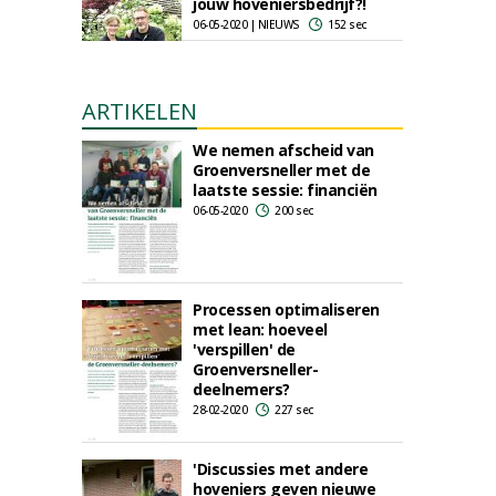
jouw hoveniersbedrijf?!
06-05-2020 | NIEUWS
152 sec
ARTIKELEN
We nemen afscheid van
Groenversneller met de
laatste sessie: financiën
06-05-2020
200 sec
Processen optimaliseren
met lean: hoeveel
'verspillen' de
Groenversneller-
deelnemers?
28-02-2020
227 sec
'Discussies met andere
hoveniers geven nieuwe