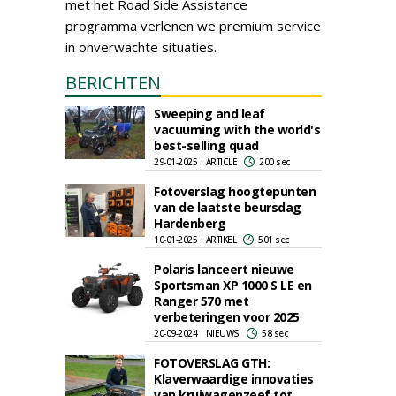
met het Road Side Assistance
programma verlenen we premium service
in onverwachte situaties.
BERICHTEN
Sweeping and leaf
vacuuming with the world's
best-selling quad
29-01-2025 | ARTICLE
200 sec
Fotoverslag hoogtepunten
van de laatste beursdag
Hardenberg
10-01-2025 | ARTIKEL
501 sec
Polaris lanceert nieuwe
Sportsman XP 1000 S LE en
Ranger 570 met
verbeteringen voor 2025
20-09-2024 | NIEUWS
58 sec
FOTOVERSLAG GTH:
Klaverwaardige innovaties
van kruiwagenzeef tot