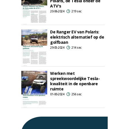
Polaris, de Tesla onder de
ATV's
20-06-2024
219 sec
De Ranger EV van Polaris:
elektrisch alternatief op de
golfbaan
29-05-2024
214 sec
Werken met
spreekwoordelijke Tesla-
kwaliteit in de openbare
ruimte
01-00-2024
256 sec