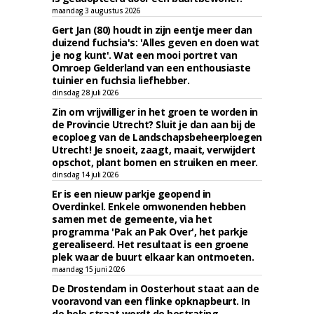
maandag 3 augustus 2026
Gert Jan (80) houdt in zijn eentje meer dan
duizend fuchsia's: 'Alles geven en doen wat
je nog kunt'. Wat een mooi portret van
Omroep Gelderland van een enthousiaste
tuinier en fuchsia liefhebber.
dinsdag 28 juli 2026
Zin om vrijwilliger in het groen te worden in
de Provincie Utrecht? Sluit je dan aan bij de
ecoploeg van de Landschapsbeheerploegen
Utrecht! Je snoeit, zaagt, maait, verwijdert
opschot, plant bomen en struiken en meer.
dinsdag 14 juli 2026
Er is een nieuw parkje geopend in
Overdinkel. Enkele omwonenden hebben
samen met de gemeente, via het
programma 'Pak an Pak Over', het parkje
gerealiseerd. Het resultaat is een groene
plek waar de buurt elkaar kan ontmoeten.
maandag 15 juni 2026
De Drostendam in Oosterhout staat aan de
vooravond van een flinke opknapbeurt. In
de hele straat wordt de bestrating