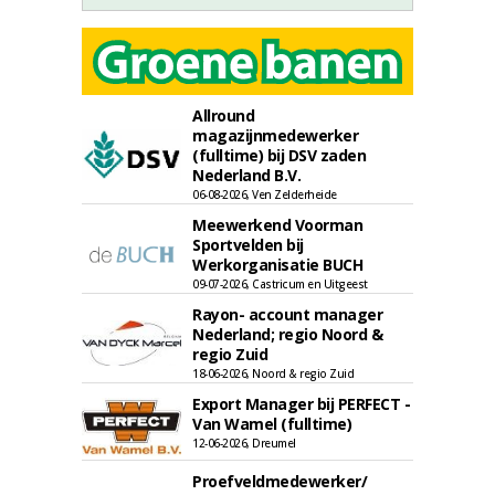
Allround
magazijnmedewerker
(fulltime) bij DSV zaden
Nederland B.V.
06-08-2026, Ven Zelderheide
Meewerkend Voorman
Sportvelden bij
Werkorganisatie BUCH
09-07-2026, Castricum en Uitgeest
Rayon- account manager
Nederland; regio Noord &
regio Zuid
18-06-2026, Noord & regio Zuid
Export Manager bij PERFECT -
Van Wamel (fulltime)
12-06-2026, Dreumel
Proefveldmedewerker/