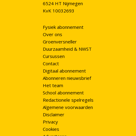
6524 HT Nijmegen
KvK 10032693
Fysiek abonnement
Over ons
Groenversneller
Duurzaamheid & NWST
Cursussen
Contact
Digitaal abonnement
Abonneren nieuwsbrief
Het team
School abonnement
Redactionele spelregels
Algemene voorwaarden
Disclaimer
Privacy
Cookies