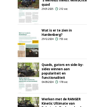
's werelds meest verkochte
quad
29-01-2025
212 sec
Wat is er te zien in
Hardenberg?
29-12-2024
755 sec
Quads, gators en side-by-
sides winnen aan
populariteit en
functionaliteit
04-09-2024
178 sec
Werken met de RANGER
Kinetic Ultimate van