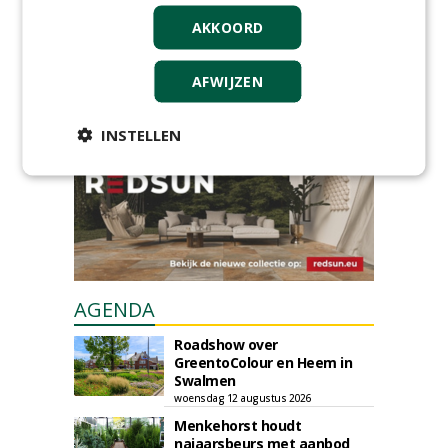
AKKOORD
GREEN OUTLET
Iedereen kan gratis kleine advertenties
AFWIJZEN
plaatsen via zijn eigen account.
Plaats een gratis advertentie
INSTELLEN
AGENDA
Roadshow over
GreentoColour en Heem in
Swalmen
woensdag 12 augustus 2026
Menkehorst houdt
najaarsbeurs met aanbod