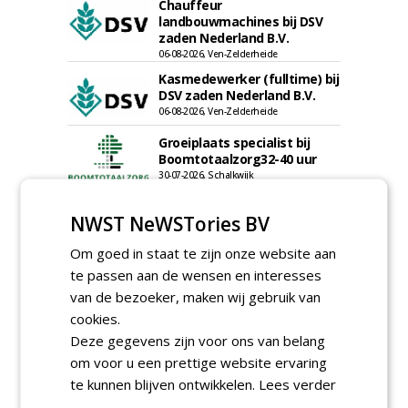
Chauffeur
landbouwmachines bij DSV
zaden Nederland B.V.
06-08-2026, Ven-Zelderheide
Kasmedewerker (fulltime) bij
DSV zaden Nederland B.V.
06-08-2026, Ven-Zelderheide
Groeiplaats specialist bij
Boomtotaalzorg32-40 uur
30-07-2026, Schalkwijk
Boominspecteur bij
NWST NeWSTories BV
Boomtotaalzorg24-40 uur
30-07-2026, Schalkwijk
Om goed in staat te zijn onze website aan
te passen aan de wensen en interesses
meer Groene Banen
van de bezoeker, maken wij gebruik van
cookies.
Deze gegevens zijn voor ons van belang
om voor u een prettige website ervaring
te kunnen blijven ontwikkelen.
Lees verder