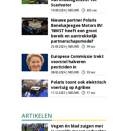
Scarivator
19-09-2024 | NIEUWS
653 sec
Nieuwe partner Polaris
BeneluxJeegee Motors BV:
'NWST heeft een groot
bereik en aantrekkelijk
partnerschapsmodel'
25-03-2024 | NIEUWS
99 sec
Europese Commissie trekt
voorstel halveren
pesticiden in
08-02-2024 | NIEUWS
30 sec
Polaris toont ook elektrisch
voertuig op Agribex
11-12-2023 | NIEUWS
17 sec
ARTIKELEN
Vegen én blad zuigen met