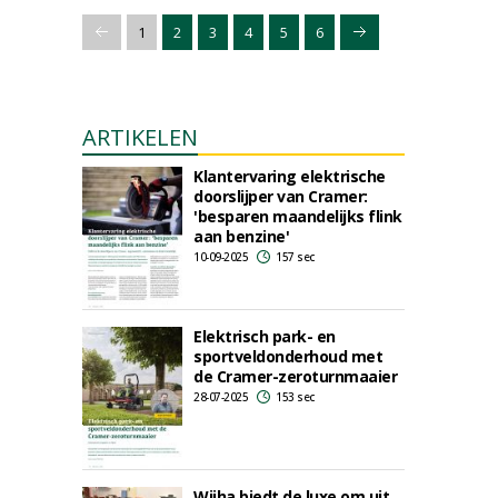
1
2
3
4
5
6
ARTIKELEN
Klantervaring elektrische
doorslijper van Cramer:
'besparen maandelijks flink
aan benzine'
10-09-2025
157 sec
Elektrisch park- en
sportveldonderhoud met
de Cramer-zeroturnmaaier
28-07-2025
153 sec
Wijha biedt de luxe om uit