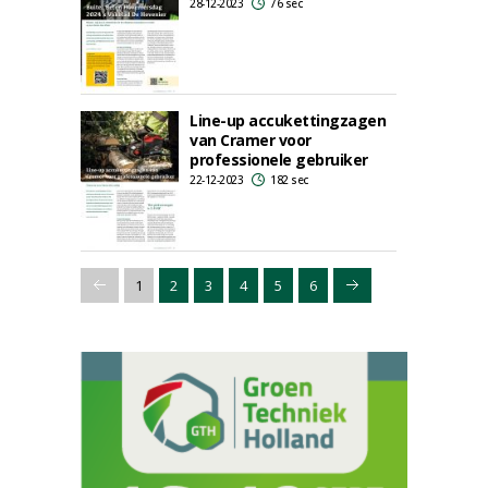
28-12-2023
76 sec
Line-up accukettingzagen
van Cramer voor
professionele gebruiker
22-12-2023
182 sec
1
2
3
4
5
6