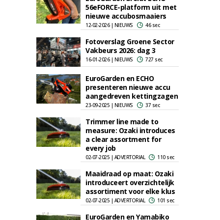
56eFORCE-platform uit met
nieuwe accubosmaaiers
12-02-2026 | NIEUWS
46 sec
Fotoverslag Groene Sector
Vakbeurs 2026: dag 3
16-01-2026 | NIEUWS
727 sec
EuroGarden en ECHO
presenteren nieuwe accu
aangedreven kettingzagen
23-09-2025 | NIEUWS
37 sec
Trimmer line made to
measure: Ozaki introduces
a clear assortment for
every job
02-07-2025 | ADVERTORIAL
110 sec
Maaidraad op maat: Ozaki
introduceert overzichtelijk
assortiment voor elke klus
02-07-2025 | ADVERTORIAL
101 sec
EuroGarden en Yamabiko