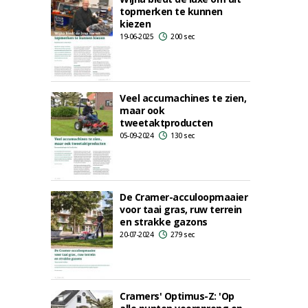
topmerken te kunnen
kiezen
19-06-2025
200 sec
Veel accumachines te zien,
maar ook
tweetaktproducten
05-09-2024
130 sec
De Cramer-acculoopmaaier
voor taai gras, ruw terrein
en strakke gazons
20-07-2024
279 sec
Cramers' Optimus-Z: 'Op