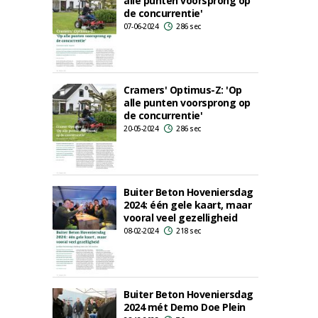
alle punten voorsprong op
de concurrentie'
07-06-2024
286 sec
Cramers' Optimus-Z: 'Op
alle punten voorsprong op
de concurrentie'
20-05-2024
286 sec
Buiter Beton Hoveniersdag
2024: één gele kaart, maar
vooral veel gezelligheid
08-02-2024
218 sec
Buiter Beton Hoveniersdag
2024 mét Demo Doe Plein