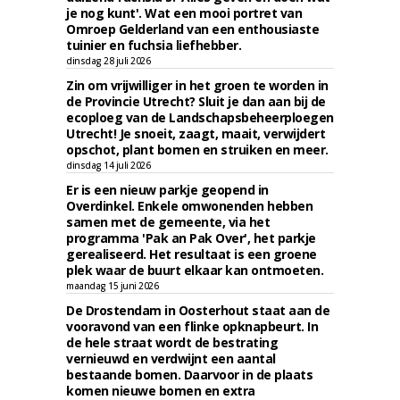
je nog kunt'. Wat een mooi portret van
Omroep Gelderland van een enthousiaste
tuinier en fuchsia liefhebber.
dinsdag 28 juli 2026
Zin om vrijwilliger in het groen te worden in
de Provincie Utrecht? Sluit je dan aan bij de
ecoploeg van de Landschapsbeheerploegen
Utrecht! Je snoeit, zaagt, maait, verwijdert
opschot, plant bomen en struiken en meer.
dinsdag 14 juli 2026
Er is een nieuw parkje geopend in
Overdinkel. Enkele omwonenden hebben
samen met de gemeente, via het
programma 'Pak an Pak Over', het parkje
gerealiseerd. Het resultaat is een groene
plek waar de buurt elkaar kan ontmoeten.
maandag 15 juni 2026
De Drostendam in Oosterhout staat aan de
vooravond van een flinke opknapbeurt. In
de hele straat wordt de bestrating
vernieuwd en verdwijnt een aantal
bestaande bomen. Daarvoor in de plaats
komen nieuwe bomen en extra