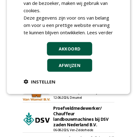
van de bezoeker, maken wij gebruik van
Allround
cookies.
magazijnmedewerker
Deze gegevens zijn voor ons van belang
(fulltime) bij DSV zaden
Nederland B.V.
om voor u een prettige website ervaring
06-08-2026, Ven Zelderheide
te kunnen blijven ontwikkelen.
Lees verder
Meewerkend Voorman
Sportvelden bij
Werkorganisatie BUCH
AKKOORD
09-07-2026, Castricum en Uitgeest
Rayon- account manager
AFWIJZEN
Nederland; regio Noord &
regio Zuid
18-06-2026, Noord & regio Zuid
INSTELLEN
Export Manager bij PERFECT -
Van Wamel (fulltime)
12-06-2026, Dreumel
Proefveldmedewerker/
Chauffeur
landbouwmachines bij DSV
zaden Nederland B.V.
06-08-2026, Ven-Zelderheide