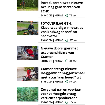
introduceren twee nieuwe
accuheggenscharen van
ECHO
24-04-2025 | NIEUWS
72 sec
FOTOVERSLAG GTH:
Klaverwaardige innovaties
van kruiwagenzeef tot
Scarivator
19-09-2024 | NIEUWS
653 sec
Nieuwe doorslijper met
accu-aandrijving van
Cramer
28-08-2024 | NIEUWS
31 sec
Cramer brengt nieuwe
laaggewicht heggenschaar
met accu "aan boord" uit
31-05-2024 | NIEUWS
57 sec
Zorgt nat na- en voorjaar
voor verhoogde vraag
verticuteerproducten?
23-04-2024 | NIEUWS
134 sec