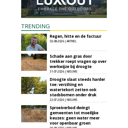
TRENDING
Regen, hitte en de factuur
02-08-2026 | ARTIKEL
Schade aan gras door
trekker roept vragen op over
werkwijze bij droogte
31-07-2026 | NIEUWS
Droogte slaat steeds harder
toe: verzilting en
watertekort zetten ook
stadsbomen onder druk
22-07-2026 | NIEUWS
Sproeiverbod dwingt
gemeenten tot moeilijke
keuzes: geen water meer
voor openbaar groen