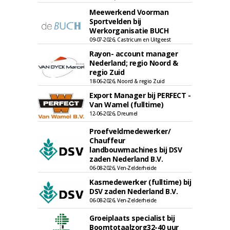
Meewerkend Voorman
Sportvelden bij
Werkorganisatie BUCH
09-07-2026, Castricum en Uitgeest
Rayon- account manager
Nederland; regio Noord &
regio Zuid
18-06-2026, Noord & regio Zuid
Export Manager bij PERFECT -
Van Wamel (fulltime)
12-06-2026, Dreumel
Proefveldmedewerker/
Chauffeur
landbouwmachines bij DSV
zaden Nederland B.V.
06-08-2026, Ven-Zelderheide
Kasmedewerker (fulltime) bij
DSV zaden Nederland B.V.
06-08-2026, Ven-Zelderheide
Groeiplaats specialist bij
Boomtotaalzorg32-40 uur