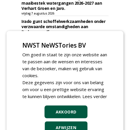
maaibestek watergangen 2026-2027 aan
Verhart Groen en Jaro.
vrijdag 7 augustus 2026
Irado gunt schoffelwerkzaamheden onder
verzwaarde omstandigheden aan
Bodegraven Flex.
woensdag 5 augustus 2026
NWST NeWSTories BV
Gemeente Amsterdam, Ingenieursbureau
gunt AI 2024-0210 raamovereenkomst
Om goed in staat te zijn onze website aan
ecologisch beheer aan De Jong Zuurmond,
Struunhoeve, Jos Scholman Groen en
te passen aan de wensen en interesses
Dolmans Wieringen Prins.
van de bezoeker, maken wij gebruik van
woensdag 5 augustus 2026
cookies.
Gemeente Leidschendam-Voorburg gunt
Deze gegevens zijn voor ons van belang
raamovereenkomst inhuur medewerkers
om voor u een prettige website ervaring
groen Leidschendam-Voorburg aan Lending
Advies & Detachering.
te kunnen blijven ontwikkelen.
Lees verder
woensdag 5 augustus 2026
Dar gunt maaibestek gemeente Nijmegen
AKKOORD
aan Engelen Groen Uden.
woensdag 5 augustus 2026
AFWIJZEN