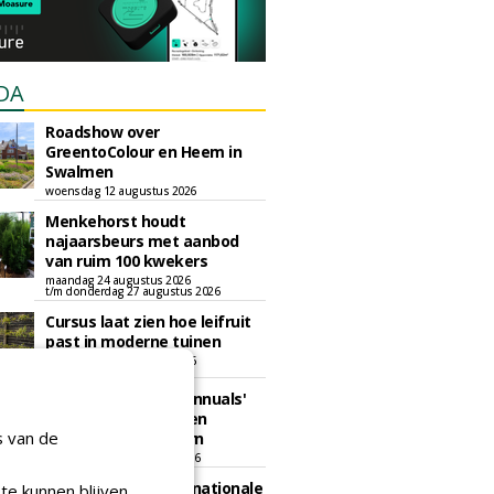
DA
Roadshow over
GreentoColour en Heem in
Swalmen
woensdag 12 augustus 2026
Menkehorst houdt
najaarsbeurs met aanbod
van ruim 100 kwekers
maandag 24 augustus 2026
t/m donderdag 27 augustus 2026
Cursus laat zien hoe leifruit
past in moderne tuinen
woensdag 26 augustus 2026
Vakdag 'All About Annuals'
zet eenjarige planten
s van de
centraal in Appeltern
donderdag 27 augustus 2026
GaLaBau 2026: internationale
te kunnen blijven