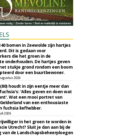
ELS
140 bomen in Zeewolde zijn hartjes
erd. Dit is gedaan voor
ers die het groen in de
e onderhouden. De hartjes geven
 het stukje grond rondom een boom
pteerd door een buurtbewoner.
augustus 2026
 (80) houdt in zijn eentje meer dan
fuchsia's: 'Alles geven en doen wat
unt'. Wat een mooi portret van
Gelderland van een enthousiaste
n fuchsia liefhebber.
uli 2026
ijwilliger in het groen te worden in
cie Utrecht? Sluit je dan aan bij de
g van de Landschapsbeheerploegen