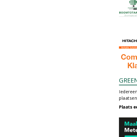
GREE
Iedereen
plaatsen
Plaats e