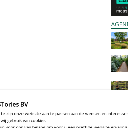
AGEN
Tories BV
 te zijn onze website aan te passen aan de wensen en interesse
ij gebruik van cookies.
jn voor ons van belang om voor u een prettige website ervaring 