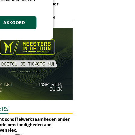
ontmoetingsplek voor
stedelijk groen
dinsdag 15 september 2026
t/m vrijdag 18 september 2026
AKKOORD
ERS
unt schoffelwerkzaamheden onder
rde omstandigheden aan
en Flex.