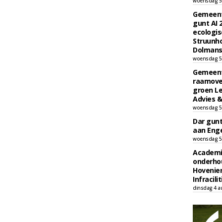
woensdag 5
Gemeent
gunt AI
ecologis
Struunho
Dolmans 
woensdag 5
Gemeent
raamove
groen L
Advies &
woensdag 5
Dar gun
aan Enge
woensdag 5
Academi
onderho
Hovenie
Infracilit
dinsdag 4 a