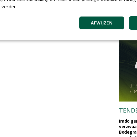
 verder
AFWIJZEN
TEND
Irado g
verzwaa
Bodegrav