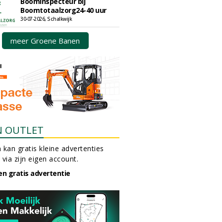
Boominspecteur bij
Boomtotaalzorg24-40 uur
30-07-2026, Schalkwijk
meer Groene Banen
N OUTLET
 kan gratis kleine advertenties
 via zijn eigen account.
en gratis advertentie