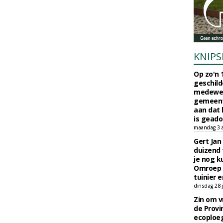
KNIPS
Op zo'n 
geschild
medewerk
gemeent
aan dat
is geado
maandag 3 
Gert Jan
duizend 
je nog k
Omroep 
tuinier e
dinsdag 28 j
Zin om vr
de Provin
ecoploe