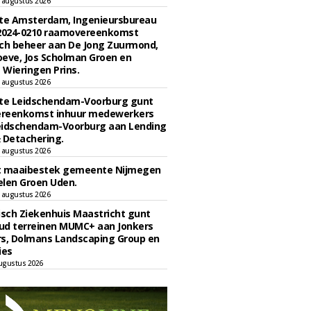
 augustus 2026
e Amsterdam, Ingenieursbureau
 2024-0210 raamovereenkomst
ch beheer aan De Jong Zuurmond,
eve, Jos Scholman Groen en
Wieringen Prins.
 augustus 2026
e Leidschendam-Voorburg gunt
reenkomst inhuur medewerkers
eidschendam-Voorburg aan Lending
 Detachering.
 augustus 2026
t maaibestek gemeente Nijmegen
len Groen Uden.
 augustus 2026
sch Ziekenhuis Maastricht gunt
ud terreinen MUMC+ aan Jonkers
rs, Dolmans Landscaping Group en
ies
ugustus 2026