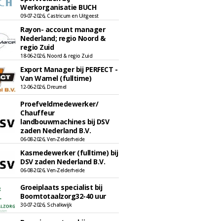
Werkorganisatie BUCH
09-07-2026, Castricum en Uitgeest
Rayon- account manager
Nederland; regio Noord &
regio Zuid
18-06-2026, Noord & regio Zuid
Export Manager bij PERFECT -
Van Wamel (fulltime)
12-06-2026, Dreumel
Proefveldmedewerker/
Chauffeur
landbouwmachines bij DSV
zaden Nederland B.V.
06-08-2026, Ven-Zelderheide
Kasmedewerker (fulltime) bij
DSV zaden Nederland B.V.
06-08-2026, Ven-Zelderheide
Groeiplaats specialist bij
Boomtotaalzorg32-40 uur
30-07-2026, Schalkwijk