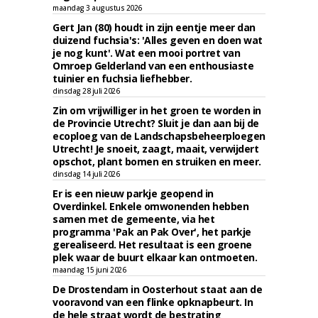
maandag 3 augustus 2026
Gert Jan (80) houdt in zijn eentje meer dan
duizend fuchsia's: 'Alles geven en doen wat
je nog kunt'. Wat een mooi portret van
Omroep Gelderland van een enthousiaste
tuinier en fuchsia liefhebber.
dinsdag 28 juli 2026
Zin om vrijwilliger in het groen te worden in
de Provincie Utrecht? Sluit je dan aan bij de
ecoploeg van de Landschapsbeheerploegen
Utrecht! Je snoeit, zaagt, maait, verwijdert
opschot, plant bomen en struiken en meer.
dinsdag 14 juli 2026
Er is een nieuw parkje geopend in
Overdinkel. Enkele omwonenden hebben
samen met de gemeente, via het
programma 'Pak an Pak Over', het parkje
gerealiseerd. Het resultaat is een groene
plek waar de buurt elkaar kan ontmoeten.
maandag 15 juni 2026
De Drostendam in Oosterhout staat aan de
vooravond van een flinke opknapbeurt. In
de hele straat wordt de bestrating