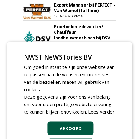
Export Manager bij PERFECT -
Van Wamel (fulltime)
12-06-2026, Dreumel
Proefveldmedewerker/
Chauffeur
landbouwmachines bij DSV
zaden Nederland B.V.
06-08-2026, Ven-Zelderheide
NWST NeWSTories BV
Kasmedewerker (fulltime) bij
DSV zaden Nederland B.V.
Om goed in staat te zijn onze website aan
06-08-2026, Ven-Zelderheide
te passen aan de wensen en interesses
Groeiplaats specialist bij
van de bezoeker, maken wij gebruik van
Boomtotaalzorg32-40 uur
cookies.
30-07-2026, Schalkwijk
Deze gegevens zijn voor ons van belang
Boominspecteur bij
om voor u een prettige website ervaring
Boomtotaalzorg24-40 uur
te kunnen blijven ontwikkelen.
Lees verder
30-07-2026, Schalkwijk
meer Groene Banen
AKKOORD