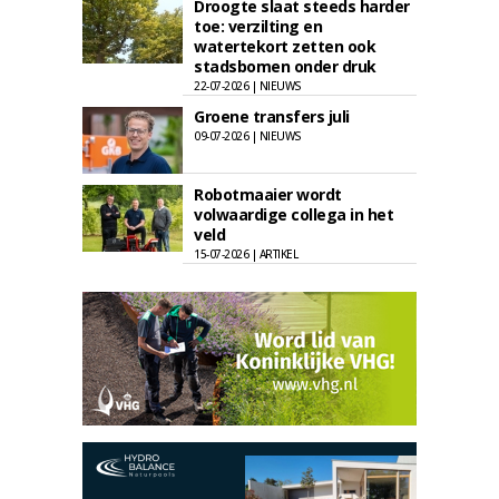
Droogte slaat steeds harder
toe: verzilting en
watertekort zetten ook
stadsbomen onder druk
22-07-2026 | NIEUWS
Groene transfers juli
09-07-2026 | NIEUWS
Robotmaaier wordt
volwaardige collega in het
veld
15-07-2026 | ARTIKEL