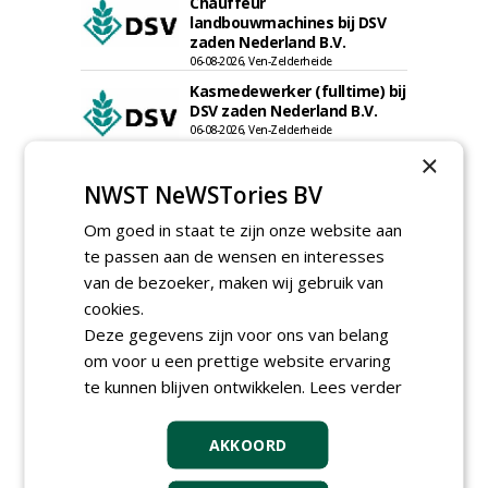
Chauffeur
landbouwmachines bij DSV
zaden Nederland B.V.
06-08-2026, Ven-Zelderheide
Kasmedewerker (fulltime) bij
DSV zaden Nederland B.V.
06-08-2026, Ven-Zelderheide
×
Groeiplaats specialist bij
Boomtotaalzorg32-40 uur
NWST NeWSTories BV
30-07-2026, Schalkwijk
Om goed in staat te zijn onze website aan
Boominspecteur bij
te passen aan de wensen en interesses
Boomtotaalzorg24-40 uur
van de bezoeker, maken wij gebruik van
30-07-2026, Schalkwijk
cookies.
Hoofdgreenkeeper (m/v)
Deze gegevens zijn voor ons van belang
Golfbaan KralingenOosthoek
om voor u een prettige website ervaring
groepRotterdam
30-07-2026
te kunnen blijven ontwikkelen.
Lees verder
meer Groene Banen
AKKOORD