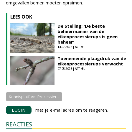
omgevallen bomen moeten opruimen.
LEES OOK
De Stelling: 'De beste
beheermanier van de
eikenprocessierups is geen
beheer'
14-07-2026 | ARTIKEL
Toenemende plaagdruk van de
eikenprocessierups verwacht
07-05-2026 | ARTIKEL
Kennisplatform Processier...
LOGIN
met je e-mailadres om te reageren.
REACTIES