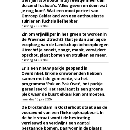
Gert Jan (80) houdt in zijn eentje meer dan
duizend fuchsia's: 'Alles geven en doen wat
je nog kunt'. Wat een mooi portret van
Omroep Gelderland van een enthousiaste
tuinier en fuchsia liefhebber.
dinsdag 28 juli 2026
Zin om vrijwilliger in het groen te worden in
de Provincie Utrecht? Sluit je dan aan bij de
ecoploeg van de Landschapsbeheerploegen
Utrecht! Je snoeit, zaagt, maait, verwijdert
opschot, plant bomen en struiken en meer.
dinsdag 14 juli 2026
Er is een nieuw parkje geopend in
Overdinkel. Enkele omwonenden hebben
samen met de gemeente, via het
programma 'Pak an Pak Over', het parkje
gerealiseerd. Het resultaat is een groene
plek waar de buurt elkaar kan ontmoeten.
maandag 15 juni 2026
De Drostendam in Oosterhout staat aan de
vooravond van een flinke opknapbeurt. In
de hele straat wordt de bestrating
vernieuwd en verdwijnt een aantal
bestaande bomen. Daarvoor in de plaats