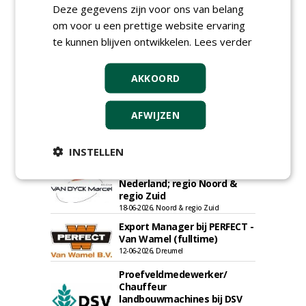
Deze gegevens zijn voor ons van belang
om voor u een prettige website ervaring
te kunnen blijven ontwikkelen.
Lees verder
Allround
magazijnmedewerker
(fulltime) bij DSV zaden
AKKOORD
Nederland B.V.
06-08-2026, Ven Zelderheide
AFWIJZEN
Meewerkend Voorman
Sportvelden bij
Werkorganisatie BUCH
INSTELLEN
09-07-2026, Castricum en Uitgeest
Rayon- account manager
Nederland; regio Noord &
regio Zuid
18-06-2026, Noord & regio Zuid
Export Manager bij PERFECT -
Van Wamel (fulltime)
12-06-2026, Dreumel
Proefveldmedewerker/
Chauffeur
landbouwmachines bij DSV