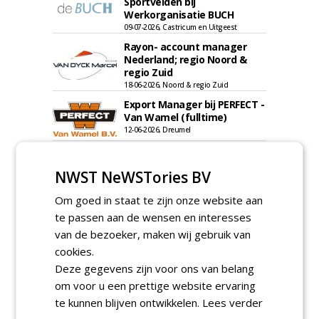
Sportvelden bij
Werkorganisatie BUCH
09-07-2026, Castricum en Uitgeest
Rayon- account manager
Nederland; regio Noord &
regio Zuid
18-06-2026, Noord & regio Zuid
Export Manager bij PERFECT -
Van Wamel (fulltime)
12-06-2026, Dreumel
Proefveldmedewerker/
Chauffeur
NWST NeWSTories BV
landbouwmachines bij DSV
zaden Nederland B.V.
Om goed in staat te zijn onze website aan
06-08-2026, Ven-Zelderheide
te passen aan de wensen en interesses
Kasmedewerker (fulltime) bij
van de bezoeker, maken wij gebruik van
DSV zaden Nederland B.V.
cookies.
06-08-2026, Ven-Zelderheide
Deze gegevens zijn voor ons van belang
Groeiplaats specialist bij
om voor u een prettige website ervaring
Boomtotaalzorg32-40 uur
30-07-2026, Schalkwijk
te kunnen blijven ontwikkelen.
Lees verder