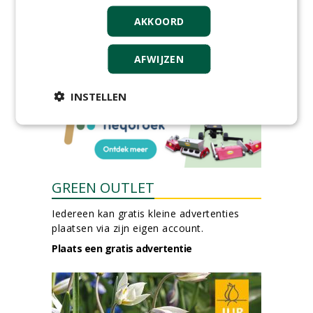
Boominspecteur bij
Boomtotaalzorg24-40 uur
AKKOORD
30-07-2026, Schalkwijk
AFWIJZEN
meer Groene Banen
INSTELLEN
GREEN OUTLET
Iedereen kan gratis kleine advertenties
plaatsen via zijn eigen account.
Plaats een gratis advertentie