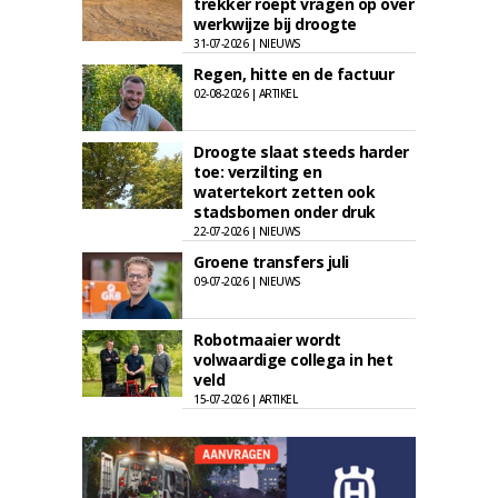
trekker roept vragen op over
werkwijze bij droogte
31-07-2026 | NIEUWS
Regen, hitte en de factuur
02-08-2026 | ARTIKEL
Droogte slaat steeds harder
toe: verzilting en
watertekort zetten ook
stadsbomen onder druk
22-07-2026 | NIEUWS
Groene transfers juli
09-07-2026 | NIEUWS
Robotmaaier wordt
volwaardige collega in het
veld
15-07-2026 | ARTIKEL