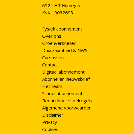
6524 HT Nijmegen
KvK 10032693
Fysiek abonnement
Over ons
Groenversneller
Duurzaamheid & NWST
Cursussen
Contact
Digitaal abonnement
Abonneren nieuwsbrief
Het team
School abonnement
Redactionele spelregels
Algemene voorwaarden
Disclaimer
Privacy
Cookies