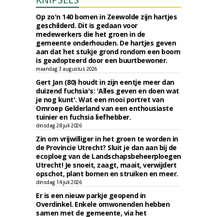
Op zo'n 140 bomen in Zeewolde zijn hartjes
geschilderd. Dit is gedaan voor
medewerkers die het groen in de
gemeente onderhouden. De hartjes geven
aan dat het stukje grond rondom een boom
is geadopteerd door een buurtbewoner.
maandag 3 augustus 2026
Gert Jan (80) houdt in zijn eentje meer dan
duizend fuchsia's: 'Alles geven en doen wat
je nog kunt'. Wat een mooi portret van
Omroep Gelderland van een enthousiaste
tuinier en fuchsia liefhebber.
dinsdag 28 juli 2026
Zin om vrijwilliger in het groen te worden in
de Provincie Utrecht? Sluit je dan aan bij de
ecoploeg van de Landschapsbeheerploegen
Utrecht! Je snoeit, zaagt, maait, verwijdert
opschot, plant bomen en struiken en meer.
dinsdag 14 juli 2026
Er is een nieuw parkje geopend in
Overdinkel. Enkele omwonenden hebben
samen met de gemeente, via het