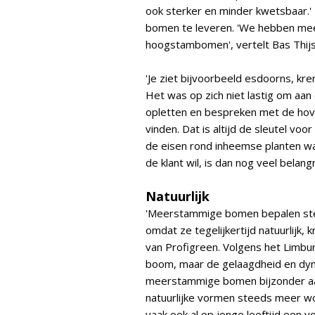
ook sterker en minder kwetsbaar.' 
bomen te leveren. 'We hebben m
hoogstambomen', vertelt Bas Thijs
'Je ziet bijvoorbeeld esdoorns, k
Het was op zich niet lastig om aa
opletten en bespreken met de hove
vinden. Dat is altijd de sleutel v
de eisen rond inheemse planten w
de klant wil, is dan nog veel belangri
Natuurlijk
'Meerstammige bomen bepalen stee
omdat ze tegelijkertijd natuurlijk, 
van Profigreen. Volgens het Limbur
boom, maar de gelaagdheid en dyn
meerstammige bomen bijzonder aa
natuurlijke vormen steeds meer
vaak ook al op jonge leeftijd een vo