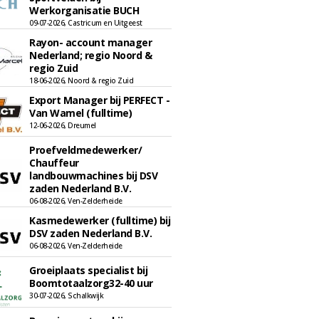
Werkorganisatie BUCH
09-07-2026, Castricum en Uitgeest
Rayon- account manager
Nederland; regio Noord &
regio Zuid
18-06-2026, Noord & regio Zuid
Export Manager bij PERFECT -
Van Wamel (fulltime)
12-06-2026, Dreumel
Proefveldmedewerker/
Chauffeur
landbouwmachines bij DSV
zaden Nederland B.V.
06-08-2026, Ven-Zelderheide
Kasmedewerker (fulltime) bij
DSV zaden Nederland B.V.
06-08-2026, Ven-Zelderheide
Groeiplaats specialist bij
Boomtotaalzorg32-40 uur
30-07-2026, Schalkwijk