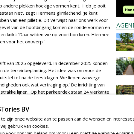
 op andere plekken hoekige vormen kent. 'Heb je ooit
estaan niet', zegt Hermens glimlachend. 'Je kunt
en van een pilletje. Dit verwijst naar ons werk voor
AGEN
e gevel van de hoofdingang komen de ronde vormen en
oven knikt: 'Daar wilden we op voortborduren. Hiermee
en voor het ontwerp.'
lft van 2025 opgeleverd. In december 2025 konden
n de terreinbeplanting. Het idee was om voor de
n uitstel tot na de feestdagen. We liepen vanwege
gheden ook wat vertraging op.' De inrichting van
 strakke lijnen. 'Op het parkeerdek staan 24 vierkante
ezz
. Bij de hoofdingang en op diverse andere plaatsen
.
Tories BV
 te zijn onze website aan te passen aan de wensen en interesse
nden van cortenstaal komen bij dit Udense bedrijf
ij gebruik van cookies.
 doen. We kennen Adezz al lang en hun producten
jn voor ons van belang om voor u een prettige website ervaring 