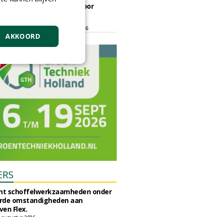
ontmoetingsplek voor
stedelijk groen
dinsdag 15 september 2026
t/m vrijdag 18 september 2026
AKKOORD
ERS
unt schoffelwerkzaamheden onder
rde omstandigheden aan
en Flex.