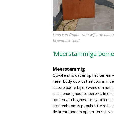
Leon van Duijnhoven wijst de plan
broedplek vond.
'Meerstammige bomen
Meerstammig
Opvallend is dat er op het terre
meer body doordat ze vooral in de 
laatste paste bij de wens om het ja
is al genoeg hoogte bereikt. In e
bomen zijn tegenwoordig ook een tr
krentenboom is populair. Deze bloei
de krentenboom op het terrein va