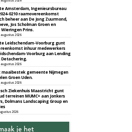
 augustus 2026
e Amsterdam, Ingenieursbureau
 2024-0210 raamovereenkomst
ch beheer aan De Jong Zuurmond,
eve, Jos Scholman Groen en
Wieringen Prins.
 augustus 2026
e Leidschendam-Voorburg gunt
reenkomst inhuur medewerkers
eidschendam-Voorburg aan Lending
 Detachering.
 augustus 2026
t maaibestek gemeente Nijmegen
len Groen Uden.
 augustus 2026
sch Ziekenhuis Maastricht gunt
ud terreinen MUMC+ aan Jonkers
rs, Dolmans Landscaping Group en
ies
ugustus 2026