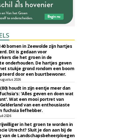
ELS
140 bomen in Zeewolde zijn hartjes
erd. Dit is gedaan voor
ers die het groen in de
e onderhouden. De hartjes geven
 het stukje grond rondom een boom
pteerd door een buurtbewoner.
augustus 2026
 (80) houdt in zijn eentje meer dan
fuchsia's: 'Alles geven en doen wat
unt'. Wat een mooi portret van
Gelderland van een enthousiaste
n fuchsia liefhebber.
uli 2026
ijwilliger in het groen te worden in
cie Utrecht? Sluit je dan aan bij de
g van de Landschapsbeheerploegen