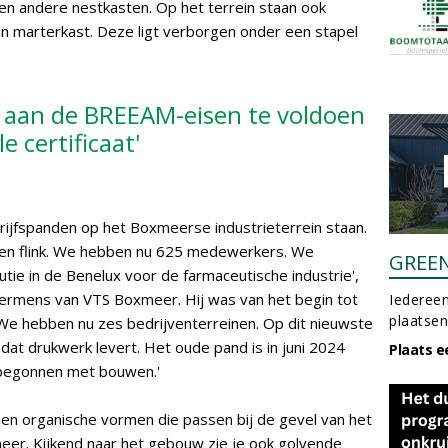
n en andere nestkasten. Op het terrein staan ook
en marterkast. Deze ligt verborgen onder een stapel
 aan de BREEAM-eisen te voldoen
e certificaat'
jfspanden op het Boxmeerse industrieterrein staan.
eien flink. We hebben nu 625 medewerkers. We
GREE
tie in de Benelux voor de farmaceutische industrie',
 Hermens van VTS Boxmeer. Hij was van het begin tot
Iedereen
plaatsen
. 'We hebben nu zes bedrijventerreinen. Op dit nieuwste
 dat drukwerk levert. Het oude pand is in juni 2024
Plaats e
 begonnen met bouwen.'
en organische vormen die passen bij de gevel van het
er. Kijkend naar het gebouw zie je ook golvende