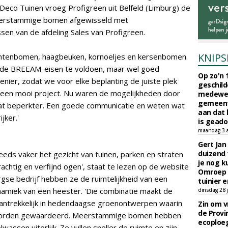
Deco Tuinen vroeg Profigreen uit Belfeld (Limburg) de
eerstammige bomen afgewisseld met
sen van de afdeling Sales van Profigreen.
KNIPS
rentenbomen, haagbeuken, kornoeljes en kersenbomen.
n de BREEAM-eisen te voldoen, maar wel goed
Op zo'n 
nier, zodat we voor elke beplanting de juiste plek
geschild
oor een mooi project. Nu waren de mogelijkheden door
medewerk
gemeent
at beperkter. Een goede communicatie en weten wat
aan dat
jker.'
is geado
maandag 3 
Gert Jan
duizend 
ds vaker het gezicht van tuinen, parken en straten
je nog k
krachtig en verfijnd ogen', staat te lezen op de website
Omroep 
gse bedrijf hebben ze de ruimtelijkheid van een
tuinier e
amiek van een heester. 'Die combinatie maakt de
dinsdag 28 j
ntrekkelijk in hedendaagse groenontwerpen waarin
Zin om vr
de Provin
 worden gewaardeerd. Meerstammige bomen hebben
ecoploe
lwassen uiterlijk. Ze vullen sneller de ruimte en zijn