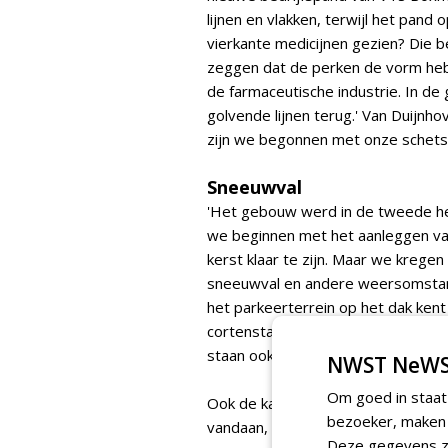
lijnen en vlakken, terwijl het pand
vierkante medicijnen gezien? Die b
zeggen dat de perken de vorm hebb
de farmaceutische industrie. In d
golvende lijnen terug.' Van Duijnh
zijn we begonnen met onze schets
Sneeuwval
'Het gebouw werd in de tweede he
we beginnen met het aanleggen va
kerst klaar te zijn. Maar we krege
sneeuwval en andere weersomstandi
het parkeerterrein op het dak kent
cortenstalen plantenbakken van
Ad
staan ook plantenbakken van Adezz
NWST NeWS
Om goed in staat
Ook de kantopsluitingen en keerwa
bezoeker, maken w
vandaan, waar we graag zaken mee
Deze gegevens zi