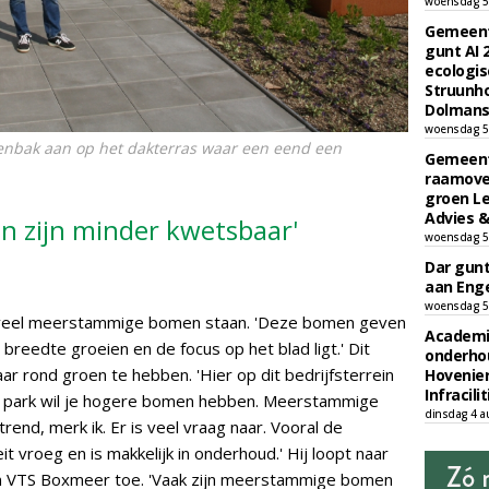
woensdag 5
Gemeent
gunt AI
ecologis
Struunho
Dolmans 
woensdag 5
tenbak aan op het dakterras waar een eend een
Gemeent
raamove
groen L
Advies &
 zijn minder kwetsbaar'
woensdag 5
Dar gun
aan Enge
woensdag 5
in veel meerstammige bomen staan. 'Deze bomen geven
Academi
breedte groeien en de focus op het blad ligt.' Dit
onderho
ar rond groen te hebben. 'Hier op dit bedrijfsterrein
Hovenie
Infracilit
en park wil je hogere bomen hebben. Meerstammige
dinsdag 4 a
end, merk ik. Er is veel vraag naar. Vooral de
t vroeg en is makkelijk in onderhoud.' Hij loopt naar
n VTS Boxmeer toe. 'Vaak zijn meerstammige bomen