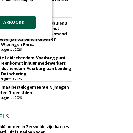
rde omstandigheden aan
en Flex.
 augustus 2026
AKKOORD
e Amsterdam, Ingenieursbureau
 2024-0210 raamovereenkomst
ch beheer aan De Jong Zuurmond,
eve, Jos Scholman Groen en
Wieringen Prins.
 augustus 2026
e Leidschendam-Voorburg gunt
reenkomst inhuur medewerkers
eidschendam-Voorburg aan Lending
 Detachering.
 augustus 2026
t maaibestek gemeente Nijmegen
len Groen Uden.
 augustus 2026
ELS
140 bomen in Zeewolde zijn hartjes
erd. Dit is gedaan voor