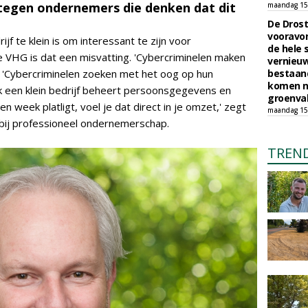
tegen ondernemers die denken dat dit
maandag 15 
De Drost
vooravon
jf te klein is om interessant te zijn voor
de hele 
ke VHG is dat een misvatting. 'Cybercriminelen maken
vernieuw
 'Cybercriminelen zoeken met het oog op hun
bestaand
komen n
k een klein bedrijf beheert persoonsgegevens en
groenva
n week platligt, voel je dat direct in je omzet,' zegt
maandag 15 
t bij professioneel ondernemerschap.
TREN