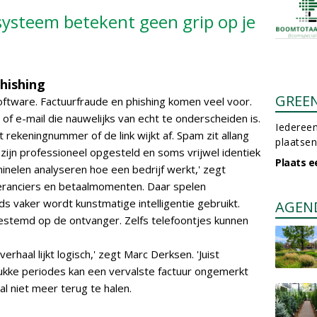
systeem betekent geen grip op je
hishing
GREE
software. Factuurfraude en phishing komen veel voor.
of e-mail die nauwelijks van echt te onderscheiden is.
Iedereen
t rekeningnummer of de link wijkt af. Spam zit allang
plaatsen
 zijn professioneel opgesteld en soms vrijwel identiek
Plaats e
inelen analyseren hoe een bedrijf werkt,' zegt
everanciers en betaalmomenten. Daar spelen
eds vaker wordt kunstmatige intelligentie gebruikt.
AGEN
estemd op de ontvanger. Zelfs telefoontjes kunnen
erhaal lijkt logisch,' zegt Marc Derksen. 'Juist
drukke periodes kan een vervalste factuur ongemerkt
l niet meer terug te halen.