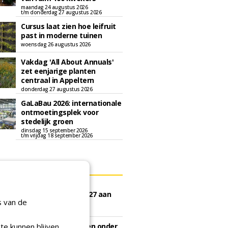
maandag 24 augustus 2026
t/m donderdag 27 augustus 2026
Cursus laat zien hoe leifruit
past in moderne tuinen
woensdag 26 augustus 2026
Vakdag 'All About Annuals'
zet eenjarige planten
centraal in Appeltern
donderdag 27 augustus 2026
GaLaBau 2026: internationale
ontmoetingsplek voor
stedelijk groen
dinsdag 15 september 2026
t/m vrijdag 18 september 2026
ERS
e Hoeksche Waard gunt
tek watergangen 2026-2027 aan
s van de
Groen en Jaro.
gustus 2026
te kunnen blijven
unt schoffelwerkzaamheden onder