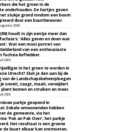
ers die het groen in de
e onderhouden. De hartjes geven
 het stukje grond rondom een boom
pteerd door een buurtbewoner.
augustus 2026
 (80) houdt in zijn eentje meer dan
fuchsia's: 'Alles geven en doen wat
unt'. Wat een mooi portret van
Gelderland van een enthousiaste
n fuchsia liefhebber.
uli 2026
ijwilliger in het groen te worden in
cie Utrecht? Sluit je dan aan bij de
g van de Landschapsbeheerploegen
 Je snoeit, zaagt, maait, verwijdert
 plant bomen en struiken en meer.
uli 2026
n nieuw parkje geopend in
kel. Enkele omwonenden hebben
et de gemeente, via het
a 'Pak an Pak Over', het parkje
eerd. Het resultaat is een groene
r de buurt elkaar kan ontmoeten.