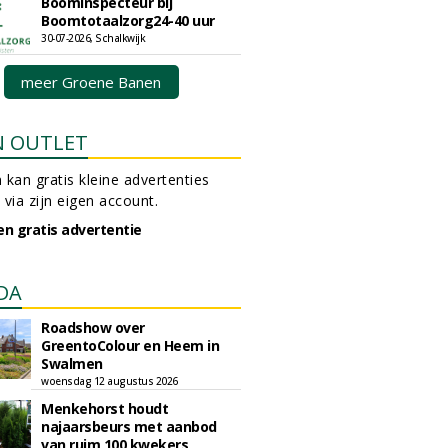
Boominspecteur bij
Boomtotaalzorg24-40 uur
30-07-2026, Schalkwijk
meer Groene Banen
N OUTLET
 kan gratis kleine advertenties
 via zijn eigen account.
en gratis advertentie
DA
Roadshow over
GreentoColour en Heem in
Swalmen
woensdag 12 augustus 2026
Menkehorst houdt
najaarsbeurs met aanbod
van ruim 100 kwekers