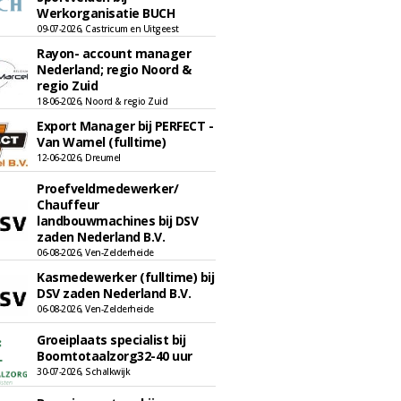
Werkorganisatie BUCH
09-07-2026, Castricum en Uitgeest
Rayon- account manager
Nederland; regio Noord &
regio Zuid
18-06-2026, Noord & regio Zuid
Export Manager bij PERFECT -
Van Wamel (fulltime)
12-06-2026, Dreumel
Proefveldmedewerker/
Chauffeur
landbouwmachines bij DSV
zaden Nederland B.V.
06-08-2026, Ven-Zelderheide
Kasmedewerker (fulltime) bij
DSV zaden Nederland B.V.
06-08-2026, Ven-Zelderheide
Groeiplaats specialist bij
Boomtotaalzorg32-40 uur
30-07-2026, Schalkwijk