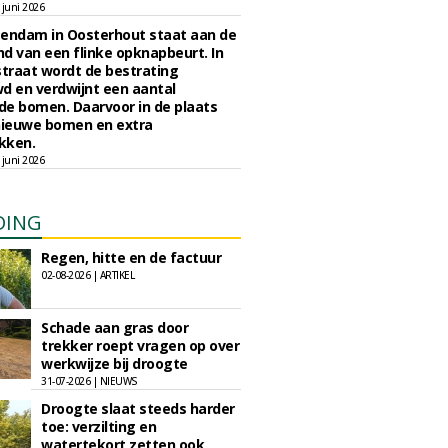
juni 2026
endam in Oosterhout staat aan de
d van een flinke opknapbeurt. In
straat wordt de bestrating
d en verdwijnt een aantal
e bomen. Daarvoor in de plaats
ieuwe bomen en extra
kken.
juni 2026
DING
Regen, hitte en de factuur
02-08-2026 | ARTIKEL
Schade aan gras door
trekker roept vragen op over
werkwijze bij droogte
31-07-2026 | NIEUWS
Droogte slaat steeds harder
toe: verzilting en
watertekort zetten ook