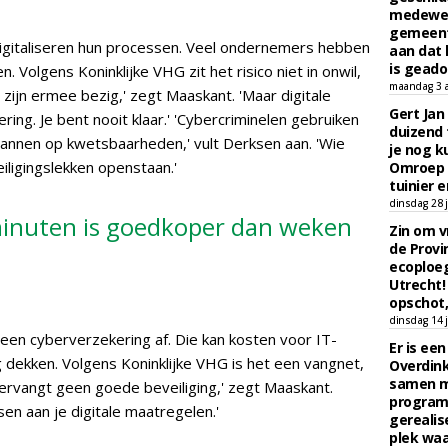
medewerk
gemeent
igitaliseren hun processen. Veel ondernemers hebben
aan dat
is geado
 Volgens Koninklijke VHG zit het risico niet in onwil,
maandag 3 
zijn ermee bezig,' zegt Maaskant. 'Maar digitale
Gert Jan
ring. Je bent nooit klaar.' 'Cybercriminelen gebruiken
duizend 
annen op kwetsbaarheden,' vult Derksen aan. 'Wie
je nog k
iligingslekken openstaan.'
Omroep 
tuinier e
dinsdag 28 j
 minuten is goedkoper dan weken
Zin om vr
de Provin
ecoploe
Utrecht!
opschot,
dinsdag 14 j
en cyberverzekering af. Die kan kosten voor IT-
Er is ee
g dekken. Volgens Koninklijke VHG is het een vangnet,
Overdin
samen m
ervangt geen goede beveiliging,' zegt Maaskant.
programm
en aan je digitale maatregelen.'
gerealis
plek waa