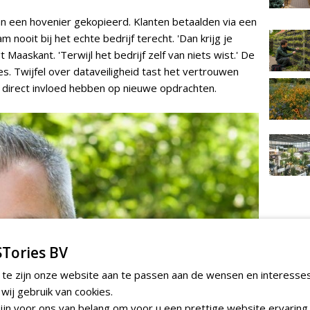
 een hovenier gekopieerd. Klanten betaalden via een
ooit bij het echte bedrijf terecht. 'Dan krijg je
 Maaskant. 'Terwijl het bedrijf zelf van niets wist.' De
ies. Twijfel over dataveiligheid tast het vertrouwen
t direct invloed hebben op nieuwe opdrachten.
TEND
Tories BV
Gemeent
maaibes
 te zijn onze website aan te passen aan de wensen en interesse
Verhart 
vrijdag 7 au
ij gebruik van cookies.
jn voor ons van belang om voor u een prettige website ervaring 
Irado g