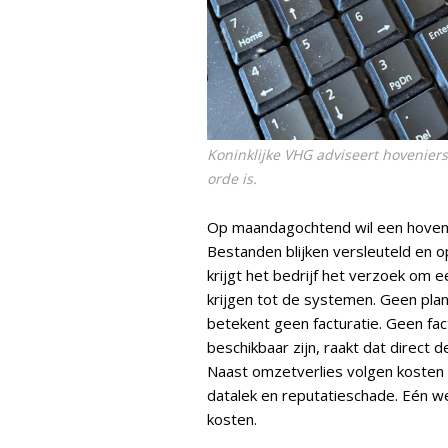
Koninklijke VHG adviseert hoveniers
orde is.
Op maandagochtend wil een hoveni
Bestanden blijken versleuteld en o
krijgt het bedrijf het verzoek om 
krijgen tot de systemen. Geen pla
betekent geen facturatie. Geen fac
beschikbaar zijn, raakt dat direct 
Naast omzetverlies volgen kosten v
datalek en reputatieschade. Eén we
kosten.