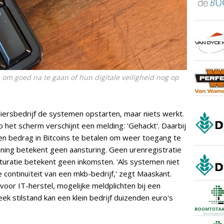
 om goed na te gaan of hun digitale veiligheid nog op
ersbedrijf de systemen opstarten, maar niets werkt.
p het scherm verschijnt een melding: 'Gehackt'. Daarbij
een bedrag in Bitcoins te betalen om weer toegang te
nning betekent geen aansturing. Geen urenregistratie
turatie betekent geen inkomsten. 'Als systemen niet
de continuïteit van een mkb-bedrijf,' zegt Maaskant.
oor IT-herstel, mogelijke meldplichten bij een
ek stilstand kan een klein bedrijf duizenden euro's