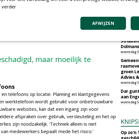
verzwaa
 verder
Bodegrav
woensdag 5
AFWIJZEN
Gemeent
gunt AI
ecologis
Struunho
Dolmans 
woensdag 5
eschadigd, maar moeilijk te
Gemeent
raamove
groen L
Advies &
woensdag 5
foons
Dar gun
en telefoons op locatie. Planning en klantgegevens
aan Enge
een werktelefoon wordt gebruikt voor onbetrouwbare
woensdag 5
wbare websites, kan dat een ingang zijn voor
eldere afspraken over gebruik, versleuteling en het op
KNIPS
lies zijn noodzakelijk. 'Techniek alleen is niet
 van medewerkers bepaalt mede het risico.'
Op zo'n 
geschild