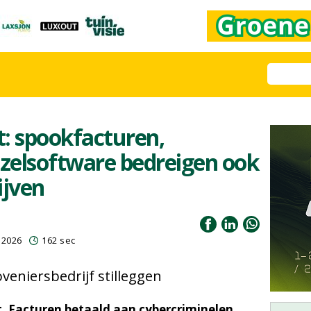
 spookfacturen,
jzelsoftware bedreigen ook
ijven
 2026
162 sec
veniersbedrijf stilleggen
 Facturen betaald aan cybercriminelen.