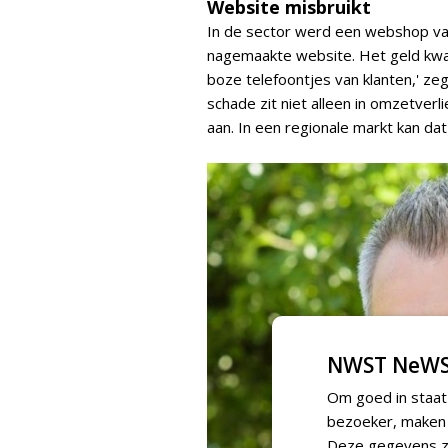
Website misbruikt
In de sector werd een webshop van
nagemaakte website. Het geld kwam n
boze telefoontjes van klanten,' zegt
schade zit niet alleen in omzetverl
aan. In een regionale markt kan da
NWST NeWS
Om goed in staat
bezoeker, maken w
Deze gegevens zi