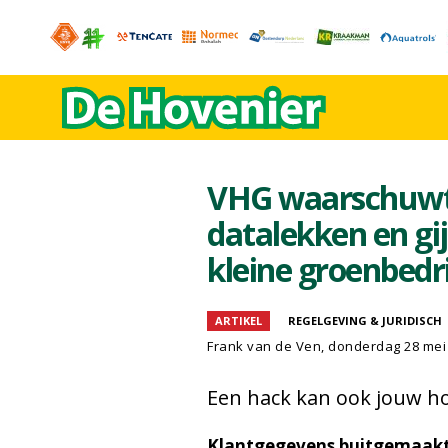
VHG waarschuwt:
datalekken en gi
kleine groenbedr
ARTIKEL
REGELGEVING & JURIDISCH
Frank van de Ven
, donderdag 28 mei
Een hack kan ook jouw ho
Klantgegevens buitgemaakt.