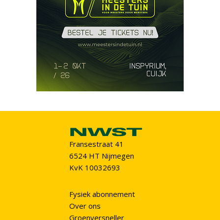
Fransestraat 41
6524 HT Nijmegen
KvK 10032693
Fysiek abonnement
Over ons
Groenversneller