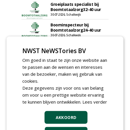
Groeiplaats specialist bij
Boomtotaalzorg32-40 uur
30-07-2026, Schalkwijk
Boominspecteur bij
Boomtotaalzorg24-40 uur
30-07-2026, Schalkwijk
meer Groene Banen
NWST NeWSTories BV
Om goed in staat te zijn onze website aan
te passen aan de wensen en interesses
van de bezoeker, maken wij gebruik van
cookies.
Deze gegevens zijn voor ons van belang
om voor u een prettige website ervaring
GREEN OUTLET
te kunnen blijven ontwikkelen.
Lees verder
Iedereen kan gratis kleine advertenties
plaatsen via zijn eigen account.
AKKOORD
Plaats een gratis advertentie