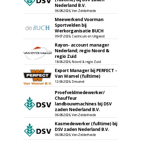
Nederland B.V.
06-08-2026, Ven Zelderheide
Meewerkend Voorman
Sportvelden bij
Werkorganisatie BUCH
09-07-2026, Castricum en Uitgeest
Rayon- account manager
Nederland; regio Noord &
regio Zuid
18-06-2026, Noord & regio Zuid
Export Manager bij PERFECT -
Van Wamel (fulltime)
12-06-2026, Dreumel
Proefveldmedewerker/
Chauffeur
landbouwmachines bij DSV
zaden Nederland B.V.
06-08-2026, Ven-Zelderheide
Kasmedewerker (fulltime) bij
DSV zaden Nederland B.V.
06-08-2026, Ven-Zelderheide