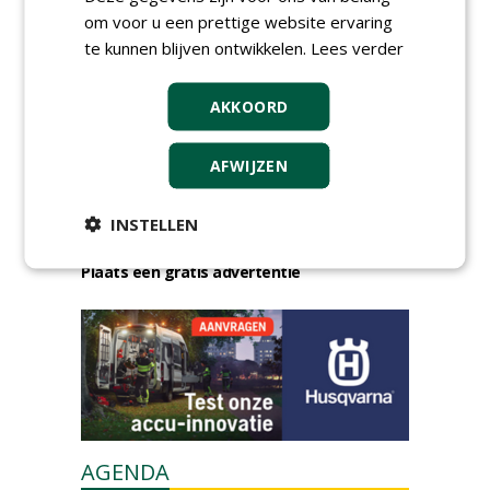
om voor u een prettige website ervaring
te kunnen blijven ontwikkelen.
Lees verder
AKKOORD
AFWIJZEN
GREEN OUTLET
Iedereen kan gratis kleine advertenties
INSTELLEN
plaatsen via zijn eigen account.
Plaats een gratis advertentie
AGENDA