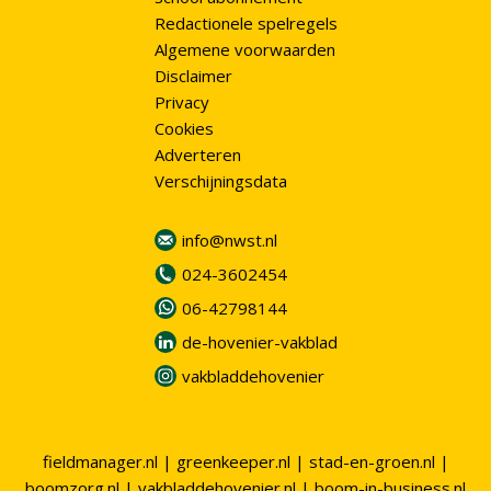
Redactionele spelregels
Algemene voorwaarden
Disclaimer
Privacy
Cookies
Adverteren
Verschijningsdata
info@nwst.nl
024-3602454
06-42798144
de-hovenier-vakblad
vakbladdehovenier
fieldmanager.nl
|
greenkeeper.nl
|
stad-en-groen.nl
|
boomzorg.nl
|
vakbladdehovenier.nl
|
boom-in-business.nl