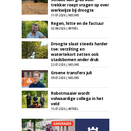
trekker roept vragen op over
werkwijze bij droogte
31-07-2026 | NIEUWS
Regen, hitte en de factuur
02-08-2026 | ARTIKEL
Droogte slaat steeds harder
toe: verzilting en
watertekort zetten ook
stadsbomen onder druk
22-07-2026 | NIEUWS
Groene transfers juli
09-07-2026 | NIEUWS
Robotmaaier wordt
volwaardige collega in het
veld
15-07-2026 | ARTIKEL