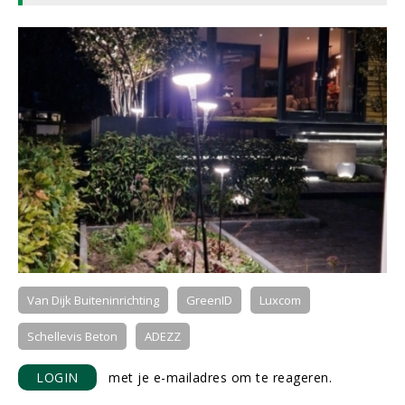
Van Dijk Buiteninrichting
GreenID
Luxcom
Schellevis Beton
ADEZZ
LOGIN
met je e-mailadres om te reageren.