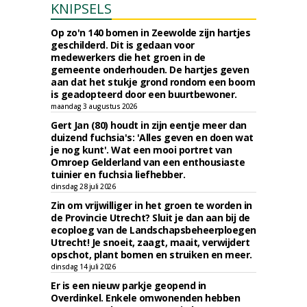
KNIPSELS
Op zo'n 140 bomen in Zeewolde zijn hartjes
geschilderd. Dit is gedaan voor
medewerkers die het groen in de
gemeente onderhouden. De hartjes geven
aan dat het stukje grond rondom een boom
is geadopteerd door een buurtbewoner.
maandag 3 augustus 2026
Gert Jan (80) houdt in zijn eentje meer dan
duizend fuchsia's: 'Alles geven en doen wat
je nog kunt'. Wat een mooi portret van
Omroep Gelderland van een enthousiaste
tuinier en fuchsia liefhebber.
dinsdag 28 juli 2026
Zin om vrijwilliger in het groen te worden in
de Provincie Utrecht? Sluit je dan aan bij de
ecoploeg van de Landschapsbeheerploegen
Utrecht! Je snoeit, zaagt, maait, verwijdert
opschot, plant bomen en struiken en meer.
dinsdag 14 juli 2026
Er is een nieuw parkje geopend in
Overdinkel. Enkele omwonenden hebben