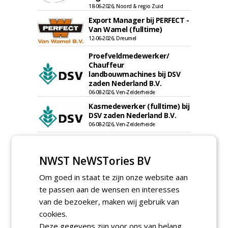
18-06-2026, Noord & regio Zuid
Export Manager bij PERFECT -
Van Wamel (fulltime)
12-06-2026, Dreumel
Proefveldmedewerker/
Chauffeur
landbouwmachines bij DSV
zaden Nederland B.V.
06-08-2026, Ven-Zelderheide
Kasmedewerker (fulltime) bij
DSV zaden Nederland B.V.
06-08-2026, Ven-Zelderheide
Groeiplaats specialist bij
Boomtotaalzorg32-40 uur
NWST NeWSTories BV
30-07-2026, Schalkwijk
Om goed in staat te zijn onze website aan
Boominspecteur bij
Boomtotaalzorg24-40 uur
te passen aan de wensen en interesses
30-07-2026, Schalkwijk
van de bezoeker, maken wij gebruik van
cookies.
meer Groene Banen
Deze gegevens zijn voor ons van belang