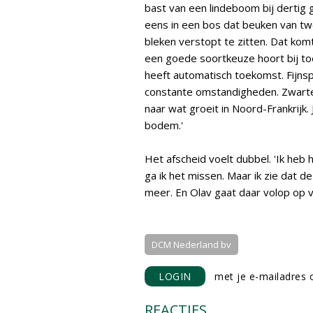
bast van een lindeboom bij dertig gr
eens in een bos dat beuken van t
bleken verstopt te zitten. Dat komt
een goede soortkeuze hoort bij toe
heeft automatisch toekomst. Fijns
constante omstandigheden. Zwarte e
naar wat groeit in Noord-Frankrij
bodem.'
Het afscheid voelt dubbel. 'Ik heb 
ga ik het missen. Maar ik zie dat 
meer. En Olav gaat daar volop op 
DCM Nederland bv
LOGIN
met je e-mailadres o
REACTIES