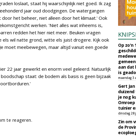
aden loslaat, staat hij waarschijnlijk niet goed. Ik zag
weehonderd jaar oud doodgingen. De watergangen
 door het beheer, niet alleen door het klimaat.' Ook
komstgericht werken. 'Niet alles wat inheems is,
parren redden het hier niet meer. Beuken vragen
KNIPS
ls wil natte grond, witte els juist drogere. Kijk ook
Op zo'n 
k. Je moet meebewegen, maar altijd vanuit een goede
geschild
medewerk
gemeent
aan dat
hier 22 jaar gewerkt en enorm veel geleerd. Natuurlijk
is geado
de boodschap staat: de bodem als basis is geen bijzaak
maandag 3 
voortborduren.'
Gert Jan
duizend 
je nog k
Omroep 
tuinier e
dinsdag 28 j
m te reageren.
Zin om vr
de Provin
ecoploe