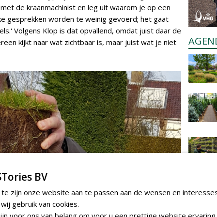
 met de kraanmachinist en leg uit waarom je op een
ke gesprekken worden te weinig gevoerd; het gaat
s.' Volgens Klop is dat opvallend, omdat juist daar de
AGEN
een kijkt naar wat zichtbaar is, maar juist wat je niet
Tories BV
 te zijn onze website aan te passen aan de wensen en interesse
ij gebruik van cookies.
jn voor ons van belang om voor u een prettige website ervaring 