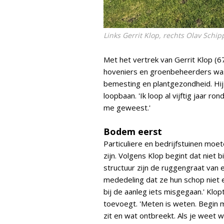
Links Gerrit Klop, rechts Olav Schip
Met het vertrek van Gerrit Klop (6
hoveniers en groenbeheerders was
bemesting en plantgezondheid. Hij
loopbaan. 'Ik loop al vijftig jaar r
me geweest.'
Bodem eerst
Particuliere en bedrijfstuinen mo
zijn. Volgens Klop begint dat niet 
structuur zijn de ruggengraat van
mededeling dat ze hun schop niet e
bij de aanleg iets misgegaan.' Klop
toevoegt. 'Meten is weten. Begin m
zit en wat ontbreekt. Als je weet w