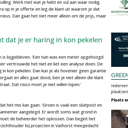
lling. Werk met wat je hebt en vul aan waar nodig.
op in je offerte en leg de klant uit waarom je dat
ieus. Dan gaat het niet meer alleen om de prijs, maar
t dat je er haring in kon pekelen
 is bijgebleven. 'Een tuin was een meter opgehoogd
r vertrouwde het niet en liet een analyse doen. De
g in kon pekelen. Dan kun je als hovenier geen garantie
GREE
gaat en alles gaat dood, ben je niet alleen die klant
raat. Dat risico moet je niet willen lopen.'
Iedereen
plaatsen
Plaats e
dat het mis kan gaan. 'Groen is vaak een sluitpost en
aannemer aangelegd. Er wordt soms wat grond in
, moet de beheerder het oplossen. Dan begint het
ezichthouder bij projecten in Vathorst meegedacht