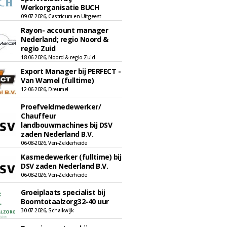
Werkorganisatie BUCH
09-07-2026, Castricum en Uitgeest
Rayon- account manager
Nederland; regio Noord &
regio Zuid
18-06-2026, Noord & regio Zuid
Export Manager bij PERFECT -
Van Wamel (fulltime)
12-06-2026, Dreumel
Proefveldmedewerker/
Chauffeur
landbouwmachines bij DSV
zaden Nederland B.V.
06-08-2026, Ven-Zelderheide
Kasmedewerker (fulltime) bij
DSV zaden Nederland B.V.
06-08-2026, Ven-Zelderheide
Groeiplaats specialist bij
Boomtotaalzorg32-40 uur
30-07-2026, Schalkwijk