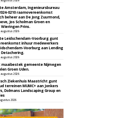
 augustus 2026
e Amsterdam, Ingenieursbureau
 2024-0210 raamovereenkomst
ch beheer aan De Jong Zuurmond,
eve, Jos Scholman Groen en
Wieringen Prins.
 augustus 2026
e Leidschendam-Voorburg gunt
reenkomst inhuur medewerkers
eidschendam-Voorburg aan Lending
 Detachering.
 augustus 2026
t maaibestek gemeente Nijmegen
len Groen Uden.
 augustus 2026
sch Ziekenhuis Maastricht gunt
ud terreinen MUMC+ aan Jonkers
rs, Dolmans Landscaping Group en
ies
ugustus 2026