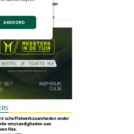
ontmoetingsplek voor
stedelijk groen
dinsdag 15 september 2026
t/m vrijdag 18 september 2026
AKKOORD
ERS
unt schoffelwerkzaamheden onder
rde omstandigheden aan
en Flex.