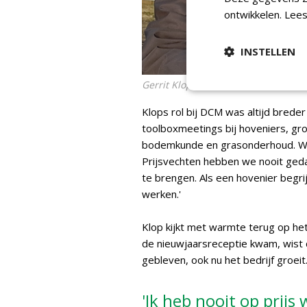
ontwikkelen.
Lees
INSTELLEN
Gerrit Klop met boorkern na steke
Klops rol bij DCM was altijd brede
toolboxmeetings bij hoveniers, g
bodemkunde en grasonderhoud. We p
Prijsvechten hebben we nooit geda
te brengen. Als een hovenier begri
werken.'
Klop kijkt met warmte terug op het
de nieuwjaarsreceptie kwam, wist de
gebleven, ook nu het bedrijf groeit
'Ik heb nooit op prijs