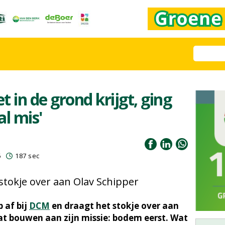
et in de grond krijgt, ging
al mis'
6
187 sec
stokje over aan Olav Schipper
 af bij
DCM
en draagt het stokje over aan
aat bouwen aan zijn missie: bodem eerst. Wat