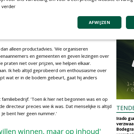
 verder
AFWIJZEN
n van bodemmonster
r dan alleen productadvies. 'We organiseren
roenaannemers en gemeenten en geven lezingen over
raten niet over prijzen, we helpen elkaar.
an. Ik heb altijd geprobeerd om enthousiasme over
jpt wat er in de bodem gebeurt, gaat hij anders
 familiebedrijf. 'Toen ik hier net begonnen was en op
 directeur precies wie ik was. Dat menselijke is altijd
TEND
. Je bent hier geen nummer.'
Irado g
verzwaa
 willen winnen, maar op inhoud'
Bodegrav