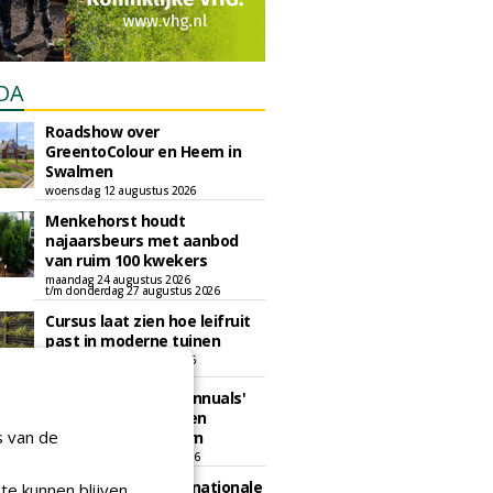
DA
Roadshow over
GreentoColour en Heem in
Swalmen
woensdag 12 augustus 2026
Menkehorst houdt
najaarsbeurs met aanbod
van ruim 100 kwekers
maandag 24 augustus 2026
t/m donderdag 27 augustus 2026
Cursus laat zien hoe leifruit
past in moderne tuinen
woensdag 26 augustus 2026
Vakdag 'All About Annuals'
zet eenjarige planten
s van de
centraal in Appeltern
donderdag 27 augustus 2026
GaLaBau 2026: internationale
te kunnen blijven