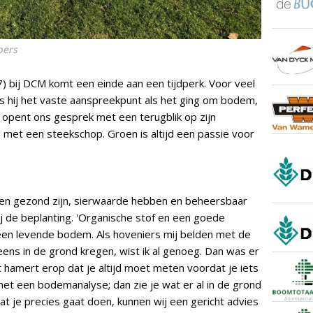
pers
7) bij DCM komt een einde aan een tijdperk. Voor veel
 hij het vaste aanspreekpunt als het ging om bodem,
 opent ons gesprek met een terugblik op zijn
ond met een steekschop. Groen is altijd een passie voor
eten gezond zijn, sierwaarde hebben en beheersbaar
bij de beplanting. 'Organische stof en een goede
 een levende bodem. Als hoveniers mij belden met de
ens in de grond kregen, wist ik al genoeg. Dan was er
t hamert erop dat je altijd moet meten voordat je iets
et een bodemanalyse; dan zie je wat er al in de grond
at je precies gaat doen, kunnen wij een gericht advies