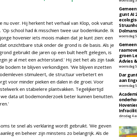
woensdag 5
Gemeent
gunt AI
ecologis
 nu over. Hij herkent het verhaal van Klop, ook vanuit
Struunho
r. 'Op school had ik misschien twee uur bodemkunde. Ik
Dolmans 
woensdag 5
s jonge hovenier iets moois maken dat je kunt zien: een
Gemeent
 dat onzichtbare stuk onder de grond is de basis. Als je
raamove
grond gebruikt die jaren op een bult heeft gelegen, is
groen L
n je al met een achterstand.' Hij ziet het als zijn taak
Advies &
bodem te blijven verkondigen. 'We blijven inzetten
woensdag 5
odemleven stimuleert, de structuur verbetert en
Dar gun
aan Enge
zorgt voor minder pieken en dalen in de groei. Voor
woensdag 5
telwerk en stabielere plantvakken. Tegelijkertijd
Academi
hoe we data uit bodemonderzoek beter kunnen benutten.
onderho
ren.'
Hovenie
Infracilit
dinsdag 4 a
soms te snel als verklaring wordt gebruikt. 'We geven
aanleg en beheer zijn minstens zo belangrijk. Als de