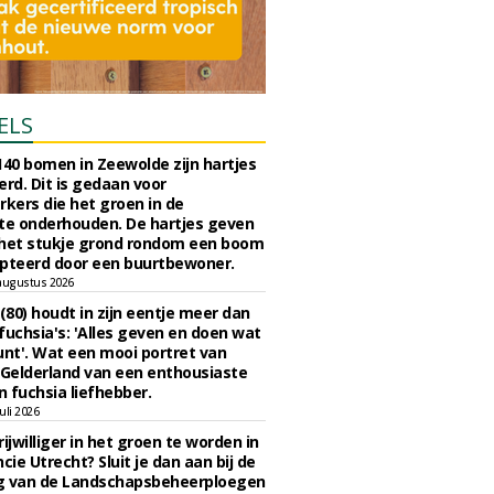
ELS
140 bomen in Zeewolde zijn hartjes
erd. Dit is gedaan voor
ers die het groen in de
e onderhouden. De hartjes geven
 het stukje grond rondom een boom
pteerd door een buurtbewoner.
augustus 2026
 (80) houdt in zijn eentje meer dan
fuchsia's: 'Alles geven en doen wat
unt'. Wat een mooi portret van
Gelderland van een enthousiaste
n fuchsia liefhebber.
uli 2026
ijwilliger in het groen te worden in
cie Utrecht? Sluit je dan aan bij de
g van de Landschapsbeheerploegen