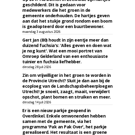
geschilderd. Dit is gedaan voor
medewerkers die het groen in de
gemeente onderhouden. De hartjes geven
aan dat het stukje grond rondom een boom
is geadopteerd door een buurtbewoner.
maandag 3 augustus 2026
Gert Jan (80) houdt in zijn eentje meer dan
duizend fuchsia's: 'Alles geven en doen wat
je nog kunt'. Wat een mooi portret van
Omroep Gelderland van een enthousiaste
tuinier en fuchsia liefhebber.
dinsdag 28 juli 2026
Zin om vrijwilliger in het groen te worden in
de Provincie Utrecht? Sluit je dan aan bij de
ecoploeg van de Landschapsbeheerploegen
Utrecht! Je snoeit, zaagt, maait, verwijdert
opschot, plant bomen en struiken en meer.
dinsdag 14 juli 2026
Er is een nieuw parkje geopend in
Overdinkel. Enkele omwonenden hebben
samen met de gemeente, via het
programma 'Pak an Pak Over', het parkje
gerealiseerd. Het resultaat is een groene