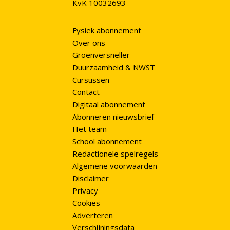
KvK 10032693
Fysiek abonnement
Over ons
Groenversneller
Duurzaamheid & NWST
Cursussen
Contact
Digitaal abonnement
Abonneren nieuwsbrief
Het team
School abonnement
Redactionele spelregels
Algemene voorwaarden
Disclaimer
Privacy
Cookies
Adverteren
Verschijningsdata