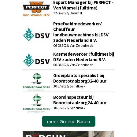
Export Manager bij PERFECT -
Van Wamel (fulltime)
12-06-2026, Dreumel
Proefveldmedewerker/
Chauffeur
landbouwmachines bij DSV
zaden Nederland B.V.
06-08-2026, Ven-Zelderheide
Kasmedewerker (fulltime) bij
DSV zaden Nederland B.V.
06-08-2026, Ven-Zelderheide
Groeiplaats specialist bij
Boomtotaalzorg32-40 uur
30-07-2026, Schalkwijk
Boominspecteur bij
Boomtotaalzorg24-40 uur
30-07-2026, Schalkwijk
meer Groene Banen