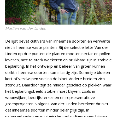
Marlien van der Linden
De lijst bevat cultivars van inheemse soorten en verwante
niet-inheemse vaste planten. Bij de selectie lette Van der
Linden op drie punten: de planten moeten nectar en pollen
leveren, niet te sterk woekeren en bruikbaar zijn in stabiele
beplanting. In het ontwerp en beheer van groen kunnen
strikt inheemse soorten soms lastig zijn. Sommige bloeien
kort of verdwijnen snel na de bloei. Andere breiden zich
sterk uit. Daardoor zijn ze minder geschikt op plekken waar
het beplantingsbeeld stabiel moet blijven, zoals in
woonwijken, bedrijfsterreinen en representatieve
groenprojecten. Volgens Van der Linden betekent dit niet
dat inheemse soorten minder belangrijk zijn. In
natuurgebieden en ecologische verbindingszones blijven