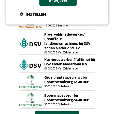
Nederland; regio Noord &
AFWIJZEN
regio Zuid
18-06-2026, Noord & regio Zuid
INSTELLEN
Export Manager bij PERFECT -
Van Wamel (fulltime)
12-06-2026, Dreumel
Proefveldmedewerker/
Chauffeur
landbouwmachines bij DSV
zaden Nederland B.V.
06-08-2026, Ven-Zelderheide
Kasmedewerker (fulltime) bij
DSV zaden Nederland B.V.
06-08-2026, Ven-Zelderheide
Groeiplaats specialist bij
Boomtotaalzorg32-40 uur
30-07-2026, Schalkwijk
Boominspecteur bij
Boomtotaalzorg24-40 uur
30-07-2026, Schalkwijk