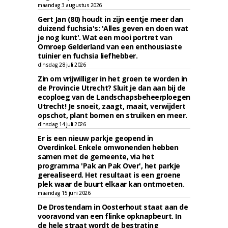
maandag 3 augustus 2026
Gert Jan (80) houdt in zijn eentje meer dan
duizend fuchsia's: 'Alles geven en doen wat
je nog kunt'. Wat een mooi portret van
Omroep Gelderland van een enthousiaste
tuinier en fuchsia liefhebber.
dinsdag 28 juli 2026
Zin om vrijwilliger in het groen te worden in
de Provincie Utrecht? Sluit je dan aan bij de
ecoploeg van de Landschapsbeheerploegen
Utrecht! Je snoeit, zaagt, maait, verwijdert
opschot, plant bomen en struiken en meer.
dinsdag 14 juli 2026
Er is een nieuw parkje geopend in
Overdinkel. Enkele omwonenden hebben
samen met de gemeente, via het
programma 'Pak an Pak Over', het parkje
gerealiseerd. Het resultaat is een groene
plek waar de buurt elkaar kan ontmoeten.
maandag 15 juni 2026
De Drostendam in Oosterhout staat aan de
vooravond van een flinke opknapbeurt. In
de hele straat wordt de bestrating