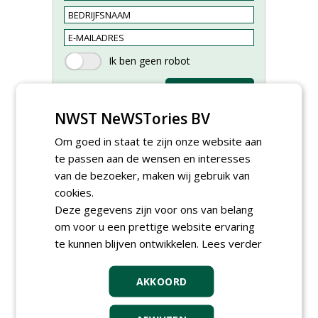
NWST NeWSTories BV
Om goed in staat te zijn onze website aan
te passen aan de wensen en interesses
van de bezoeker, maken wij gebruik van
Allround
magazijnmedewerker
cookies.
(fulltime) bij DSV zaden
Deze gegevens zijn voor ons van belang
Nederland B.V.
om voor u een prettige website ervaring
06-08-2026, Ven Zelderheide
te kunnen blijven ontwikkelen.
Lees verder
Meewerkend Voorman
Sportvelden bij
Werkorganisatie BUCH
AKKOORD
09-07-2026, Castricum en Uitgeest
Rayon- account manager