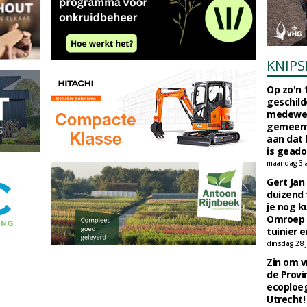
KNIPS
Op zo'n 
geschild
medewerk
gemeent
aan dat
is geado
maandag 3 
Gert Jan
duizend 
je nog k
Omroep 
tuinier e
dinsdag 28 j
Zin om vr
de Provin
ecoploe
Utrecht!