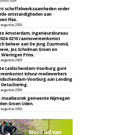
gustus 2026
unt schoffelwerkzaamheden onder
rde omstandigheden aan
en Flex.
 augustus 2026
e Amsterdam, Ingenieursbureau
 2024-0210 raamovereenkomst
ch beheer aan De Jong Zuurmond,
eve, Jos Scholman Groen en
Wieringen Prins.
 augustus 2026
e Leidschendam-Voorburg gunt
reenkomst inhuur medewerkers
eidschendam-Voorburg aan Lending
 Detachering.
 augustus 2026
t maaibestek gemeente Nijmegen
len Groen Uden.
 augustus 2026