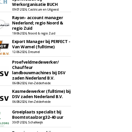
Werkorganisatie BUCH
09-07-2026, Castricum en Uitgeest
Rayon- account manager
Nederland; regio Noord &
regio Zuid
18-06-2026, Noord & regio Zuid
Export Manager bij PERFECT -
Van Wamel (fulltime)
12-06-2026, Dreumel
Proefveldmedewerker/
Chauffeur
landbouwmachines bij DSV
zaden Nederland B.V.
06-08-2026, Ven-Zelderheide
Kasmedewerker (fulltime) bij
DSV zaden Nederland B.V.
06-08-2026, Ven-Zelderheide
Groeiplaats specialist bij
Boomtotaalzorg32-40 uur
30-07-2026, Schalkwijk