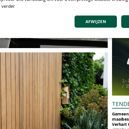
 verder
AFWIJZEN
TEND
Gemeent
maaibes
Verhart 