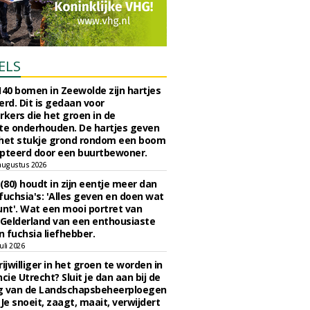
ELS
140 bomen in Zeewolde zijn hartjes
erd. Dit is gedaan voor
ers die het groen in de
e onderhouden. De hartjes geven
 het stukje grond rondom een boom
pteerd door een buurtbewoner.
augustus 2026
 (80) houdt in zijn eentje meer dan
fuchsia's: 'Alles geven en doen wat
unt'. Wat een mooi portret van
Gelderland van een enthousiaste
n fuchsia liefhebber.
uli 2026
ijwilliger in het groen te worden in
cie Utrecht? Sluit je dan aan bij de
g van de Landschapsbeheerploegen
 Je snoeit, zaagt, maait, verwijdert