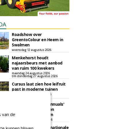
DA
Roadshow over
GreentoColour en Heem in
Swalmen
woensdag 12 augustus 2026
Menkehorst houdt
najaarsbeurs met aanbod
van ruim 100 kwekers
maandag 24 augustus 2026
t/m donderdag 27 augustus 2026
Cursus laat zien hoe leifruit
past in moderne tuinen
woensdag 26 augustus 2026
Vakdag 'All About Annuals'
zet eenjarige planten
s van de
centraal in Appeltern
donderdag 27 augustus 2026
GaLaBau 2026: internationale
te kunnen blijven