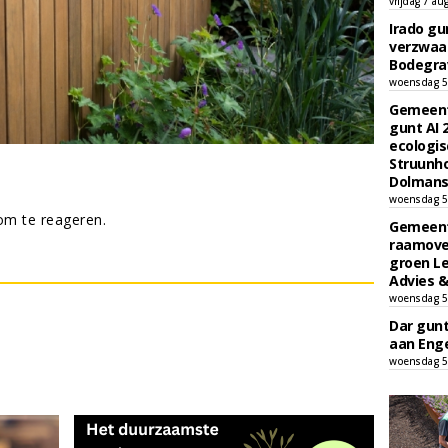
vrijdag 7 au
Irado g
verzwaa
Bodegrav
woensdag 5
Gemeent
gunt AI
ecologis
Struunho
Dolmans 
woensdag 5
m te reageren.
Gemeent
raamove
groen L
Advies &
woensdag 5
Dar gun
aan Enge
woensdag 5