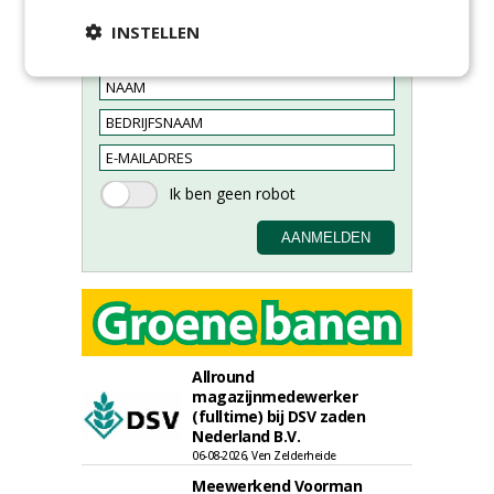
Meld je aan voor onze digitale
INSTELLEN
nieuwsbrief.
Allround
magazijnmedewerker
(fulltime) bij DSV zaden
Nederland B.V.
06-08-2026, Ven Zelderheide
Meewerkend Voorman