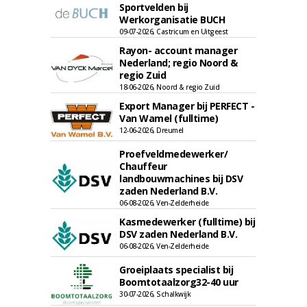
Sportvelden bij
Werkorganisatie BUCH
09-07-2026, Castricum en Uitgeest
Rayon- account manager
Nederland; regio Noord &
regio Zuid
18-06-2026, Noord & regio Zuid
Export Manager bij PERFECT -
Van Wamel (fulltime)
12-06-2026, Dreumel
Proefveldmedewerker/
Chauffeur
landbouwmachines bij DSV
zaden Nederland B.V.
06-08-2026, Ven-Zelderheide
Kasmedewerker (fulltime) bij
DSV zaden Nederland B.V.
06-08-2026, Ven-Zelderheide
Groeiplaats specialist bij
Boomtotaalzorg32-40 uur
30-07-2026, Schalkwijk