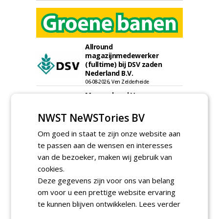
Allround
magazijnmedewerker
(fulltime) bij DSV zaden
Nederland B.V.
06-08-2026, Ven Zelderheide
Meewerkend Voorman
Sportvelden bij
Werkorganisatie BUCH
NWST NeWSTories BV
09-07-2026, Castricum en Uitgeest
Om goed in staat te zijn onze website aan
Rayon- account manager
Nederland; regio Noord &
te passen aan de wensen en interesses
regio Zuid
van de bezoeker, maken wij gebruik van
18-06-2026, Noord & regio Zuid
cookies.
Export Manager bij PERFECT -
Deze gegevens zijn voor ons van belang
Van Wamel (fulltime)
om voor u een prettige website ervaring
12-06-2026, Dreumel
te kunnen blijven ontwikkelen.
Lees verder
Proefveldmedewerker/
Chauffeur