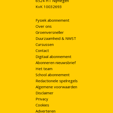
6524 HT Nijmegen
KvK 10032693
Fysiek abonnement
Over ons
Groenversneller
Duurzaamheid & NWST
Cursussen
Contact
Digitaal abonnement
Abonneren nieuwsbrief
Het team
School abonnement
Redactionele spelregels
Algemene voorwaarden
Disclaimer
Privacy
Cookies
Adverteren