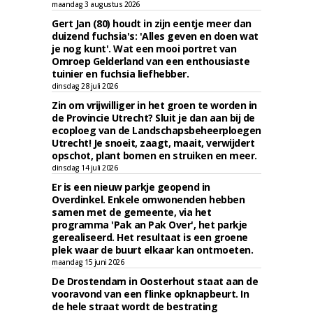
maandag 3 augustus 2026
Gert Jan (80) houdt in zijn eentje meer dan
duizend fuchsia's: 'Alles geven en doen wat
je nog kunt'. Wat een mooi portret van
Omroep Gelderland van een enthousiaste
tuinier en fuchsia liefhebber.
dinsdag 28 juli 2026
Zin om vrijwilliger in het groen te worden in
de Provincie Utrecht? Sluit je dan aan bij de
ecoploeg van de Landschapsbeheerploegen
Utrecht! Je snoeit, zaagt, maait, verwijdert
opschot, plant bomen en struiken en meer.
dinsdag 14 juli 2026
Er is een nieuw parkje geopend in
Overdinkel. Enkele omwonenden hebben
samen met de gemeente, via het
programma 'Pak an Pak Over', het parkje
gerealiseerd. Het resultaat is een groene
plek waar de buurt elkaar kan ontmoeten.
maandag 15 juni 2026
De Drostendam in Oosterhout staat aan de
vooravond van een flinke opknapbeurt. In
de hele straat wordt de bestrating