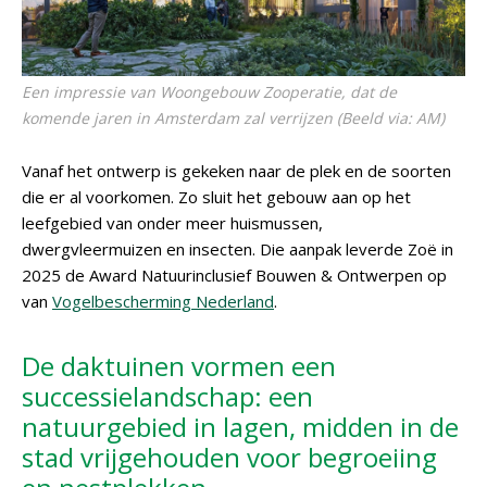
Een impressie van Woongebouw Zooperatie, dat de
komende jaren in Amsterdam zal verrijzen (Beeld via: AM)
Vanaf het ontwerp is gekeken naar de plek en de soorten
die er al voorkomen. Zo sluit het gebouw aan op het
leefgebied van onder meer huismussen,
dwergvleermuizen en insecten. Die aanpak leverde Zoë in
2025 de Award Natuurinclusief Bouwen & Ontwerpen op
van
Vogelbescherming Nederland
.
De daktuinen vormen een
successielandschap: een
natuurgebied in lagen, midden in de
stad vrijgehouden voor begroeiing