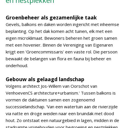
en nestplekken
Groenbeheer als gezamenlijke taak
Gevels, balkons en daken worden ingericht met inheemse
beplanting. Op het dak komen acht tuinen, elk met een
eigen microklimaat. Bewoners beheren het groen samen
met een hovenier. Binnen de Vereniging van Eigenaren
krijgt een 'Groencommissaris' een vaste rol. Die persoon
bewaakt de belangen van flora en fauna bij beheer en
onderhoud.
Gebouw als gelaagd landschap
Volgens architect Jos-Willem van Oorschot van
VenhoevenCS architecture+urbanism.' Tussen balkons is
vormen de daktuinen samen een zogenoemd
successielandschap. 'Van een watertuin aan de rivierzijde
via natte en droge weiden naar een bruindak met dood
hout. Zo ontstaat een natuurgebied in lagen, midden in de
stadruimte vrijgehouden voor begroeiing en nestplekken.