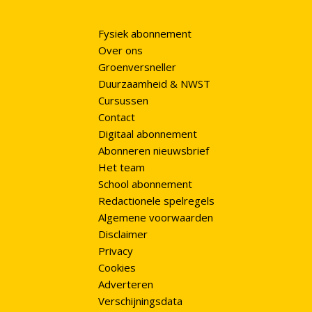
Fysiek abonnement
Over ons
Groenversneller
Duurzaamheid & NWST
Cursussen
Contact
Digitaal abonnement
Abonneren nieuwsbrief
Het team
School abonnement
Redactionele spelregels
Algemene voorwaarden
Disclaimer
Privacy
Cookies
Adverteren
Verschijningsdata