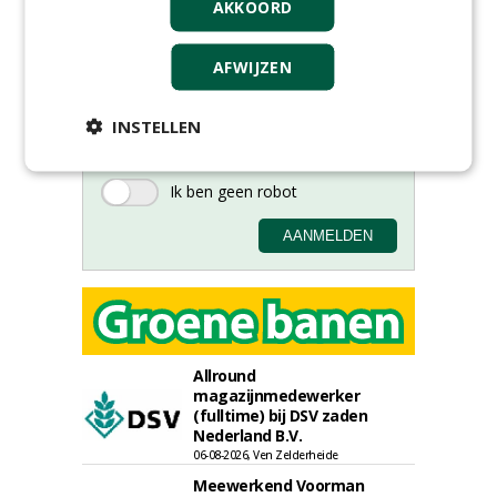
AKKOORD
Meld je aan voor onze digitale
nieuwsbrief.
AFWIJZEN
INSTELLEN
Allround
magazijnmedewerker
(fulltime) bij DSV zaden
Nederland B.V.
06-08-2026, Ven Zelderheide
Meewerkend Voorman