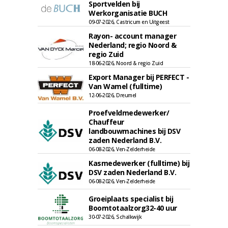
Sportvelden bij
Werkorganisatie BUCH
09-07-2026, Castricum en Uitgeest
Rayon- account manager
Nederland; regio Noord &
regio Zuid
18-06-2026, Noord & regio Zuid
Export Manager bij PERFECT -
Van Wamel (fulltime)
12-06-2026, Dreumel
Proefveldmedewerker/
Chauffeur
landbouwmachines bij DSV
zaden Nederland B.V.
06-08-2026, Ven-Zelderheide
Kasmedewerker (fulltime) bij
DSV zaden Nederland B.V.
06-08-2026, Ven-Zelderheide
Groeiplaats specialist bij
Boomtotaalzorg32-40 uur
30-07-2026, Schalkwijk