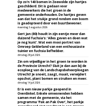
Op zo'n 140 bomen in Zeewolde zijn hartjes
geschilderd. Dit is gedaan voor
medewerkers die het groen in de
gemeente onderhouden. De hartjes geven
aan dat het stukje grond rondom een boom
is geadopteerd door een buurtbewoner.
maandag 3 augustus 2026
Gert Jan (80) houdt in zijn eentje meer dan
duizend fuchsia's: 'Alles geven en doen wat
je nog kunt'. Wat een mooi portret van
Omroep Gelderland van een enthousiaste
tuinier en fuchsia liefhebber.
dinsdag 28 juli 2026
Zin om vrijwilliger in het groen te worden in
de Provincie Utrecht? Sluit je dan aan bij de
ecoploeg van de Landschapsbeheerploegen
Utrecht! Je snoeit, zaagt, maait, verwijdert
opschot, plant bomen en struiken en meer.
dinsdag 14 juli 2026
Er is een nieuw parkje geopend in
Overdinkel. Enkele omwonenden hebben
samen met de gemeente, via het
programma 'Pak an Pak Over', het parkje