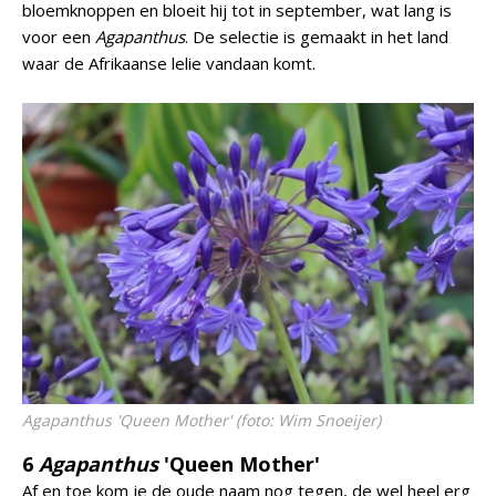
bloemknoppen en bloeit hij tot in september, wat lang is
voor een
Agapanthus
. De selectie is gemaakt in het land
waar de Afrikaanse lelie vandaan komt.
Agapanthus
'Queen Mother' (foto: Wim Snoeijer)
6
Agapanthus
'Queen Mother'
Af en toe kom je de oude naam nog tegen, de wel heel erg