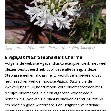
Agapanthus
'Stéphanie's Charme' (foto: Wim Snoeijer)
8
Agapanthus
'Stéphanie's Charme'
Volgens de website Agapanthuskwekerij.be, die ik met veel
plezier bestudeerd heb voor deze aflevering, is deze
Stéphanie één en al charme. Er wordt zelfs beweerd dat
het misschien wel de mooiste
Agapanthus
is die de
kwekerij bezit. Hij heeft mooie volle bloemschermen met
sierlijke bloemetjes, die een afgerond kroonblaadje
hebben in zuiver wit. De plant is bladverliezend, 60 tot 80
cm hoog en goed winterhard. Een Belgische veredelaar
heeft deze plant gevonden en vernoemd naar zijn stagiaire