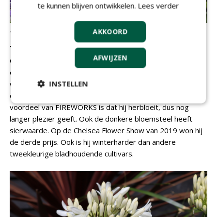
te kunnen blijven ontwikkelen.
Lees verder
Agapanthus
'MDB001' PBR FIREWORKS (foto: Wim Snoeijer)
AKKOORD
7
Agapanthus
'MDB001' PBR FIREWORKS
AFWIJZEN
Qua uitstraling lijken FIREWORKS en 'Twister' erg op
elkaar. De bloem verloopt van donkerblauw bij de kelk naar
INSTELLEN
wit langs de rand. Het verschil zit hem in het blad. De
eerste is bladhoudend, de tweede is bladverliezend. Een
voordeel van FIREWORKS is dat hij herbloeit, dus nog
langer plezier geeft. Ook de donkere bloemsteel heeft
sierwaarde. Op de Chelsea Flower Show van 2019 won hij
de derde prijs. Ook is hij winterharder dan andere
tweekleurige bladhoudende cultivars.