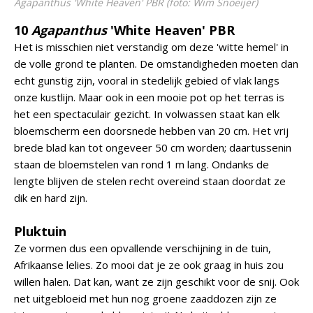
Agapanthus
'White Heaven' PBR (foto: Wim Snoeijer)
10
Agapanthus
'White Heaven' PBR
Het is misschien niet verstandig om deze 'witte hemel' in
de volle grond te planten. De omstandigheden moeten dan
echt gunstig zijn, vooral in stedelijk gebied of vlak langs
onze kustlijn. Maar ook in een mooie pot op het terras is
het een spectaculair gezicht. In volwassen staat kan elk
bloemscherm een doorsnede hebben van 20 cm. Het vrij
brede blad kan tot ongeveer 50 cm worden; daartussenin
staan de bloemstelen van rond 1 m lang. Ondanks de
lengte blijven de stelen recht overeind staan doordat ze
dik en hard zijn.
Pluktuin
Ze vormen dus een opvallende verschijning in de tuin,
Afrikaanse lelies. Zo mooi dat je ze ook graag in huis zou
willen halen. Dat kan, want ze zijn geschikt voor de snij. Ook
net uitgebloeid met hun nog groene zaaddozen zijn ze