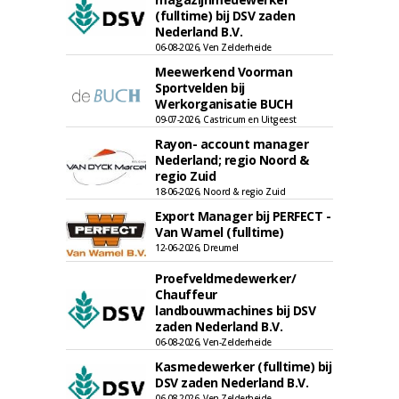
(fulltime) bij DSV zaden
Nederland B.V.
06-08-2026, Ven Zelderheide
Meewerkend Voorman
Sportvelden bij
Werkorganisatie BUCH
09-07-2026, Castricum en Uitgeest
Rayon- account manager
Nederland; regio Noord &
regio Zuid
18-06-2026, Noord & regio Zuid
Export Manager bij PERFECT -
Van Wamel (fulltime)
12-06-2026, Dreumel
Proefveldmedewerker/
Chauffeur
landbouwmachines bij DSV
zaden Nederland B.V.
06-08-2026, Ven-Zelderheide
Kasmedewerker (fulltime) bij
DSV zaden Nederland B.V.
06-08-2026, Ven-Zelderheide