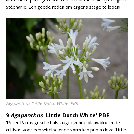
Stéphanie. Een goede reden om ergens stage te lopen!
Agapanthus
'Little Dutch White' PBR
9
Agapanthus
'Little Dutch White' PBR
'Peter Pan' is geschikt als laagblijvende blauwbloeiende
cultivar; voor een witbloeiende vorm kan prima deze 'Little