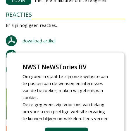
LOGIN
met je e-mailadres om te reageren.
REACTIES
Er zijn nog geen reacties.
download artikel
bestel tijdschrift
NWST NeWSTories BV
tip de redactie
Om goed in staat te zijn onze website aan
te passen aan de wensen en interesses
van de bezoeker, maken wij gebruik van
cookies.
Deze gegevens zijn voor ons van belang
om voor u een prettige website ervaring
te kunnen blijven ontwikkelen.
Lees verder