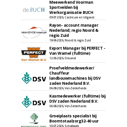
Meewerkend Voorman
Sportvelden bij
Werkorganisatie BUCH
09-07-2026, Castricum en Uitgeest
Rayon- account manager
Nederland; regio Noord &
regio Zuid
18-06-2026, Noord & regio Zuid
Export Manager bij PERFECT -
Van Wamel (fulltime)
12-06-2026, Dreumel
Proefveldmedewerker/
Chauffeur
landbouwmachines bij DSV
zaden Nederland B.V.
06-08-2026, Ven-Zelderheide
Kasmedewerker (fulltime) bij
DSV zaden Nederland B.V.
06-08-2026, Ven-Zelderheide
Groeiplaats specialist bij
Boomtotaalzorg32-40 uur
30-07-2026, Schalkwijk