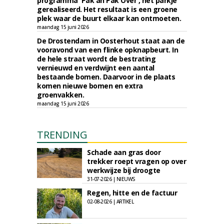
programma 'Pak an Pak Over', het parkje
gerealiseerd. Het resultaat is een groene
plek waar de buurt elkaar kan ontmoeten.
maandag 15 juni 2026
De Drostendam in Oosterhout staat aan de
vooravond van een flinke opknapbeurt. In
de hele straat wordt de bestrating
vernieuwd en verdwijnt een aantal
bestaande bomen. Daarvoor in de plaats
komen nieuwe bomen en extra
groenvakken.
maandag 15 juni 2026
TRENDING
Schade aan gras door
trekker roept vragen op over
werkwijze bij droogte
31-07-2026 | NIEUWS
Regen, hitte en de factuur
02-08-2026 | ARTIKEL