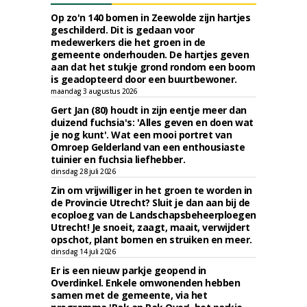
Op zo'n 140 bomen in Zeewolde zijn hartjes
geschilderd. Dit is gedaan voor
medewerkers die het groen in de
gemeente onderhouden. De hartjes geven
aan dat het stukje grond rondom een boom
is geadopteerd door een buurtbewoner.
maandag 3 augustus 2026
Gert Jan (80) houdt in zijn eentje meer dan
duizend fuchsia's: 'Alles geven en doen wat
je nog kunt'. Wat een mooi portret van
Omroep Gelderland van een enthousiaste
tuinier en fuchsia liefhebber.
dinsdag 28 juli 2026
Zin om vrijwilliger in het groen te worden in
de Provincie Utrecht? Sluit je dan aan bij de
ecoploeg van de Landschapsbeheerploegen
Utrecht! Je snoeit, zaagt, maait, verwijdert
opschot, plant bomen en struiken en meer.
dinsdag 14 juli 2026
Er is een nieuw parkje geopend in
Overdinkel. Enkele omwonenden hebben
samen met de gemeente, via het