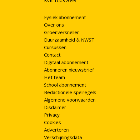
KvK 10032693
Fysiek abonnement
Over ons
Groenversneller
Duurzaamheid & NWST
Cursussen
Contact
Digitaal abonnement
Abonneren nieuwsbrief
Het team
School abonnement
Redactionele spelregels
Algemene voorwaarden
Disclaimer
Privacy
Cookies
Adverteren
Verschijningsdata