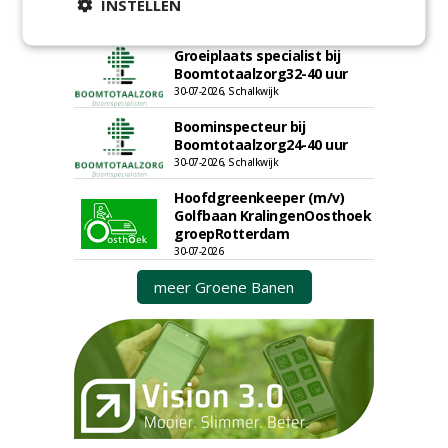
INSTELLEN
DSV zaden Nederland B.V.
06-08-2026, Ven-Zelderheide
Groeiplaats specialist bij
Boomtotaalzorg32-40 uur
30-07-2026, Schalkwijk
Boominspecteur bij
Boomtotaalzorg24-40 uur
30-07-2026, Schalkwijk
Hoofdgreenkeeper (m/v)
Golfbaan KralingenOosthoek
groepRotterdam
30-07-2026
meer Groene Banen