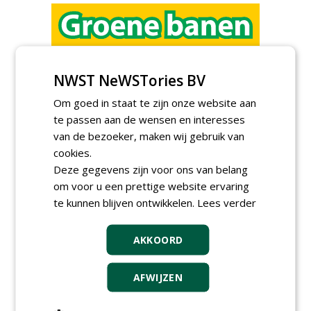
Allround
magazijnmedewerker
NWST NeWSTories BV
(fulltime) bij DSV zaden
Nederland B.V.
Om goed in staat te zijn onze website aan
06-08-2026, Ven Zelderheide
te passen aan de wensen en interesses
Rayon- account manager
van de bezoeker, maken wij gebruik van
Nederland; regio Noord &
cookies.
regio Zuid
18-06-2026, Noord & regio Zuid
Deze gegevens zijn voor ons van belang
Export Manager bij PERFECT -
om voor u een prettige website ervaring
Van Wamel (fulltime)
te kunnen blijven ontwikkelen.
Lees verder
12-06-2026, Dreumel
Proefveldmedewerker/
AKKOORD
Chauffeur
landbouwmachines bij DSV
zaden Nederland B.V.
AFWIJZEN
06-08-2026, Ven-Zelderheide
Kasmedewerker (fulltime) bij