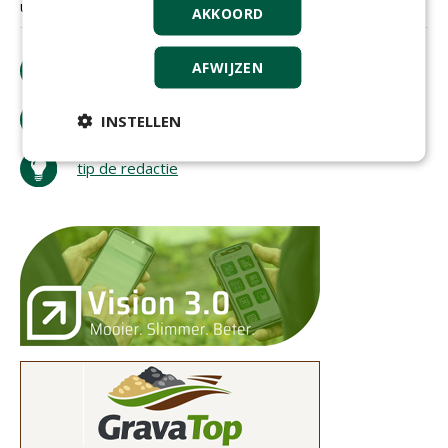
uitdagend en afwisselend.
AKKOORD
AFWIJZEN
download artikel
bestel tijdschrift
INSTELLEN
tip de redactie