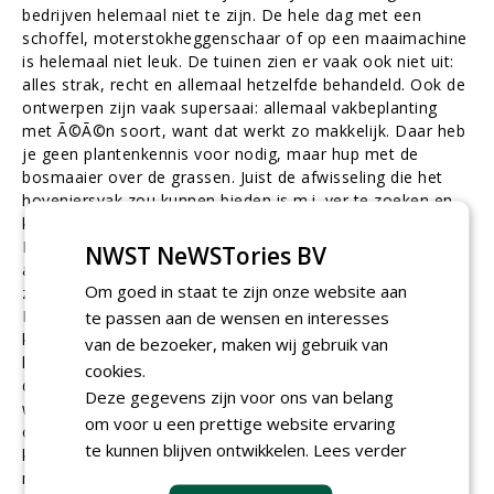
bedrijven helemaal niet te zijn. De hele dag met een
schoffel, moterstokheggenschaar of op een maaimachine
is helemaal niet leuk. De tuinen zien er vaak ook niet uit:
alles strak, recht en allemaal hetzelfde behandeld. Ook de
ontwerpen zijn vaak supersaai: allemaal vakbeplanting
met Ã©Ã©n soort, want dat werkt zo makkelijk. Daar heb
je geen plantenkennis voor nodig, maar hup met de
bosmaaier over de grassen. Juist de afwisseling die het
hoveniersvak zou kunnen bieden is m.i. ver te zoeken en
kennis blijk je helemaal niet meer nodig te hebben.
Iedereen die een heggenschaar (vaak op mannenhanden
NWST NeWSTories BV
afgestemd) vast kan houden is welkom. Het vak kan
Om goed in staat te zijn onze website aan
zoveel uitdagender en inspirerender, ook voor de klant.
Mijn motto is: respect voor de plant is respect voor de
te passen aan de wensen en interesses
klant. Maar daar denken weinig hoveniers zo over. Planten
van de bezoeker, maken wij gebruik van
lijken alle mishandelingen te kunnen verdragen en gaan ze
cookies.
dood? Dan planten we gewoon weer een nieuwe. Is ook
Deze gegevens zijn voor ons van belang
weer inkomsten. Ik hoop echt dat scholen de handschoen
om voor u een prettige website ervaring
op gaan pakken en meer de ecologische en biodiversere
te kunnen blijven ontwikkelen.
Lees verder
kant op gaan, met gebruikmaken van natuurlijkere
materialen. Tuinen hoeven niet saai en strak, maar