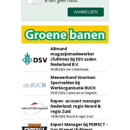
Allround
magazijnmedewerker
(fulltime) bij DSV zaden
Nederland B.V.
06-08-2026, Ven Zelderheide
Meewerkend Voorman
Sportvelden bij
Werkorganisatie BUCH
09-07-2026, Castricum en Uitgeest
Rayon- account manager
Nederland; regio Noord &
regio Zuid
18-06-2026, Noord & regio Zuid
Export Manager bij PERFECT -
Van Wamel (fulltime)