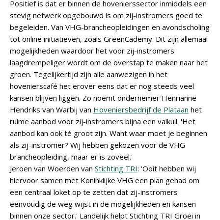
Positief is dat er binnen de hovenierssector inmiddels een
stevig netwerk opgebouwd is om zij-instromers goed te
begeleiden. Van VHG-brancheopleidingen en avondscholing
tot online initiatieven, zoals GreenCademy. Dit zijn allemaal
mogelijkheden waardoor het voor zij-instromers
laagdrempeliger wordt om de overstap te maken naar het
groen. Tegelijkertijd zijn alle aanwezigen in het
hovenierscafé het erover eens dat er nog steeds veel
kansen blijven liggen. Zo noemt ondernemer Henrianne
Hendriks van Warbij van
Hoveniersbedrijf de Plataan
het
ruime aanbod voor zij-instromers bijna een valkuil. 'Het
aanbod kan ook té groot zijn. Want waar moet je beginnen
als zij-instromer? Wij hebben gekozen voor de VHG
brancheopleiding, maar er is zoveel.'
Jeroen van Woerden van
Stichting TRI
: 'Ooit hebben wij
hiervoor samen met Koninklijke VHG een plan gehad om
een centraal loket op te zetten dat zij-instromers
eenvoudig de weg wijst in de mogelijkheden en kansen
binnen onze sector.' Landelijk helpt Stichting TRI Groei in