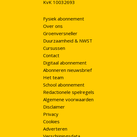
KvK 10032693
Fysiek abonnement
Over ons
Groenversneller
Duurzaamheid & NWST
Cursussen
Contact
Digitaal abonnement
Abonneren nieuwsbrief
Het team
School abonnement
Redactionele spelregels
Algemene voorwaarden
Disclaimer
Privacy
Cookies
Adverteren
Verschijningsdata