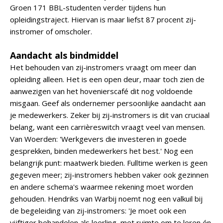
Groen 171 BBL-studenten verder tijdens hun
opleidingstraject. Hiervan is maar liefst 87 procent zij-
instromer of omscholer.
Aandacht als bindmiddel
Het behouden van zij-instromers vraagt om meer dan
opleiding alleen. Het is een open deur, maar toch zien de
aanwezigen van het hovenierscafé dit nog voldoende
misgaan. Geef als ondernemer persoonlijke aandacht aan
je medewerkers. Zeker bij zij-instromers is dit van cruciaal
belang, want een carrièreswitch vraagt veel van mensen.
Van Woerden: 'Werkgevers die investeren in goede
gesprekken, binden medewerkers het best.' Nog een
belangrijk punt: maatwerk bieden. Fulltime werken is geen
gegeven meer; zij-instromers hebben vaker ook gezinnen
en andere schema's waarmee rekening moet worden
gehouden. Hendriks van Warbij noemt nog een valkuil bij
de begeleiding van zij-instromers: 'Je moet ook een
vijftiger behandelen als leerling, met ruimte om te leren én