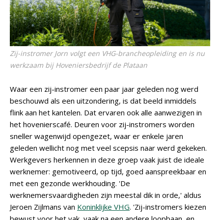
Zij-instromer Jorn volgt een VHG-brancheopleiding en is nu
werkzaam bij Hoveniersbedrijf de Plataan
Waar een zij-instromer een paar jaar geleden nog werd
beschouwd als een uitzondering, is dat beeld inmiddels
flink aan het kantelen. Dat ervaren ook alle aanwezigen in
het hovenierscafé. Deuren voor zij-instromers worden
sneller wagenwijd opengezet, waar er enkele jaren
geleden wellicht nog met veel scepsis naar werd gekeken.
Werkgevers herkennen in deze groep vaak juist de ideale
werknemer: gemotiveerd, op tijd, goed aanspreekbaar en
met een gezonde werkhouding. 'De
werknemersvaardigheden zijn meestal dik in orde,' aldus
Jeroen Zijlmans van
Koninklijke VHG
. 'Zij-instromers kiezen
bewust voor het vak, vaak na een andere loopbaan, en