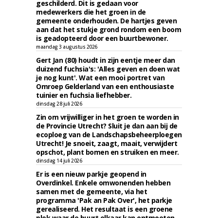
geschilderd. Dit is gedaan voor
medewerkers die het groen in de
gemeente onderhouden. De hartjes geven
aan dat het stukje grond rondom een boom
is geadopteerd door een buurtbewoner.
maandag 3 augustus 2026
Gert Jan (80) houdt in zijn eentje meer dan
duizend fuchsia's: 'Alles geven en doen wat
je nog kunt'. Wat een mooi portret van
Omroep Gelderland van een enthousiaste
tuinier en fuchsia liefhebber.
dinsdag 28 juli 2026
Zin om vrijwilliger in het groen te worden in
de Provincie Utrecht? Sluit je dan aan bij de
ecoploeg van de Landschapsbeheerploegen
Utrecht! Je snoeit, zaagt, maait, verwijdert
opschot, plant bomen en struiken en meer.
dinsdag 14 juli 2026
Er is een nieuw parkje geopend in
Overdinkel. Enkele omwonenden hebben
samen met de gemeente, via het
programma 'Pak an Pak Over', het parkje
gerealiseerd. Het resultaat is een groene
plek waar de buurt elkaar kan ontmoeten.