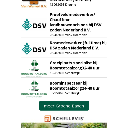
12-06-2026, Dreumel
Proefveldmedewerker/
Chauffeur
landbouwmachines bij DSV
zaden Nederland B.V.
06-08-2026, Ven-Zelderheide
Kasmedewerker (fulltime) bij
DSV zaden Nederland B.V.
06-08-2026, Ven-Zelderheide
Groeiplaats specialist bij
Boomtotaalzorg32-40 uur
30-07-2026, Schalkwijk
Boominspecteur bij
Boomtotaalzorg24-40 uur
30-07-2026, Schalkwijk
meer Groene Banen