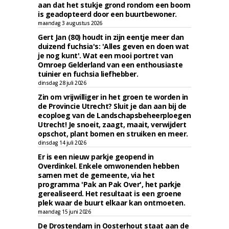
aan dat het stukje grond rondom een boom
is geadopteerd door een buurtbewoner.
maandag 3 augustus 2026
Gert Jan (80) houdt in zijn eentje meer dan
duizend fuchsia's: 'Alles geven en doen wat
je nog kunt'. Wat een mooi portret van
Omroep Gelderland van een enthousiaste
tuinier en fuchsia liefhebber.
dinsdag 28 juli 2026
Zin om vrijwilliger in het groen te worden in
de Provincie Utrecht? Sluit je dan aan bij de
ecoploeg van de Landschapsbeheerploegen
Utrecht! Je snoeit, zaagt, maait, verwijdert
opschot, plant bomen en struiken en meer.
dinsdag 14 juli 2026
Er is een nieuw parkje geopend in
Overdinkel. Enkele omwonenden hebben
samen met de gemeente, via het
programma 'Pak an Pak Over', het parkje
gerealiseerd. Het resultaat is een groene
plek waar de buurt elkaar kan ontmoeten.
maandag 15 juni 2026
De Drostendam in Oosterhout staat aan de