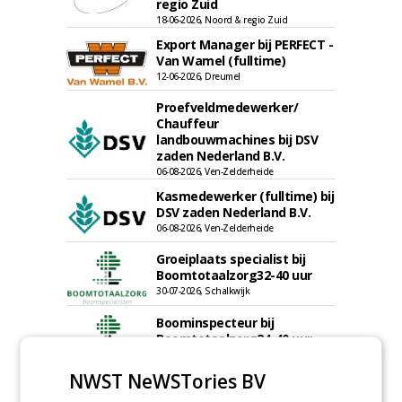
regio Zuid
18-06-2026, Noord & regio Zuid
Export Manager bij PERFECT -
Van Wamel (fulltime)
12-06-2026, Dreumel
Proefveldmedewerker/
Chauffeur
landbouwmachines bij DSV
zaden Nederland B.V.
06-08-2026, Ven-Zelderheide
Kasmedewerker (fulltime) bij
DSV zaden Nederland B.V.
06-08-2026, Ven-Zelderheide
Groeiplaats specialist bij
Boomtotaalzorg32-40 uur
30-07-2026, Schalkwijk
Boominspecteur bij
Boomtotaalzorg24-40 uur
30-07-2026, Schalkwijk
NWST NeWSTories BV
meer Groene Banen