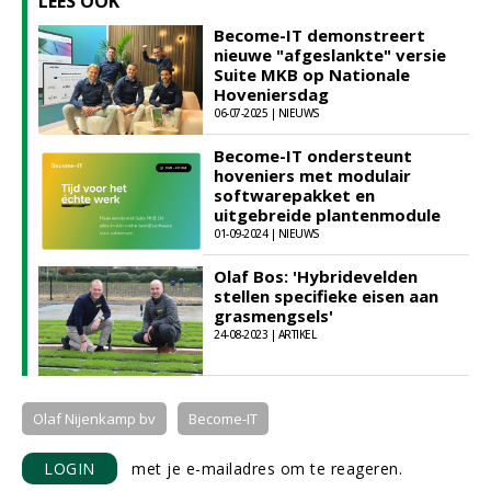
LEES OOK
Become-IT demonstreert
nieuwe "afgeslankte" versie
Suite MKB op Nationale
Hoveniersdag
06-07-2025 | NIEUWS
Become-IT ondersteunt
hoveniers met modulair
softwarepakket en
uitgebreide plantenmodule
01-09-2024 | NIEUWS
Olaf Bos: 'Hybridevelden
stellen specifieke eisen aan
grasmengsels'
24-08-2023 | ARTIKEL
Olaf Nijenkamp bv
Become-IT
LOGIN
met je e-mailadres om te reageren.