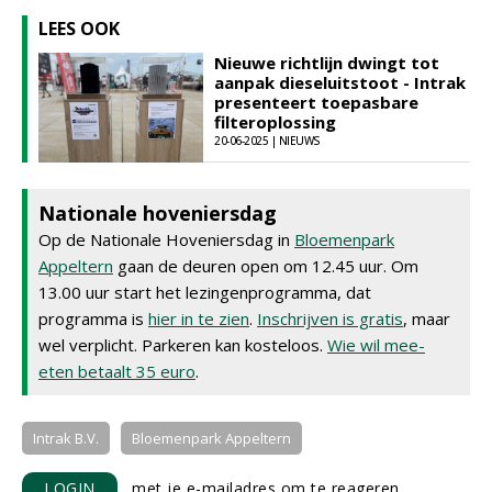
LEES OOK
Nieuwe richtlijn dwingt tot
aanpak dieseluitstoot - Intrak
presenteert toepasbare
filteroplossing
20-06-2025 | NIEUWS
Nationale hoveniersdag
Op de Nationale Hoveniersdag in
Bloemenpark
Appeltern
gaan de deuren open om 12.45 uur. Om
13.00 uur start het lezingenprogramma, dat
programma is
hier in te zien
.
Inschrijven is gratis
, maar
wel verplicht. Parkeren kan kosteloos.
Wie wil mee-
eten betaalt 35 euro
.
Intrak B.V.
Bloemenpark Appeltern
LOGIN
met je e-mailadres om te reageren.