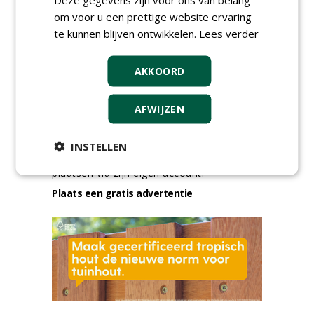
meer Groene Banen
om voor u een prettige website ervaring
te kunnen blijven ontwikkelen.
Lees verder
AKKOORD
AFWIJZEN
GREEN OUTLET
INSTELLEN
Iedereen kan gratis kleine advertenties
plaatsen via zijn eigen account.
Plaats een gratis advertentie