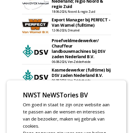
Nederland; regio Noord &
regio Zuid
18-06-2026, Noord & regio Zuid
Export Manager bij PERFECT -
Van Wamel (fulltime)
12-06-2026, Dreumel
Proefveldmedewerker/
Chauffeur
landbouwmachines bij DSV
zaden Nederland B.V.
06-08-2026, Ven-Zelderheide
Kasmedewerker (fulltime) bij
DSV zaden Nederland B.V.
06-08-2026, Ven-Zelderheide
Groeiplaats specialist bij
NWST NeWSTories BV
Boomtotaalzorg32-40 uur
30-07-2026, Schalkwijk
Om goed in staat te zijn onze website aan
te passen aan de wensen en interesses
Boominspecteur bij
Boomtotaalzorg24-40 uur
van de bezoeker, maken wij gebruik van
30-07-2026, Schalkwijk
cookies.
Deze gegevens zijn voor ons van belang