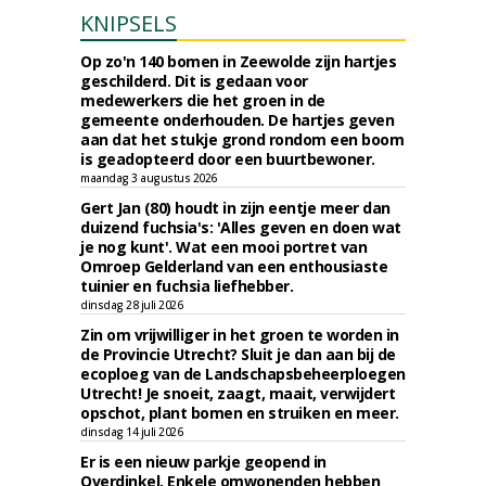
KNIPSELS
Op zo'n 140 bomen in Zeewolde zijn hartjes
geschilderd. Dit is gedaan voor
medewerkers die het groen in de
gemeente onderhouden. De hartjes geven
aan dat het stukje grond rondom een boom
is geadopteerd door een buurtbewoner.
maandag 3 augustus 2026
Gert Jan (80) houdt in zijn eentje meer dan
duizend fuchsia's: 'Alles geven en doen wat
je nog kunt'. Wat een mooi portret van
Omroep Gelderland van een enthousiaste
tuinier en fuchsia liefhebber.
dinsdag 28 juli 2026
Zin om vrijwilliger in het groen te worden in
de Provincie Utrecht? Sluit je dan aan bij de
ecoploeg van de Landschapsbeheerploegen
Utrecht! Je snoeit, zaagt, maait, verwijdert
opschot, plant bomen en struiken en meer.
dinsdag 14 juli 2026
Er is een nieuw parkje geopend in
Overdinkel. Enkele omwonenden hebben