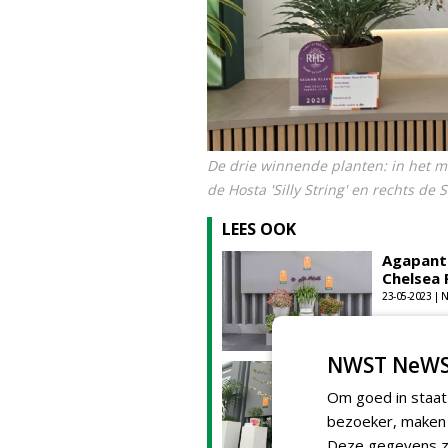
De drie winnende planten: in het m
de Hosta 'Silly String' en rechts d
LEES OOK
Agapanth
Chelsea 
23-05-2023 |
NWST NeWS
Nieuwe w
2024 op 
Om goed in staat
21-05-2024 |
bezoeker, maken w
Deze gegevens zi