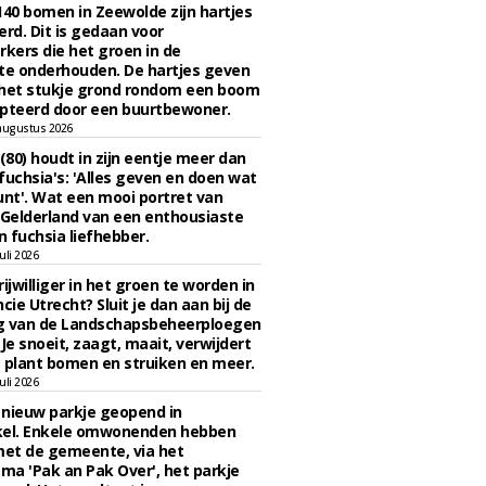
140 bomen in Zeewolde zijn hartjes
erd. Dit is gedaan voor
ers die het groen in de
e onderhouden. De hartjes geven
 het stukje grond rondom een boom
pteerd door een buurtbewoner.
augustus 2026
 (80) houdt in zijn eentje meer dan
fuchsia's: 'Alles geven en doen wat
unt'. Wat een mooi portret van
Gelderland van een enthousiaste
n fuchsia liefhebber.
uli 2026
ijwilliger in het groen te worden in
cie Utrecht? Sluit je dan aan bij de
g van de Landschapsbeheerploegen
 Je snoeit, zaagt, maait, verwijdert
 plant bomen en struiken en meer.
uli 2026
n nieuw parkje geopend in
kel. Enkele omwonenden hebben
et de gemeente, via het
a 'Pak an Pak Over', het parkje