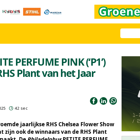
ITE PERFUME PINK (‘P1’)
RHS Plant van het Jaar
025
42 sec
roemde jaarlijkse RHS Chelsea Flower Show
nt zijn ook de winnaars van de RHS Plant
emaakt. De
Philadelphus
PETITE PERFUME