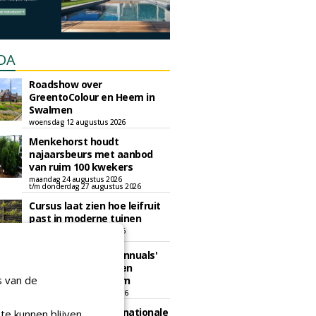
DA
Roadshow over
GreentoColour en Heem in
Swalmen
woensdag 12 augustus 2026
Menkehorst houdt
najaarsbeurs met aanbod
van ruim 100 kwekers
maandag 24 augustus 2026
t/m donderdag 27 augustus 2026
Cursus laat zien hoe leifruit
past in moderne tuinen
woensdag 26 augustus 2026
Vakdag 'All About Annuals'
zet eenjarige planten
s van de
centraal in Appeltern
donderdag 27 augustus 2026
GaLaBau 2026: internationale
te kunnen blijven