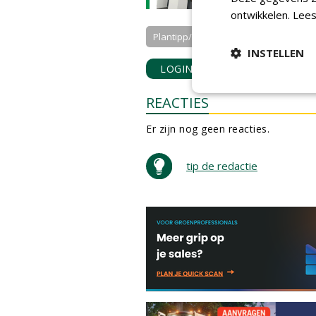
ontwikkelen.
Lees
Plantipp/Conceptplants
INSTELLEN
LOGIN
met je e-mailadres o
REACTIES
Er zijn nog geen reacties.
tip de redactie