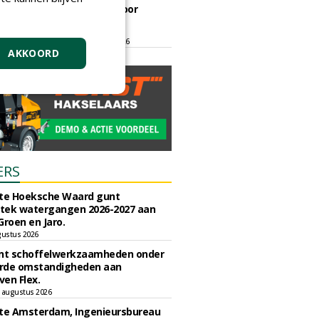
ontmoetingsplek voor
stedelijk groen
dinsdag 15 september 2026
t/m vrijdag 18 september 2026
AKKOORD
ERS
e Hoeksche Waard gunt
tek watergangen 2026-2027 aan
Groen en Jaro.
gustus 2026
unt schoffelwerkzaamheden onder
rde omstandigheden aan
en Flex.
 augustus 2026
e Amsterdam, Ingenieursbureau