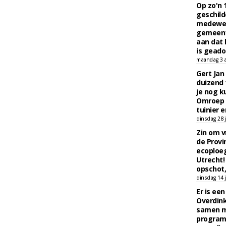
Op zo'n 
geschild
medewerk
gemeent
aan dat
is geado
maandag 3 
Gert Jan
duizend 
je nog k
Omroep 
tuinier e
dinsdag 28 j
Zin om vr
de Provin
ecoploe
Utrecht!
opschot,
dinsdag 14 j
Er is ee
Overdin
samen m
programm