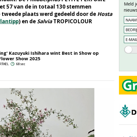
Meld j
et 57 van de in totaal 130 stemmen
nieuws
e tweede plaats werd gedeeld door de
Hosta
lantipp
) en de
Salvia
TROPICOLOUR
ng' Kazuyuki Ishihara wint Best in Show op
Flower Show 2025
RTIKEL
68 sec