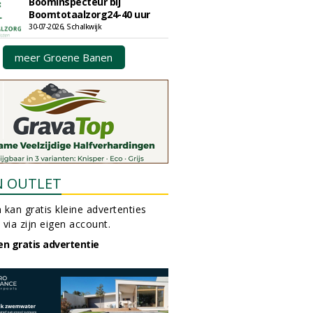
Boominspecteur bij
Boomtotaalzorg24-40 uur
30-07-2026, Schalkwijk
meer Groene Banen
N OUTLET
 kan gratis kleine advertenties
 via zijn eigen account.
en gratis advertentie