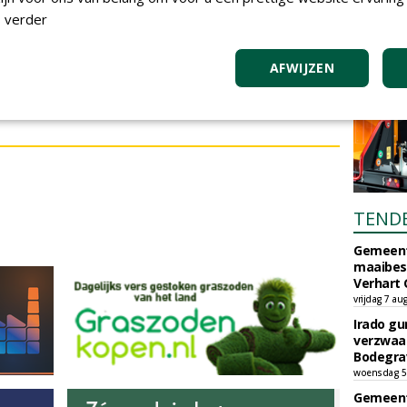
 verder
AFWIJZEN
m te reageren.
TEND
Gemeent
maaibes
Verhart 
vrijdag 7 au
Irado g
verzwaa
Bodegrav
woensdag 5
Gemeent