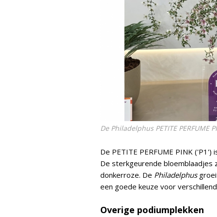
De Philadelphus PETITE PERFUME PINK
De PETITE PERFUME PINK ('P1') i
De sterkgeurende bloemblaadjes zi
donkerroze. De
Philadelphus
groei
een goede keuze voor verschillend
Overige podiumplekken