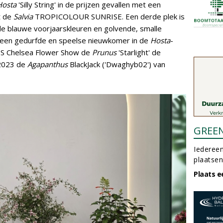
Hosta
'Silly String' in de prijzen gevallen met een
t de
Salvia
TROPICOLOUR SUNRISE. Een derde plek is
 de blauwe voorjaarskleuren en golvende, smalle
ls een gedurfde en speelse nieuwkomer in de
Hosta
-
RHS Chelsea Flower Show de
Prunus
'Starlight' de
 2023 de
Agapanthus
BlackJack ('Dwaghyb02') van
GREE
Iedereen
plaatsen
Plaats e