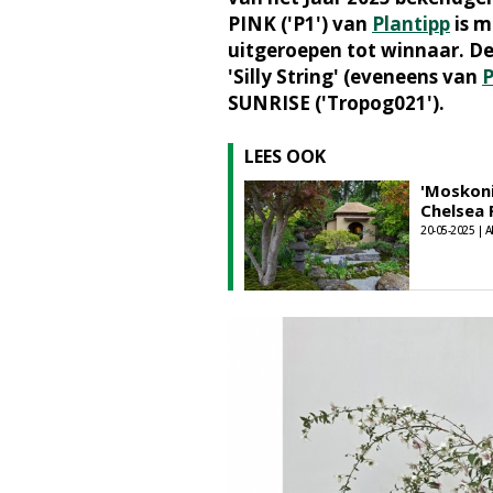
PINK ('P1') van
Plantipp
is m
uitgeroepen tot winnaar. D
'Silly String' (eveneens van
P
SUNRISE ('Tropog021').
LEES OOK
'Moskoni
Chelsea 
20-05-2025 | A