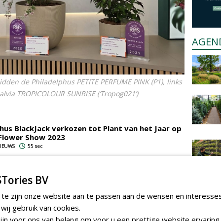
AGEN
idden de Philadelphus PETITE PERFUME PINK (P1), links
e Salvia TROPICOLOUR SUNRISE (‘Tropog021’)
us BlackJack verkozen tot Plant van het Jaar op
Flower Show 2023
 NIEUWS
55 sec
Tories BV
interbloeiende sierkers wint Plant van het Jaar
Chelsea Flower Show
 te zijn onze website aan te passen aan de wensen en interesse
 NIEUWS
62 sec
ij gebruik van cookies.
jn voor ons van belang om voor u een prettige website ervaring 