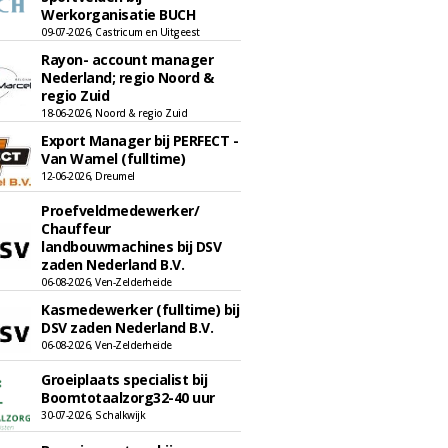
Werkorganisatie BUCH
09-07-2026, Castricum en Uitgeest
Rayon- account manager
Nederland; regio Noord &
regio Zuid
18-06-2026, Noord & regio Zuid
Export Manager bij PERFECT -
Van Wamel (fulltime)
12-06-2026, Dreumel
Proefveldmedewerker/
Chauffeur
landbouwmachines bij DSV
zaden Nederland B.V.
06-08-2026, Ven-Zelderheide
Kasmedewerker (fulltime) bij
DSV zaden Nederland B.V.
06-08-2026, Ven-Zelderheide
Groeiplaats specialist bij
Boomtotaalzorg32-40 uur
30-07-2026, Schalkwijk