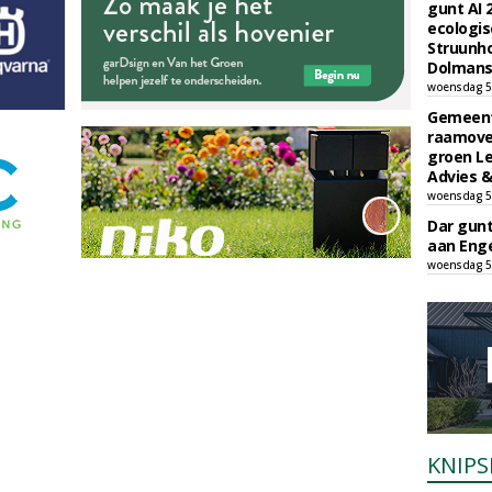
gunt AI
ecologis
Struunho
Dolmans 
woensdag 5
Gemeent
raamove
groen L
Advies &
woensdag 5
Dar gun
aan Enge
woensdag 5
KNIPS