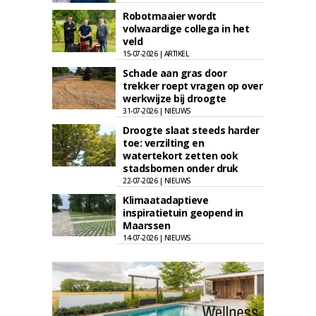
Robotmaaier wordt
volwaardige collega in het
veld
15-07-2026 | ARTIKEL
Schade aan gras door
trekker roept vragen op over
werkwijze bij droogte
31-07-2026 | NIEUWS
Droogte slaat steeds harder
toe: verzilting en
watertekort zetten ook
stadsbomen onder druk
22-07-2026 | NIEUWS
Klimaatadaptieve
inspiratietuin geopend in
Maarssen
14-07-2026 | NIEUWS