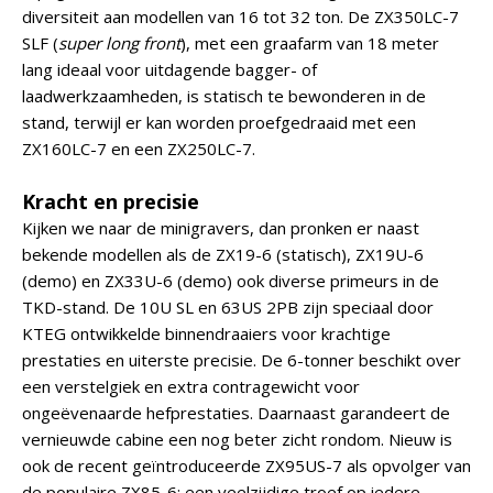
diversiteit aan modellen van 16 tot 32 ton. De ZX350LC-7
SLF (
super long front
), met een graafarm van 18 meter
lang ideaal voor uitdagende bagger- of
laadwerkzaamheden, is statisch te bewonderen in de
stand, terwijl er kan worden proefgedraaid met een
ZX160LC-7 en een ZX250LC-7.
Kracht en precisie
Kijken we naar de minigravers, dan pronken er naast
bekende modellen als de ZX19-6 (statisch), ZX19U-6
(demo) en ZX33U-6 (demo) ook diverse primeurs in de
TKD-stand. De 10U SL en 63US 2PB zijn speciaal door
KTEG ontwikkelde binnendraaiers voor krachtige
prestaties en uiterste precisie. De 6-tonner beschikt over
een verstelgiek en extra contragewicht voor
ongeëvenaarde hefprestaties. Daarnaast garandeert de
vernieuwde cabine een nog beter zicht rondom. Nieuw is
ook de recent geïntroduceerde ZX95US-7 als opvolger van
de populaire ZX85-6: een veelzijdige troef op iedere