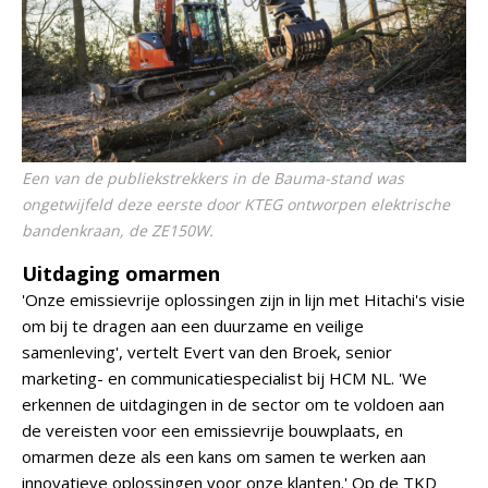
Een van de publiekstrekkers in de Bauma-stand was
ongetwijfeld deze eerste door KTEG ontworpen elektrische
bandenkraan, de ZE150W.
Uitdaging omarmen
'Onze emissievrije oplossingen zijn in lijn met Hitachi's visie
om bij te dragen aan een duurzame en veilige
samenleving', vertelt Evert van den Broek, senior
marketing- en communicatiespecialist bij HCM NL. 'We
erkennen de uitdagingen in de sector om te voldoen aan
de vereisten voor een emissievrije bouwplaats, en
omarmen deze als een kans om samen te werken aan
innovatieve oplossingen voor onze klanten.' Op de TKD