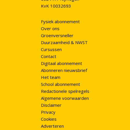
KvK 10032693
Fysiek abonnement
Over ons
Groenversneller
Duurzaamheid & NWST
Cursussen
Contact
Digitaal abonnement
Abonneren nieuwsbrief
Het team
School abonnement
Redactionele spelregels
Algemene voorwaarden
Disclaimer
Privacy
Cookies
Adverteren