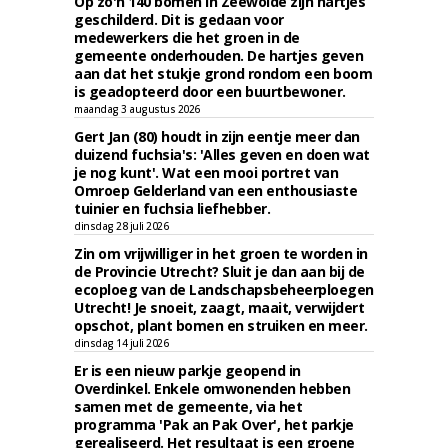
Op zo'n 140 bomen in Zeewolde zijn hartjes
geschilderd. Dit is gedaan voor
medewerkers die het groen in de
gemeente onderhouden. De hartjes geven
aan dat het stukje grond rondom een boom
is geadopteerd door een buurtbewoner.
maandag 3 augustus 2026
Gert Jan (80) houdt in zijn eentje meer dan
duizend fuchsia's: 'Alles geven en doen wat
je nog kunt'. Wat een mooi portret van
Omroep Gelderland van een enthousiaste
tuinier en fuchsia liefhebber.
dinsdag 28 juli 2026
Zin om vrijwilliger in het groen te worden in
de Provincie Utrecht? Sluit je dan aan bij de
ecoploeg van de Landschapsbeheerploegen
Utrecht! Je snoeit, zaagt, maait, verwijdert
opschot, plant bomen en struiken en meer.
dinsdag 14 juli 2026
Er is een nieuw parkje geopend in
Overdinkel. Enkele omwonenden hebben
samen met de gemeente, via het
programma 'Pak an Pak Over', het parkje
gerealiseerd. Het resultaat is een groene