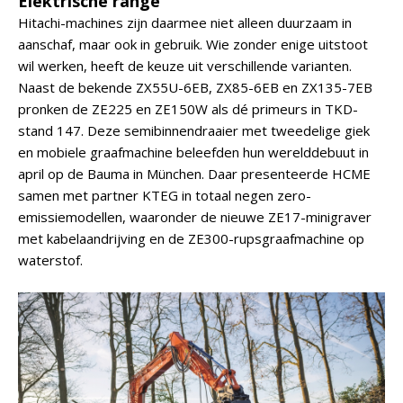
Elektrische range
Hitachi-machines zijn daarmee niet alleen duurzaam in
aanschaf, maar ook in gebruik. Wie zonder enige uitstoot
wil werken, heeft de keuze uit verschillende varianten.
Naast de bekende ZX55U-6EB, ZX85-6EB en ZX135-7EB
pronken de ZE225 en ZE150W als dé primeurs in TKD-
stand 147. Deze semibinnendraaier met tweedelige giek
en mobiele graafmachine beleefden hun werelddebuut in
april op de Bauma in München. Daar presenteerde HCME
samen met partner KTEG in totaal negen zero-
emissiemodellen, waaronder de nieuwe ZE17-minigraver
met kabelaandrijving en de ZE300-rupsgraafmachine op
waterstof.