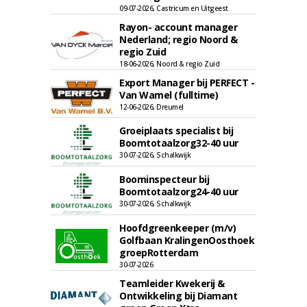
09-07-2026, Castricum en Uitgeest
Rayon- account manager
Nederland; regio Noord &
regio Zuid
18-06-2026, Noord & regio Zuid
Export Manager bij PERFECT -
Van Wamel (fulltime)
12-06-2026, Dreumel
Groeiplaats specialist bij
Boomtotaalzorg32-40 uur
30-07-2026, Schalkwijk
Boominspecteur bij
Boomtotaalzorg24-40 uur
30-07-2026, Schalkwijk
Hoofdgreenkeeper (m/v)
Golfbaan KralingenOosthoek
groepRotterdam
30-07-2026
Teamleider Kwekerij &
Ontwikkeling bij Diamant