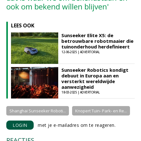
ook om bekend wíllen blijven'
LEES OOK
Sunseeker Elite X5: de
betrouwbare robotmaaier die
tuinonderhoud herdefinieert
12-06-2025 | ADVERTORIAL
Sunseeker Robotics kondigt
debuut in Europa aan en
versterkt wereldwijde
aanwezigheid
18-03-2025 | ADVERTORIAL
Shanghai Sunseeker Roboti...
Knopert Tuin- Park- en Re...
LOGIN
met je e-mailadres om te reageren.
REACTIES