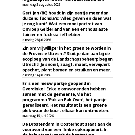
maandag 3 augustus 2026
Gert Jan (80) houdt in zijn eentje meer dan
duizend fuchsia's: 'Alles geven en doen wat
je nog kunt'. Wat een mooi portret van
Omroep Gelderland van een enthousiaste
tuinier en fuchsia liefhebber.
dinsdag 28 juli 2026
Zin om vrijwilliger in het groen te worden in
de Provincie Utrecht? Sluit je dan aan bij de
ecoploeg van de Landschapsbeheerploegen
Utrecht! Je snoeit, zaagt, maait, verwijdert
opschot, plant bomen en struiken en meer.
dinsdag 14 juli 2026
Er is een nieuw parkje geopend in
Overdinkel. Enkele omwonenden hebben
samen met de gemeente, via het
programma 'Pak an Pak Over', het parkje
gerealiseerd. Het resultaat is een groene
plek waar de buurt elkaar kan ontmoeten.
maandag 15 juni 2026
De Drostendam in Oosterhout staat aan de
vooravond van een flinke opknapbeurt. In
de hele straat wordt de bestrating