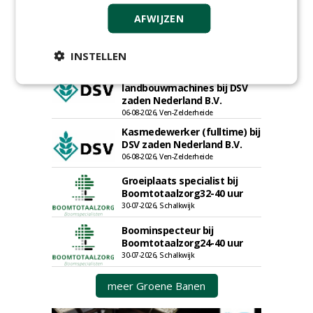
Export Manager bij PERFECT -
AFWIJZEN
Van Wamel (fulltime)
12-06-2026, Dreumel
INSTELLEN
Proefveldmedewerker/
Chauffeur
landbouwmachines bij DSV
zaden Nederland B.V.
06-08-2026, Ven-Zelderheide
Kasmedewerker (fulltime) bij
DSV zaden Nederland B.V.
06-08-2026, Ven-Zelderheide
Groeiplaats specialist bij
Boomtotaalzorg32-40 uur
30-07-2026, Schalkwijk
Boominspecteur bij
Boomtotaalzorg24-40 uur
30-07-2026, Schalkwijk
meer Groene Banen