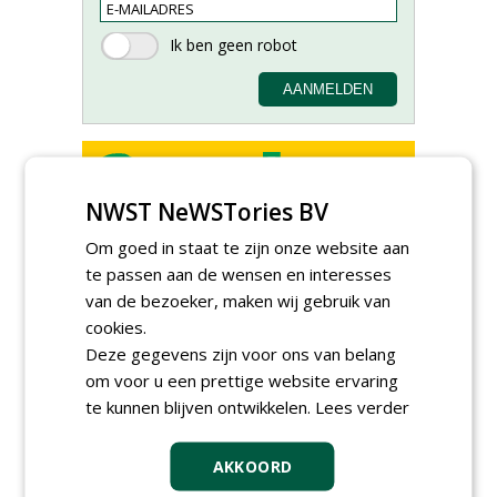
NWST NeWSTories BV
Allround
Om goed in staat te zijn onze website aan
magazijnmedewerker
(fulltime) bij DSV zaden
te passen aan de wensen en interesses
Nederland B.V.
van de bezoeker, maken wij gebruik van
06-08-2026, Ven Zelderheide
cookies.
Meewerkend Voorman
Deze gegevens zijn voor ons van belang
Sportvelden bij
Werkorganisatie BUCH
om voor u een prettige website ervaring
09-07-2026, Castricum en Uitgeest
te kunnen blijven ontwikkelen.
Lees verder
Rayon- account manager
Nederland; regio Noord &
AKKOORD
regio Zuid
18-06-2026, Noord & regio Zuid