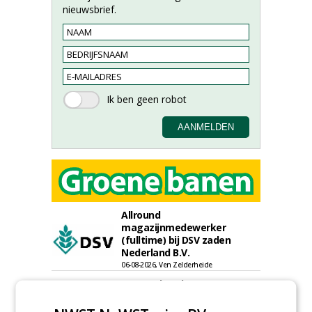
nieuwsbrief.
Allround
magazijnmedewerker
(fulltime) bij DSV zaden
Nederland B.V.
06-08-2026, Ven Zelderheide
Meewerkend Voorman
Sportvelden bij
Werkorganisatie BUCH