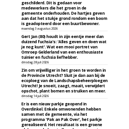
geschilderd. Dit is gedaan voor
medewerkers die het groen in de
gemeente onderhouden. De hartjes geven
aan dat het stukje grond rondom een boom
is geadopteerd door een buurtbewoner.
maandag 3 augustus 2026
Gert Jan (80) houdt in zijn eentje meer dan
duizend fuchsia's: 'Alles geven en doen wat
je nog kunt'. Wat een mooi portret van
Omroep Gelderland van een enthousiaste
tuinier en fuchsia liefhebber.
dinsdag 28 juli 2026
Zin om vrijwilliger in het groen te worden in
de Provincie Utrecht? Sluit je dan aan bij de
ecoploeg van de Landschapsbeheerploegen
Utrecht! Je snoeit, zaagt, maait, verwijdert
opschot, plant bomen en struiken en meer.
dinsdag 14 juli 2026
Er is een nieuw parkje geopend in
Overdinkel. Enkele omwonenden hebben
samen met de gemeente, via het
programma 'Pak an Pak Over', het parkje
gerealiseerd. Het resultaat is een groene