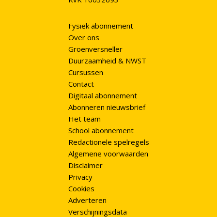
Fysiek abonnement
Over ons
Groenversneller
Duurzaamheid & NWST
Cursussen
Contact
Digitaal abonnement
Abonneren nieuwsbrief
Het team
School abonnement
Redactionele spelregels
Algemene voorwaarden
Disclaimer
Privacy
Cookies
Adverteren
Verschijningsdata