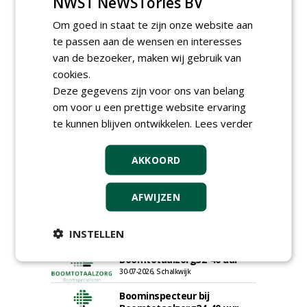
NWST NeWSTories BV
09-07-2026, Castricum en Uitgeest
Om goed in staat te zijn onze website aan
Rayon- account manager
te passen aan de wensen en interesses
Nederland; regio Noord &
regio Zuid
van de bezoeker, maken wij gebruik van
18-06-2026, Noord & regio Zuid
cookies.
Export Manager bij PERFECT -
Deze gegevens zijn voor ons van belang
Van Wamel (fulltime)
om voor u een prettige website ervaring
12-06-2026, Dreumel
te kunnen blijven ontwikkelen.
Lees verder
Proefveldmedewerker/
Chauffeur
landbouwmachines bij DSV
AKKOORD
zaden Nederland B.V.
06-08-2026, Ven-Zelderheide
AFWIJZEN
Kasmedewerker (fulltime) bij
DSV zaden Nederland B.V.
06-08-2026, Ven-Zelderheide
INSTELLEN
Groeiplaats specialist bij
Boomtotaalzorg32-40 uur
30-07-2026, Schalkwijk
Boominspecteur bij