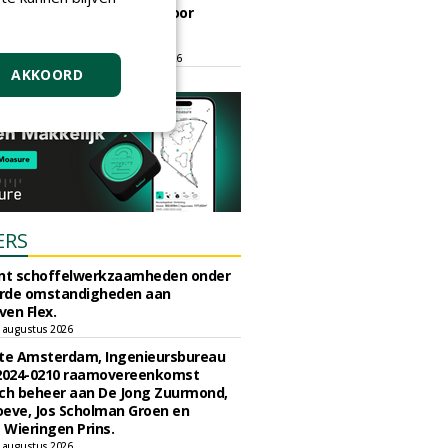
ontmoetingsplek voor
stedelijk groen
dinsdag 15 september 2026
t/m vrijdag 18 september 2026
AKKOORD
ERS
unt schoffelwerkzaamheden onder
rde omstandigheden aan
en Flex.
 augustus 2026
e Amsterdam, Ingenieursbureau
 2024-0210 raamovereenkomst
ch beheer aan De Jong Zuurmond,
eve, Jos Scholman Groen en
Wieringen Prins.
 augustus 2026