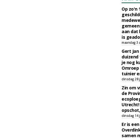
Op zo'n 
geschild
medewerk
gemeent
aan dat
is geado
maandag 3 
Gert Jan
duizend 
je nog k
Omroep 
tuinier e
dinsdag 28 j
Zin om vr
de Provin
ecoploe
Utrecht!
opschot,
dinsdag 14 j
Er is ee
Overdin
samen m