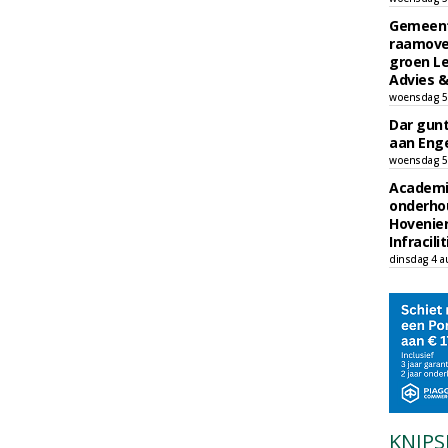
Gemeent
raamove
groen L
Advies &
woensdag 5
Dar gun
aan Enge
woensdag 5
Academi
onderho
Hovenie
Infracilit
dinsdag 4 a
KNIPS