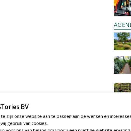
AGEN
Tories BV
 te zijn onze website aan te passen aan de wensen en interesse
ij gebruik van cookies.
jn voor ons van belang om voor u een prettige website ervaring 