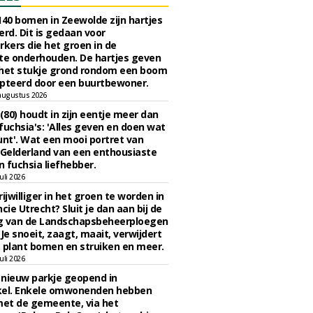
140 bomen in Zeewolde zijn hartjes
erd. Dit is gedaan voor
ers die het groen in de
e onderhouden. De hartjes geven
 het stukje grond rondom een boom
pteerd door een buurtbewoner.
augustus 2026
 (80) houdt in zijn eentje meer dan
fuchsia's: 'Alles geven en doen wat
unt'. Wat een mooi portret van
Gelderland van een enthousiaste
n fuchsia liefhebber.
uli 2026
ijwilliger in het groen te worden in
cie Utrecht? Sluit je dan aan bij de
g van de Landschapsbeheerploegen
 Je snoeit, zaagt, maait, verwijdert
 plant bomen en struiken en meer.
uli 2026
n nieuw parkje geopend in
kel. Enkele omwonenden hebben
et de gemeente, via het