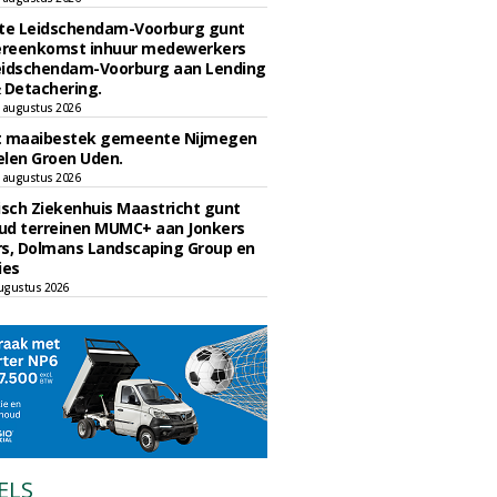
e Leidschendam-Voorburg gunt
reenkomst inhuur medewerkers
eidschendam-Voorburg aan Lending
 Detachering.
 augustus 2026
t maaibestek gemeente Nijmegen
len Groen Uden.
 augustus 2026
sch Ziekenhuis Maastricht gunt
ud terreinen MUMC+ aan Jonkers
rs, Dolmans Landscaping Group en
ies
ugustus 2026
ELS