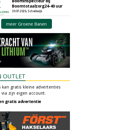
Boominspecteur bij
Boomtotaalzorg24-40 uur
30-07-2026, Schalkwijk
meer Groene Banen
N OUTLET
 kan gratis kleine advertenties
 via zijn eigen account.
en gratis advertentie