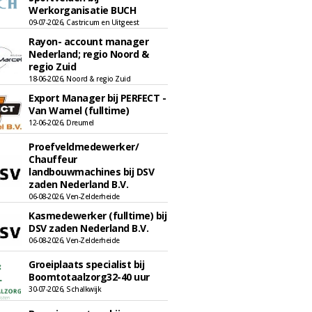
Werkorganisatie BUCH
09-07-2026, Castricum en Uitgeest
Rayon- account manager
Nederland; regio Noord &
regio Zuid
18-06-2026, Noord & regio Zuid
Export Manager bij PERFECT -
Van Wamel (fulltime)
12-06-2026, Dreumel
Proefveldmedewerker/
Chauffeur
landbouwmachines bij DSV
zaden Nederland B.V.
06-08-2026, Ven-Zelderheide
Kasmedewerker (fulltime) bij
DSV zaden Nederland B.V.
06-08-2026, Ven-Zelderheide
Groeiplaats specialist bij
Boomtotaalzorg32-40 uur
30-07-2026, Schalkwijk