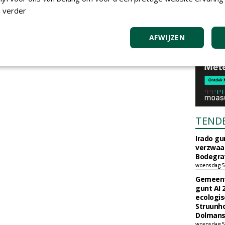
 verder
AFWIJZEN
TEND
Irado g
verzwaa
Bodegrav
woensdag 5
Gemeent
gunt AI
ecologis
Struunho
Dolmans 
woensdag 5