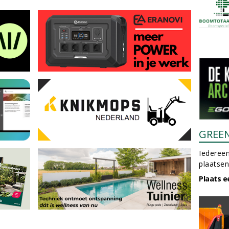
GREE
Iedereen
plaatsen
Plaats e