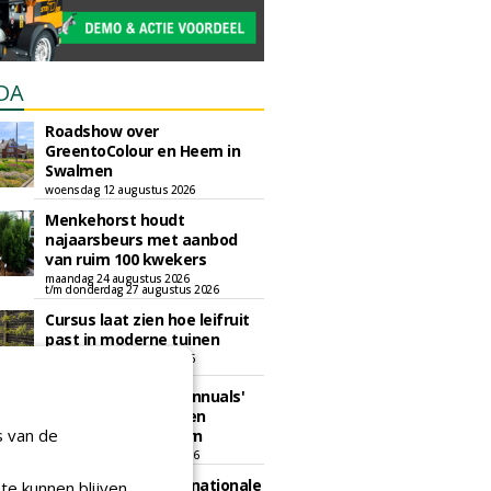
DA
Roadshow over
GreentoColour en Heem in
Swalmen
woensdag 12 augustus 2026
Menkehorst houdt
najaarsbeurs met aanbod
van ruim 100 kwekers
maandag 24 augustus 2026
t/m donderdag 27 augustus 2026
Cursus laat zien hoe leifruit
past in moderne tuinen
woensdag 26 augustus 2026
Vakdag 'All About Annuals'
zet eenjarige planten
s van de
centraal in Appeltern
donderdag 27 augustus 2026
GaLaBau 2026: internationale
te kunnen blijven