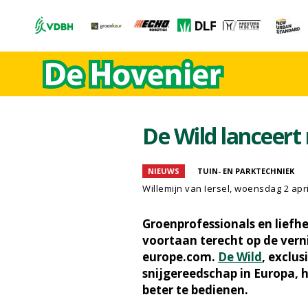
De Wild lanceer
NIEUWS
TUIN- EN PARKTECHNIEK
Willemijn van Iersel
, woensdag 2 apri
Groenprofessionals en liefh
voortaan terecht op de ve
europe.com.
De Wild
, exclu
snijgereedschap in Europa, 
beter te bedienen.