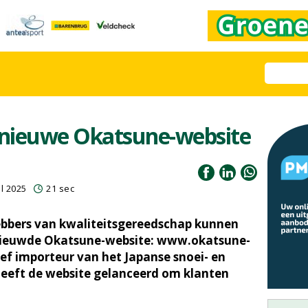
t nieuwe Okatsune-website
l 2025
21 sec
ebbers van kwaliteitsgereedschap kunnen
rnieuwde Okatsune-website: www.okatsune-
sief importeur van het Japanse snoei- en
heeft de website gelanceerd om klanten