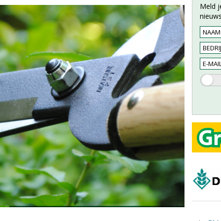
Meld j
nieuws