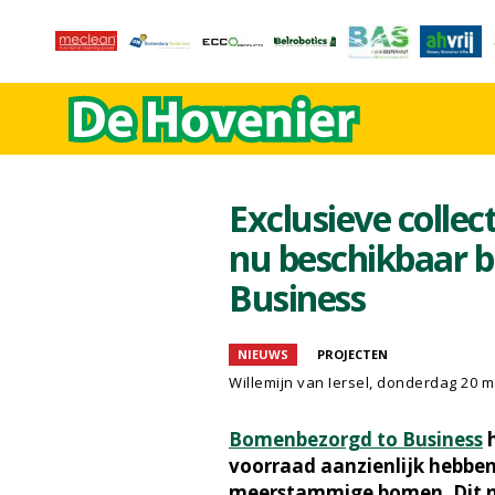
Exclusieve coll
nu beschikbaar 
Business
NIEUWS
PROJECTEN
Willemijn van Iersel
, donderdag 20 m
Bomenbezorgd to Business
h
voorraad aanzienlijk hebben
meerstammige bomen. Dit n