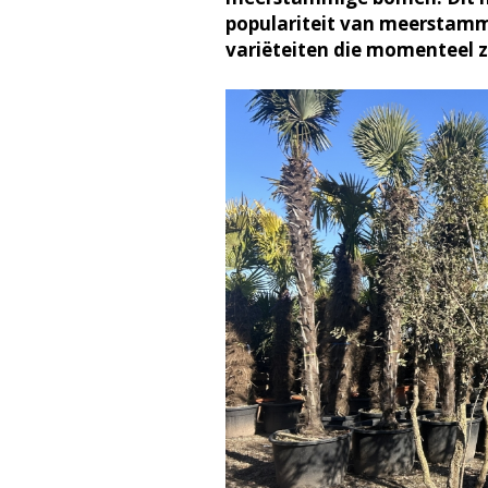
populariteit van meerstam
variëteiten die momenteel ze