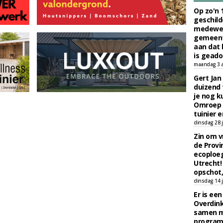
Op zo'n 
geschild
medewerk
gemeent
aan dat
is geado
maandag 3 
Gert Jan
duizend 
je nog k
Omroep 
tuinier e
dinsdag 28 j
Zin om vr
de Provin
ecoploe
Utrecht!
opschot,
dinsdag 14 j
Er is ee
Overdin
samen m
programm