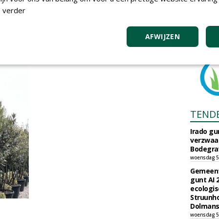
 verder
AFWIJZEN
TEND
Irado g
verzwaa
Bodegrav
woensdag 5
Gemeent
gunt AI
ecologis
Struunho
Dolmans 
woensdag 5