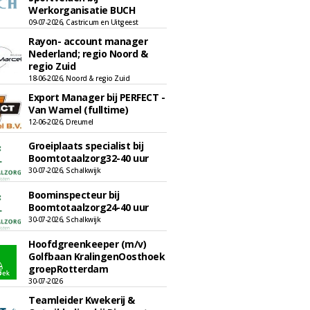
Werkorganisatie BUCH
09-07-2026, Castricum en Uitgeest
Rayon- account manager
Nederland; regio Noord &
regio Zuid
18-06-2026, Noord & regio Zuid
Export Manager bij PERFECT -
Van Wamel (fulltime)
12-06-2026, Dreumel
Groeiplaats specialist bij
Boomtotaalzorg32-40 uur
30-07-2026, Schalkwijk
Boominspecteur bij
Boomtotaalzorg24-40 uur
30-07-2026, Schalkwijk
Hoofdgreenkeeper (m/v)
Golfbaan KralingenOosthoek
groepRotterdam
30-07-2026
Teamleider Kwekerij &