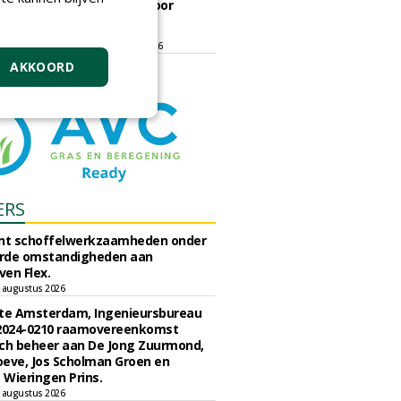
ontmoetingsplek voor
stedelijk groen
dinsdag 15 september 2026
t/m vrijdag 18 september 2026
AKKOORD
ERS
unt schoffelwerkzaamheden onder
rde omstandigheden aan
en Flex.
 augustus 2026
e Amsterdam, Ingenieursbureau
 2024-0210 raamovereenkomst
ch beheer aan De Jong Zuurmond,
eve, Jos Scholman Groen en
Wieringen Prins.
 augustus 2026