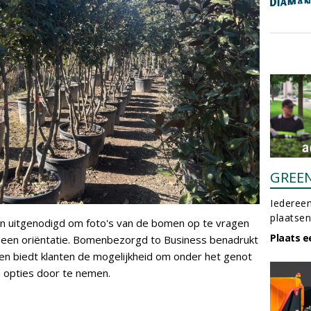
GREE
Iedereen
plaatsen
 uitgenodigd om foto's van de bomen op te vragen
Plaats e
r een oriëntatie. Bomenbezorgd to Business benadrukt
 en biedt klanten de mogelijkheid om onder het genot
e opties door te nemen.