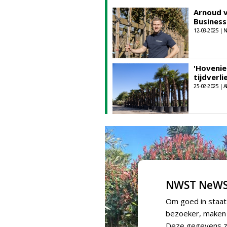
Arnoud v
Busines
12-03-2025 |
'Hovenie
tijdverli
25-02-2025 | 
NWST NeWS
Om goed in staat
bezoeker, maken w
Deze gegevens zi