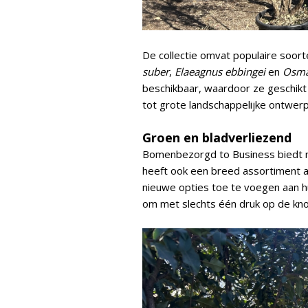
De collectie omvat populaire soor
suber
,
Elaeagnus ebbingei
en
Osma
beschikbaar, waardoor ze geschikt 
tot grote landschappelijke ontwer
Groen en bladverliezend
Bomenbezorgd to Business biedt n
heeft ook een breed assortiment a
nieuwe opties toe te voegen aan hu
om met slechts één druk op de kn