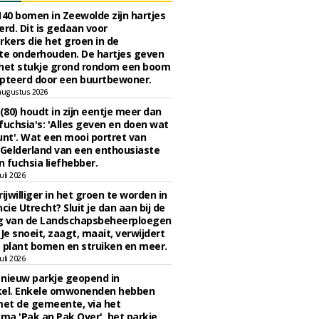
140 bomen in Zeewolde zijn hartjes
erd. Dit is gedaan voor
ers die het groen in de
e onderhouden. De hartjes geven
 het stukje grond rondom een boom
pteerd door een buurtbewoner.
augustus 2026
 (80) houdt in zijn eentje meer dan
fuchsia's: 'Alles geven en doen wat
unt'. Wat een mooi portret van
Gelderland van een enthousiaste
n fuchsia liefhebber.
uli 2026
ijwilliger in het groen te worden in
cie Utrecht? Sluit je dan aan bij de
g van de Landschapsbeheerploegen
 Je snoeit, zaagt, maait, verwijdert
 plant bomen en struiken en meer.
uli 2026
n nieuw parkje geopend in
kel. Enkele omwonenden hebben
et de gemeente, via het
a 'Pak an Pak Over', het parkje