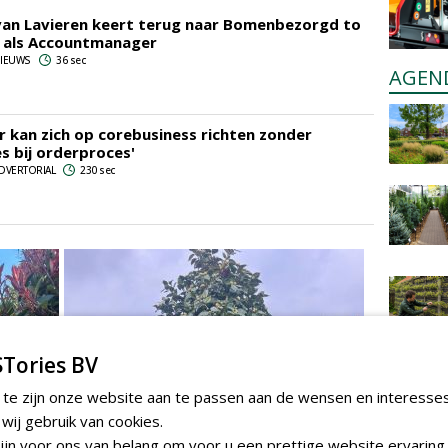
an Lavieren keert terug naar Bomenbezorgd to
s als Accountmanager
 NIEUWS
36 sec
AGEN
r kan zich op corebusiness richten zonder
es bij orderproces'
ADVERTORIAL
230 sec
Tories BV
 te zijn onze website aan te passen aan de wensen en interesse
ij gebruik van cookies.
jn voor ons van belang om voor u een prettige website ervaring 