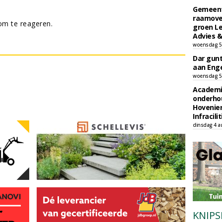
Gemeent
raamove
m te reageren.
groen L
Advies &
woensdag 5
Dar gun
aan Enge
woensdag 5
Academi
onderho
Hovenie
Infracilit
dinsdag 4 a
KNIPS