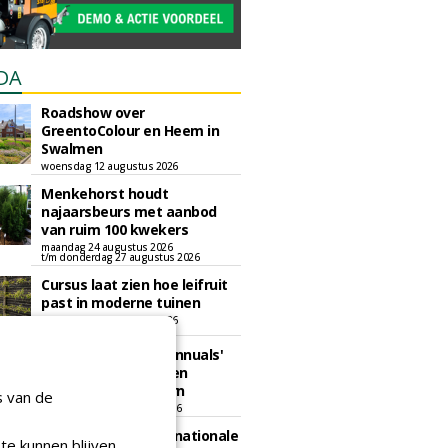
DA
Roadshow over
GreentoColour en Heem in
Swalmen
woensdag 12 augustus 2026
Menkehorst houdt
najaarsbeurs met aanbod
van ruim 100 kwekers
maandag 24 augustus 2026
t/m donderdag 27 augustus 2026
Cursus laat zien hoe leifruit
past in moderne tuinen
woensdag 26 augustus 2026
Vakdag 'All About Annuals'
zet eenjarige planten
centraal in Appeltern
s van de
donderdag 27 augustus 2026
GaLaBau 2026: internationale
te kunnen blijven