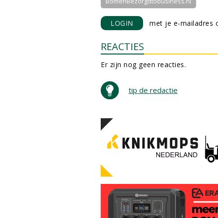
BomenBezorgdtobusiness.nl
LOGIN
met je e-mailadres o
REACTIES
Er zijn nog geen reacties.
tip de redactie