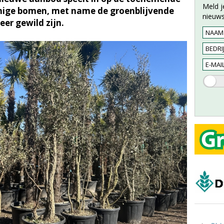
Meld j
mige bomen, met name de groenblijvende
nieuws
er gewild zijn.