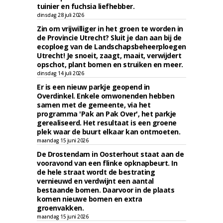
tuinier en fuchsia liefhebber.
dinsdag 28 juli 2026
Zin om vrijwilliger in het groen te worden in
de Provincie Utrecht? Sluit je dan aan bij de
ecoploeg van de Landschapsbeheerploegen
Utrecht! Je snoeit, zaagt, maait, verwijdert
opschot, plant bomen en struiken en meer.
dinsdag 14 juli 2026
Er is een nieuw parkje geopend in
Overdinkel. Enkele omwonenden hebben
samen met de gemeente, via het
programma 'Pak an Pak Over', het parkje
gerealiseerd. Het resultaat is een groene
plek waar de buurt elkaar kan ontmoeten.
maandag 15 juni 2026
De Drostendam in Oosterhout staat aan de
vooravond van een flinke opknapbeurt. In
de hele straat wordt de bestrating
vernieuwd en verdwijnt een aantal
bestaande bomen. Daarvoor in de plaats
komen nieuwe bomen en extra
groenvakken.
maandag 15 juni 2026