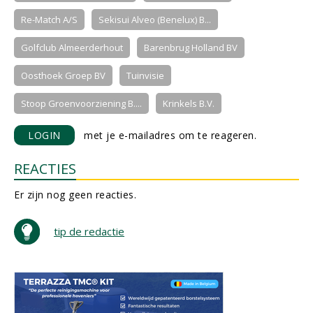
Re-Match A/S
Sekisui Alveo (Benelux) B...
Golfclub Almeerderhout
Barenbrug Holland BV
Oosthoek Groep BV
Tuinvisie
Stoop Groenvoorziening B....
Krinkels B.V.
LOGIN
met je e-mailadres om te reageren.
REACTIES
Er zijn nog geen reacties.
tip de redactie