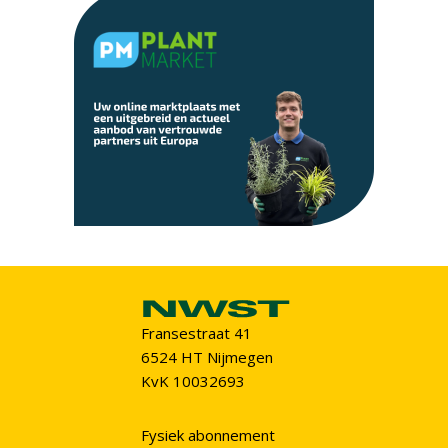
Fransestraat 41
6524 HT Nijmegen
KvK 10032693
Fysiek abonnement