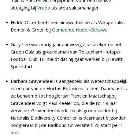
Tuin & Park en Golf equipment voor een nieuwe
uitdaging bij
Vredo
als area salesmanager.
Hidde Otter heeft een nieuwe functie als Vakspecialist
Bomen & Groen bij
Gemeente Neder-Betuwe
!
Gary Lee was vorig jaar aanwezig als spreker op het
Green Gala als groundsman van Tottenham Hotspur
Football Club. Hij meldt dat hij gaat werken bij Hewitt
Sportsturf.
Barbara Gravendeel is aangesteld als wetenschappelijk
directeur van de Hortus Botanicus Leiden. Daarnaast is
ze benoemd tot hoogleraar Plant en Maatschappij.
Gravendeel volgt Paul Keéler op, die de rol 19 jaar
vervulde. Gravendeel werkt nu als groepsleider bij
Naturalis Biodiversity Center en is daarnaast bijzonder
hoogleraar bij de Radboud Universiteit. Zij start per 1
mei.