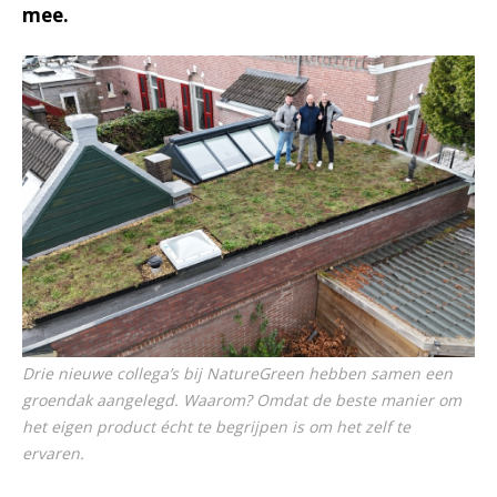
mee.
Drie nieuwe collega’s bij NatureGreen hebben samen een
groendak aangelegd. Waarom? Omdat de beste manier om
het eigen product écht te begrijpen is om het zelf te
ervaren.