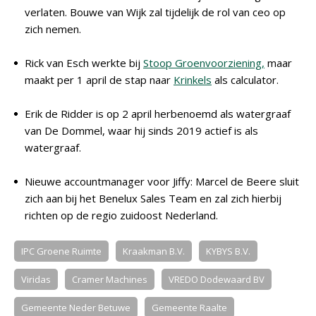
verlaten. Bouwe van Wijk zal tijdelijk de rol van ceo op
zich nemen.
Rick van Esch werkte bij
Stoop Groenvoorziening,
maar
maakt per 1 april de stap naar
Krinkels
als calculator.
Erik de Ridder is op 2 april herbenoemd als watergraaf
van De Dommel, waar hij sinds 2019 actief is als
watergraaf.
Nieuwe accountmanager voor Jiffy: Marcel de Beere sluit
zich aan bij het Benelux Sales Team en zal zich hierbij
richten op de regio zuidoost Nederland.
IPC Groene Ruimte
Kraakman B.V.
KYBYS B.V.
Viridas
Cramer Machines
VREDO Dodewaard BV
Gemeente Neder Betuwe
Gemeente Raalte