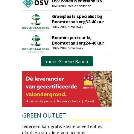
DSV zaden Nederland B.V.
06-08-2026, Ven-Zelderheide
Groeiplaats specialist bij
Boomtotaalzorg32-40 uur
30-07-2026, Schalkwijk
Boominspecteur bij
Boomtotaalzorg24-40 uur
30-07-2026, Schalkwijk
meer Groene Banen
GREEN OUTLET
Iedereen kan gratis kleine advertenties
plaatsen via zijn eigen account.