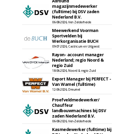
Allround
magazijnmedewerker
(fulltime) bij DSV zaden
Nederland B.V.
06-08-2026, Ven Zelderheide
Meewerkend Voorman
Sportvelden bij
Werkorganisatie BUCH
09-07-2026, Castricum en Uitgeest
Rayon- account manager
Nederland; regio Noord &
regio Zuid
18-06-2026, Noord & regio Zuid
Export Manager bij PERFECT -
Van Wamel (fulltime)
12-06-2026, Dreumel
Proefveldmedewerker/
Chauffeur
landbouwmachines bij DSV
zaden Nederland B.V.
06-08-2026, Ven-Zelderheide
Kasmedewerker (fulltime) bij