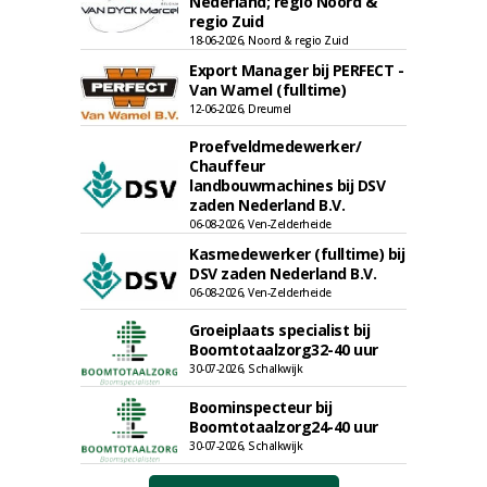
Nederland; regio Noord &
regio Zuid
18-06-2026, Noord & regio Zuid
Export Manager bij PERFECT -
Van Wamel (fulltime)
12-06-2026, Dreumel
Proefveldmedewerker/
Chauffeur
landbouwmachines bij DSV
zaden Nederland B.V.
06-08-2026, Ven-Zelderheide
Kasmedewerker (fulltime) bij
DSV zaden Nederland B.V.
06-08-2026, Ven-Zelderheide
Groeiplaats specialist bij
Boomtotaalzorg32-40 uur
30-07-2026, Schalkwijk
Boominspecteur bij
Boomtotaalzorg24-40 uur
30-07-2026, Schalkwijk