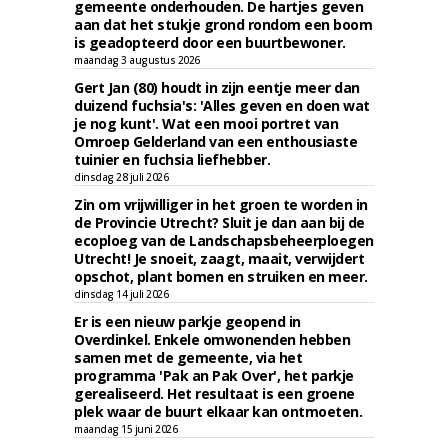
gemeente onderhouden. De hartjes geven
aan dat het stukje grond rondom een boom
is geadopteerd door een buurtbewoner.
maandag 3 augustus 2026
Gert Jan (80) houdt in zijn eentje meer dan
duizend fuchsia's: 'Alles geven en doen wat
je nog kunt'. Wat een mooi portret van
Omroep Gelderland van een enthousiaste
tuinier en fuchsia liefhebber.
dinsdag 28 juli 2026
Zin om vrijwilliger in het groen te worden in
de Provincie Utrecht? Sluit je dan aan bij de
ecoploeg van de Landschapsbeheerploegen
Utrecht! Je snoeit, zaagt, maait, verwijdert
opschot, plant bomen en struiken en meer.
dinsdag 14 juli 2026
Er is een nieuw parkje geopend in
Overdinkel. Enkele omwonenden hebben
samen met de gemeente, via het
programma 'Pak an Pak Over', het parkje
gerealiseerd. Het resultaat is een groene
plek waar de buurt elkaar kan ontmoeten.
maandag 15 juni 2026