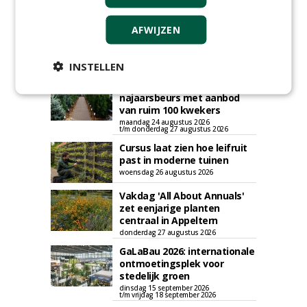
AGENDA
AFWIJZEN
Roadshow over
GreentoColour en Heem in
Swalmen
INSTELLEN
woensdag 12 augustus 2026
Menkehorst houdt
najaarsbeurs met aanbod
van ruim 100 kwekers
maandag 24 augustus 2026
t/m donderdag 27 augustus 2026
Cursus laat zien hoe leifruit
past in moderne tuinen
woensdag 26 augustus 2026
Vakdag 'All About Annuals'
zet eenjarige planten
centraal in Appeltern
donderdag 27 augustus 2026
GaLaBau 2026: internationale
ontmoetingsplek voor
stedelijk groen
dinsdag 15 september 2026
t/m vrijdag 18 september 2026