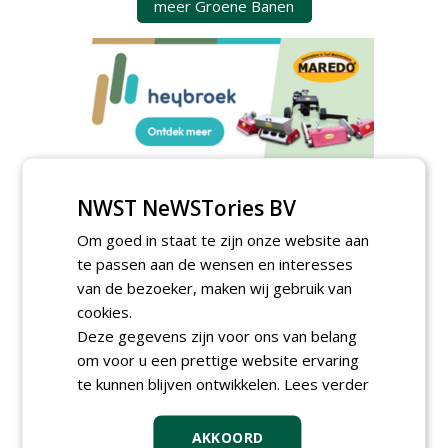
meer Groene Banen
GREEN OUTLET
NWST NeWSTories BV
Iedereen kan gratis kleine advertenties
Om goed in staat te zijn onze website aan
plaatsen via zijn eigen account.
te passen aan de wensen en interesses
Plaats een gratis advertentie
van de bezoeker, maken wij gebruik van
cookies.
Deze gegevens zijn voor ons van belang
om voor u een prettige website ervaring
te kunnen blijven ontwikkelen.
Lees verder
AKKOORD