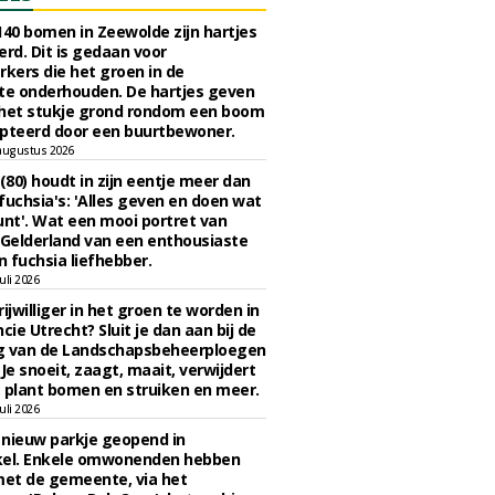
140 bomen in Zeewolde zijn hartjes
erd. Dit is gedaan voor
ers die het groen in de
e onderhouden. De hartjes geven
 het stukje grond rondom een boom
pteerd door een buurtbewoner.
augustus 2026
 (80) houdt in zijn eentje meer dan
fuchsia's: 'Alles geven en doen wat
unt'. Wat een mooi portret van
Gelderland van een enthousiaste
n fuchsia liefhebber.
uli 2026
ijwilliger in het groen te worden in
cie Utrecht? Sluit je dan aan bij de
g van de Landschapsbeheerploegen
 Je snoeit, zaagt, maait, verwijdert
 plant bomen en struiken en meer.
uli 2026
n nieuw parkje geopend in
kel. Enkele omwonenden hebben
et de gemeente, via het