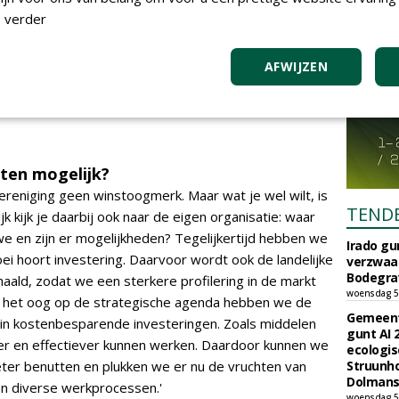
 verder
en zijn ontelbare malen
AFWIJZEN
 te zijn van de resultaten die
sten mogelijk?
ereniging geen winstoogmerk. Maar wat je wel wilt, is
TEND
k kijk je daarbij ook naar de eigen organisatie: waar
we en zijn er mogelijkheden? Tegelijkertijd hebben we
Irado g
oei hoort investering. Daarvoor wordt ook de landelijke
verzwaa
Bodegrav
aald, zodat we een sterkere profilering in de markt
woensdag 5
Met het oog op de strategische agenda hebben we de
Gemeent
 in kostenbesparende investeringen. Zoals middelen
gunt AI
ter en effectiever kunnen werken. Daardoor kunnen we
ecologis
eter benutten en plukken we er nu de vruchten van
Struunho
Dolmans 
aan diverse werkprocessen.'
woensdag 5