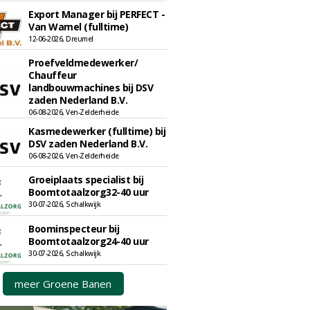
Export Manager bij PERFECT -
Van Wamel (fulltime)
12-06-2026, Dreumel
Proefveldmedewerker/
Chauffeur
landbouwmachines bij DSV
zaden Nederland B.V.
06-08-2026, Ven-Zelderheide
Kasmedewerker (fulltime) bij
DSV zaden Nederland B.V.
06-08-2026, Ven-Zelderheide
Groeiplaats specialist bij
Boomtotaalzorg32-40 uur
30-07-2026, Schalkwijk
Boominspecteur bij
Boomtotaalzorg24-40 uur
30-07-2026, Schalkwijk
meer Groene Banen