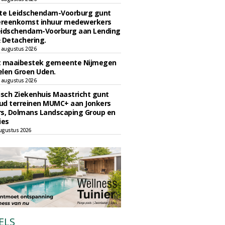
e Leidschendam-Voorburg gunt
reenkomst inhuur medewerkers
eidschendam-Voorburg aan Lending
 Detachering.
 augustus 2026
t maaibestek gemeente Nijmegen
len Groen Uden.
 augustus 2026
sch Ziekenhuis Maastricht gunt
ud terreinen MUMC+ aan Jonkers
rs, Dolmans Landscaping Group en
ies
ugustus 2026
ELS