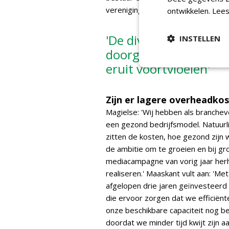
vereniging en leden.'
ontwikkelen.
Lees
'De diverse voorstell
INSTELLEN
doorgerekend om zeker
eruit voortvloeien'
Zijn er lagere overheadko
Magielse: 'Wij hebben als branchev
een gezond bedrijfsmodel. Natuurlij
zitten de kosten, hoe gezond zijn 
de ambitie om te groeien en bij gr
mediacampagne van vorig jaar herh
realiseren.' Maaskant vult aan: '
afgelopen drie jaren geïnvesteerd
die ervoor zorgen dat we efficiën
onze beschikbare capaciteit nog b
doordat we minder tijd kwijt zijn 