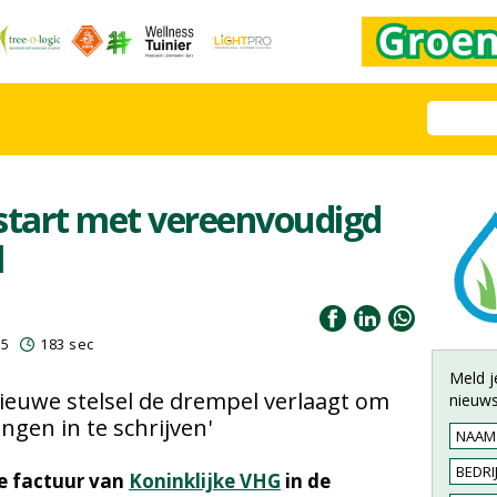
start met vereenvoudigd
l
25
183 sec
Meld j
ieuwe stelsel de drempel verlaagt om
nieuws
ngen in te schrijven'
se factuur van
Koninklijke VHG
in de