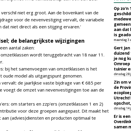
Op zo'n 
et verschil niet erg groot. Aan de bovenkant van de
geschild
medewerk
jdrage voor de nevenvestiging vervalt, de variabele
gemeent
n dat niet direct als een stijging ervaren.'
aan dat
is geado
sel; de belangrijkste wijzigingen
maandag 3 
een aantal zaken:
Gert Jan
duizend 
l omzetklassen wordt teruggebracht van 18 naar 11.
je nog k
r.
Omroep 
s: bij het samenvoegen van omzetklassen is het
tuinier e
dinsdag 28 j
et oude model als uitgangspunt genomen.
Zin om vr
vervalt: de jaarlijkse vaste bijdrage van € 685 per
de Provin
 Je voegt de omzet van nevenvestigingen toe aan de
ecoploe
Utrecht!
opschot,
zp'ers: om starters en zzp'ers (omzetklassen 1 en 2)
dinsdag 14 j
ontributie voor deze groepen aangepast. Dit maakt het
Er is ee
t aan (advies)diensten en producten optimaal te
Overdin
samen m