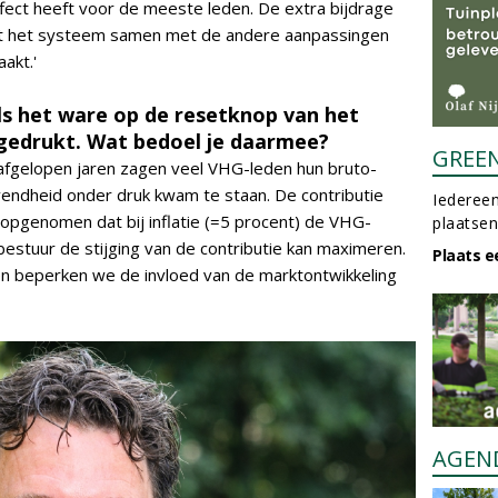
ffect heeft voor de meeste leden. De extra bijdrage
at het systeem samen met de andere aanpassingen
akt.'
 als het ware op de resetknop van het
 gedrukt. Wat bedoel je daarmee?
GREE
 afgelopen jaren zagen veel VHG-leden hun bruto-
vendheid onder druk kwam te staan. De contributie
Iedereen
 opgenomen dat bij inflatie (=5 procent) de VHG-
plaatsen
estuur de stijging van de contributie kan maximeren.
Plaats e
 beperken we de invloed van de marktontwikkeling
AGEN