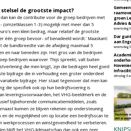
Gemeent
 stelsel de grootste impact?
raamove
l, dan kan de contributie voor de groep bedrijven met
groen L
Advies &
- (omzetklassen 1-3) mogelijk met meer dan 5
woensdag 5
 euro's een klein bedrag, maar relatief de grootste
Dar gun
t er één groep bevoor- of benadeeld wordt.' Maaskant:
aan Enge
at de bandbreedte van de afwijking maximaal 5
woensdag 5
en en naar beneden zijn. Het gros van de bedrijven
Academi
oep bedrijven waarover Thijs spreekt, valt buiten
onderho
Hovenie
verlening die men krijgt, zijn die bedragen heel goed
Infracilit
ste bijdrage die in verhouding een groter onderdeel
dinsdag 4 a
 variabele bijdrage. Hier staat tegenover dat men kan
ing die specifiek ook op hun bedrijfsvoering is
van leveringsvoorwaarden, het VHG-beeldmerk en de
lusief bijbehorende communicatiemiddelen, zoals
aarnaast kunnen ze blijven rekenen op ondersteuning
n de mogelijkheid om op locatie een bedrijfsscan te
 om werkprocessen en winstgevendheid te verbeteren.
KNIPS
en blijft het VHG-lidmaatschap dan ook een zeer