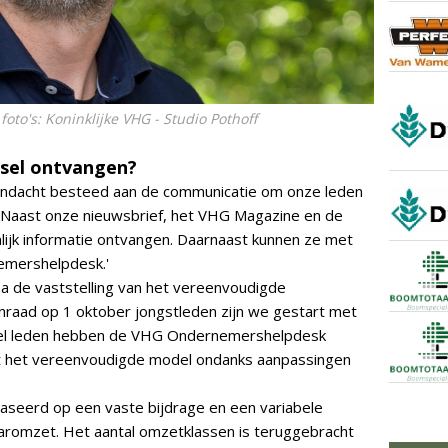
oto's: Koninklijke VHG - Studio Pothoff
lsel ontvangen?
aandacht besteed aan de communicatie om onze leden
n. Naast onze nieuwsbrief, het VHG Magazine en de
lijk informatie ontvangen. Daarnaast kunnen ze met
emershelpdesk.'
 na de vaststelling van het vereenvoudigde
nraad op 1 oktober jongstleden zijn we gestart met
Veel leden hebben de VHG Ondernemershelpdesk
dat het vereenvoudigde model ondanks aanpassingen
baseerd op een vaste bijdrage en een variabele
aromzet. Het aantal omzetklassen is teruggebracht