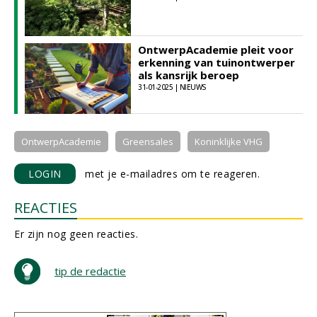
OntwerpAcademie pleit voor
erkenning van tuinontwerper
als kansrijk beroep
31-01-2025 | NIEUWS
OntwerpAcademie
Greensales
Koninklijke VHG
LOGIN
met je e-mailadres om te reageren.
REACTIES
Er zijn nog geen reacties.
tip de redactie