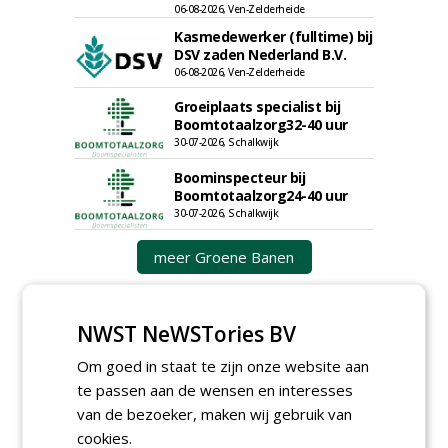
06-08-2026, Ven-Zelderheide
Kasmedewerker (fulltime) bij
DSV zaden Nederland B.V.
06-08-2026, Ven-Zelderheide
Groeiplaats specialist bij
Boomtotaalzorg32-40 uur
30-07-2026, Schalkwijk
Boominspecteur bij
Boomtotaalzorg24-40 uur
30-07-2026, Schalkwijk
meer Groene Banen
NWST NeWSTories BV
Om goed in staat te zijn onze website aan
te passen aan de wensen en interesses
van de bezoeker, maken wij gebruik van
GREEN OUTLET
cookies.