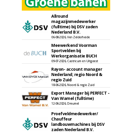
Allround
magazijnmedewerker
(fulltime) bij DSV zaden
Nederland B.V.
06-08-2026, Ven Zelderheide
Meewerkend Voorman
Sportvelden bij
Werkorganisatie BUCH
09-07-2026, Castricum en Uitgeest
Rayon- account manager
Nederland; regio Noord &
regio Zuid
18-06-2026, Noord & regio Zuid
Export Manager bij PERFECT -
Van Wamel (fulltime)
12-06-2026, Dreumel
Proefveldmedewerker/
Chauffeur
landbouwmachines bij DSV
zaden Nederland B.V.