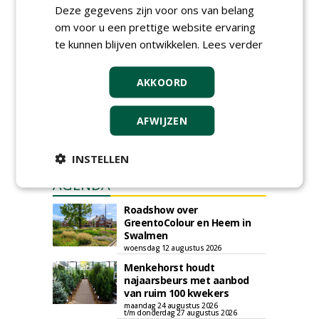
Deze gegevens zijn voor ons van belang
Iedereen kan gratis kleine advertenties
om voor u een prettige website ervaring
plaatsen via zijn eigen account.
te kunnen blijven ontwikkelen.
Lees verder
Plaats een gratis advertentie
AKKOORD
AFWIJZEN
INSTELLEN
AGENDA
Roadshow over
GreentoColour en Heem in
Swalmen
woensdag 12 augustus 2026
Menkehorst houdt
najaarsbeurs met aanbod
van ruim 100 kwekers
maandag 24 augustus 2026
t/m donderdag 27 augustus 2026