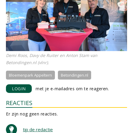
Demi Roos, Davy de Ruiter en Anton Stam van
Betondingen.nl (vlnr).
Bloemenpark Appeltern
Betondingen.nl
LOGIN
met je e-mailadres om te reageren.
REACTIES
Er zijn nog geen reacties.
tip de redactie