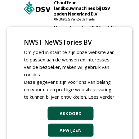
Chauffeur
landbouwmachines bij DSV
zaden Nederland B.V.
06-08-2026, Ven-Zelderheide
Kasmedewerker (fulltime) bij
DSV zaden Nederland B.V.
06-08-2026, Ven-Zelderheide
NWST NeWSTories BV
Groeiplaats specialist bij
Om goed in staat te zijn onze website aan
Boomtotaalzorg32-40 uur
te passen aan de wensen en interesses
30-07-2026, Schalkwijk
van de bezoeker, maken wij gebruik van
Boominspecteur bij
cookies.
Boomtotaalzorg24-40 uur
Deze gegevens zijn voor ons van belang
30-07-2026, Schalkwijk
om voor u een prettige website ervaring
meer Groene Banen
te kunnen blijven ontwikkelen.
Lees verder
AKKOORD
AFWIJZEN