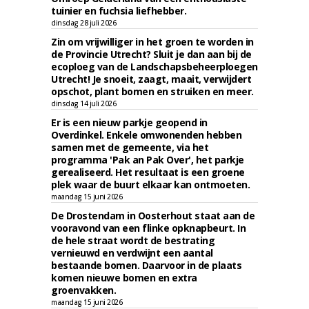
tuinier en fuchsia liefhebber.
dinsdag 28 juli 2026
Zin om vrijwilliger in het groen te worden in
de Provincie Utrecht? Sluit je dan aan bij de
ecoploeg van de Landschapsbeheerploegen
Utrecht! Je snoeit, zaagt, maait, verwijdert
opschot, plant bomen en struiken en meer.
dinsdag 14 juli 2026
Er is een nieuw parkje geopend in
Overdinkel. Enkele omwonenden hebben
samen met de gemeente, via het
programma 'Pak an Pak Over', het parkje
gerealiseerd. Het resultaat is een groene
plek waar de buurt elkaar kan ontmoeten.
maandag 15 juni 2026
De Drostendam in Oosterhout staat aan de
vooravond van een flinke opknapbeurt. In
de hele straat wordt de bestrating
vernieuwd en verdwijnt een aantal
bestaande bomen. Daarvoor in de plaats
komen nieuwe bomen en extra
groenvakken.
maandag 15 juni 2026