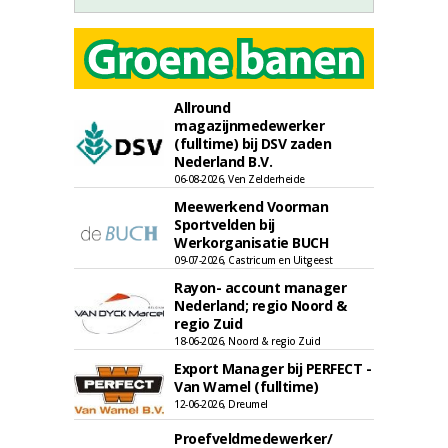
Allround
magazijnmedewerker
(fulltime) bij DSV zaden
Nederland B.V.
06-08-2026, Ven Zelderheide
Meewerkend Voorman
Sportvelden bij
Werkorganisatie BUCH
09-07-2026, Castricum en Uitgeest
Rayon- account manager
Nederland; regio Noord &
regio Zuid
18-06-2026, Noord & regio Zuid
Export Manager bij PERFECT -
Van Wamel (fulltime)
12-06-2026, Dreumel
Proefveldmedewerker/