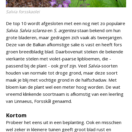
Salvia forsskaolei
De top 10 wordt afgesloten met een nog niet zo populaire
Salvia
.
Salvia sclarea
en
S. argentea
staan bekend om hun
grote bladeren, maar gedragen zich vaak als tweejarigen.
Deze van de Balkan afkomstige salie is vast en heeft fors
groen breedbladig blad. Daarbovenuit steken de bekende
vierkante stelen met violet-paarse lipbloemen, die -
passend bij de plant - ook grof zijn. Veel
Salvia
-soorten
houden van normale tot droge grond, maar deze soort
maak je blij met vochtige grond in de halfschaduw. Met
bloem kan de plant wel een meter hoog worden. De wat
vreemd klinkende soortnaam is afkomstig van een leerling
van Linnaeus, Forsskål genaamd.
Kortom
Probeer het eens uit in een beplanting. Ook en misschien
wel zeker in kleinere tuinen geeft groot blad rust en