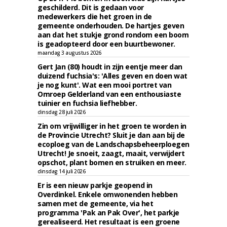
geschilderd. Dit is gedaan voor
medewerkers die het groen in de
gemeente onderhouden. De hartjes geven
aan dat het stukje grond rondom een boom
is geadopteerd door een buurtbewoner.
maandag 3 augustus 2026
Gert Jan (80) houdt in zijn eentje meer dan
duizend fuchsia's: 'Alles geven en doen wat
je nog kunt'. Wat een mooi portret van
Omroep Gelderland van een enthousiaste
tuinier en fuchsia liefhebber.
dinsdag 28 juli 2026
Zin om vrijwilliger in het groen te worden in
de Provincie Utrecht? Sluit je dan aan bij de
ecoploeg van de Landschapsbeheerploegen
Utrecht! Je snoeit, zaagt, maait, verwijdert
opschot, plant bomen en struiken en meer.
dinsdag 14 juli 2026
Er is een nieuw parkje geopend in
Overdinkel. Enkele omwonenden hebben
samen met de gemeente, via het
programma 'Pak an Pak Over', het parkje
gerealiseerd. Het resultaat is een groene