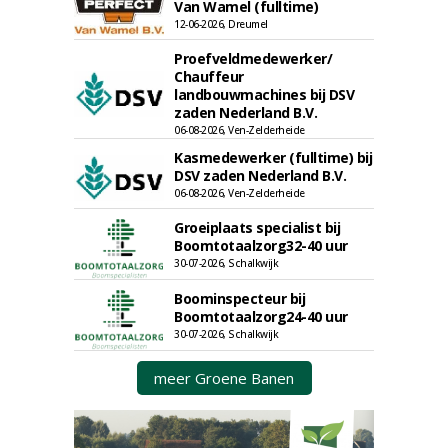
Van Wamel (fulltime)
12-06-2026, Dreumel
Proefveldmedewerker/
Chauffeur
landbouwmachines bij DSV
zaden Nederland B.V.
06-08-2026, Ven-Zelderheide
Kasmedewerker (fulltime) bij
DSV zaden Nederland B.V.
06-08-2026, Ven-Zelderheide
Groeiplaats specialist bij
Boomtotaalzorg32-40 uur
30-07-2026, Schalkwijk
Boominspecteur bij
Boomtotaalzorg24-40 uur
30-07-2026, Schalkwijk
meer Groene Banen