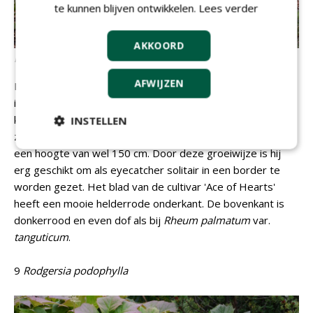
te kunnen blijven ontwikkelen.
Lees verder
AKKOORD
Rheum palmatum
var.
tanguticum
AFWIJZEN
Deze rabarber is niet eerbaar, maar voor de sier met zijn
ingesneden blad. Het donkergroene blad staat als een
krans op de wortelhals, waaruit in juni een typische, op
INSTELLEN
zuring lijkende bloem komt. Bij elkaar bereikt de plant dan
een hoogte van wel 150 cm. Door deze groeiwijze is hij
erg geschikt om als eyecatcher solitair in een border te
worden gezet. Het blad van de cultivar 'Ace of Hearts'
heeft een mooie helderrode onderkant. De bovenkant is
donkerrood en even dof als bij
Rheum palmatum
var.
tanguticum
.
9
Rodgersia podophylla