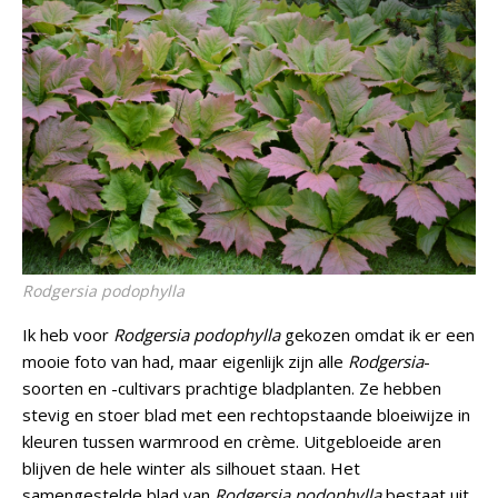
Rodgersia podophylla
Ik heb voor
Rodgersia podophylla
gekozen omdat ik er een
mooie foto van had, maar eigenlijk zijn alle
Rodgersia
-
soorten en -cultivars prachtige bladplanten. Ze hebben
stevig en stoer blad met een rechtopstaande bloeiwijze in
kleuren tussen warmrood en crème. Uitgebloeide aren
blijven de hele winter als silhouet staan. Het
samengestelde blad van
Rodgersia podophylla
bestaat uit