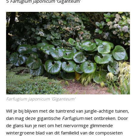
5
Farfugium japonicum
'Giganteum'
Farfugium japonicum
'Giganteum'
Wil je bij blijven met de tuintrend van jungle-achtige tuinen,
dan mag deze gigantische
Farfugium
niet ontbreken. Door
de glans kun je niet om het niervormige glimmende
wintergroene blad van dit familielid van de composieten