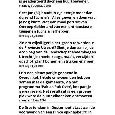
is geadopteerd door een buurtbewoner.
maandag 3 augustus 2026
Gert Jan (80) houdt in zijn eentje meer dan
duizend fuchsia's: 'Alles geven en doen wat
je nog kunt'. Wat een mooi portret van
Omroep Gelderland van een enthousiaste
tuinier en fuchsia liefhebber.
dinsdag 28 juli 2026
Zin om vrijwilliger in het groen te worden in
de Provincie Utrecht? Sluit je dan aan bij de
ecoploeg van de Landschapsbeheerploegen
Utrecht! Je snoeit, zaagt, maait, verwijdert
opschot, plant bomen en struiken en meer.
dinsdag 14 juli 2026
Er is een nieuw parkje geopend in
Overdinkel. Enkele omwonenden hebben
samen met de gemeente, via het
programma 'Pak an Pak Over', het parkje
gerealiseerd. Het resultaat is een groene
plek waar de buurt elkaar kan ontmoeten.
maandag 15 juni 2026
De Drostendam in Oosterhout staat aan de
vooravond van een flinke opknapbeurt. In