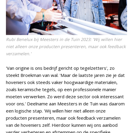
Rubi Benelux bij Meesters in de Tuin 2023: 'Wij willen hier
niet alleen onze producten presenteren, maar ook feedback
verzamelen.'
'Van origine is ons bedrijf gericht op tegelzetters', zo
steekt Broekman van wal. 'Maar de laatste jaren zie je dat
hoveniers ook steeds vaker hoogwaardige materialen,
zoals keramische tegels, op een professionele manier
moeten verwerken. Zo werd deze sector ook interessant
voor ons.' Deelname aan Meesters in de Tuin was daarom
een logische stap. 'Wij willen hier niet alleen onze
producten presenteren, maar ook feedback verzamelen
van de hoveniers zelf. Hierdoor kunnen wij ons aanbod
verder verbeteren en afstemmen op de specifieke