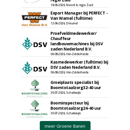
18-06-2026, Noord & regio Zuid
Export Manager bij PERFECT -
Van Wamel (fulltime)
12-06-2026, Dreumel
Proefveldmedewerker/
Chauffeur
landbouwmachines bij DSV
zaden Nederland B.V.
06-08-2026, Ven-Zelderheide
Kasmedewerker (fulltime) bij
DSV zaden Nederland B.V.
06-08-2026, Ven-Zelderheide
Groeiplaats specialist bij
Boomtotaalzorg32-40 uur
30-07-2026, Schalkwijk
Boominspecteur bij
Boomtotaalzorg24-40 uur
30-07-2026, Schalkwijk
meer Groene Banen