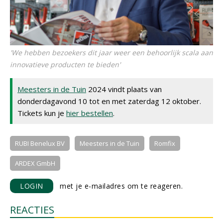
'We hebben bezoekers dit jaar weer een behoorlijk scala aan
innovatieve producten te bieden'
Meesters in de Tuin
2024 vindt plaats van
donderdagavond 10 tot en met zaterdag 12 oktober.
Tickets kun je
hier bestellen
.
RUBI Benelux BV
Meesters in de Tuin
Romfix
ARDEX GmbH
LOGIN
met je e-mailadres om te reageren.
REACTIES