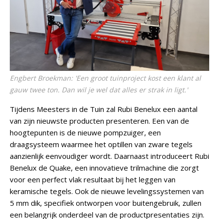
Engbert Broekman: 'Een groot tuinproject kost een klant al
gauw twee ton. Dan wil je wel dat alles er strak in ligt.'
Tijdens Meesters in de Tuin zal Rubi Benelux een aantal
van zijn nieuwste producten presenteren. Een van de
hoogtepunten is de nieuwe pompzuiger, een
draagsysteem waarmee het optillen van zware tegels
aanzienlijk eenvoudiger wordt. Daarnaast introduceert Rubi
Benelux de Quake, een innovatieve trilmachine die zorgt
voor een perfect vlak resultaat bij het leggen van
keramische tegels. Ook de nieuwe levelingssystemen van
5 mm dik, specifiek ontworpen voor buitengebruik, zullen
een belangrijk onderdeel van de productpresentaties zijn.